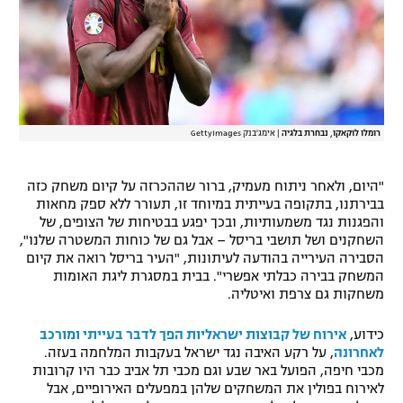
רשיון להקרנה פומבית לבית עסק
הצטרפות לחבילת הערוצים
לוח דרושים – ג'ובנט
רומלו לוקאקו, נבחרת בלגיה
|
אימג'בנק GettyImages
תגיות
"היום, ולאחר ניתוח מעמיק, ברור שההכרזה על קיום משחק כזה
המגזין
בבירתנו, בתקופה בעייתית במיוחד זו, תעורר ללא ספק מחאות
והפגנות נגד משמעותיות, ובכך יפגע בבטיחות של הצופים, של
השחקנים ושל תושבי בריסל – אבל גם של כוחות המשטרה שלנו",
הסבירה העירייה בהודעה לעיתונות, "העיר בריסל רואה את קיום
המשחק בבירה כבלתי אפשרי". בבית במסגרת ליגת האומות
משחקות גם צרפת ואיטליה.
כידוע,
אירוח של קבוצות ישראליות הפך לדבר בעייתי ומורכב
לאחרונה
, על רקע האיבה נגד ישראל בעקבות המלחמה בעזה.
מכבי חיפה, הפועל באר שבע וגם מכבי תל אביב כבר היו קרובות
לאירוח בפולין את המשחקים שלהן במפעלים האירופיים, אבל