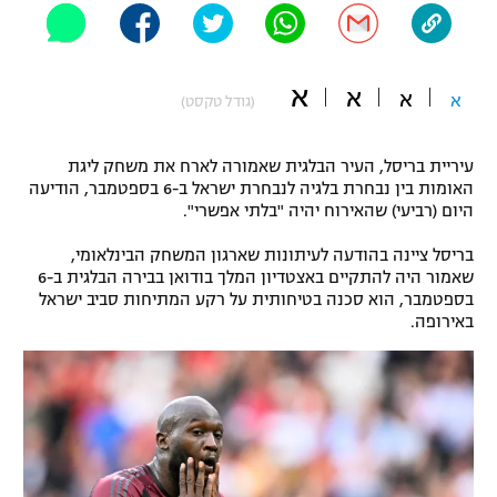
"מחצית בשכונה" – פודקאסט
אופניים
א
א
א
ספורט מוטורי
א
משתתפים וזוכים בפרסים
(גודל טקסט)
כדורמים
עיריית בריסל, העיר הבלגית שאמורה לארח את משחק ליגת
תקנון משתתפים וזוכים בפרסים
טניס
האומות בין נבחרת בלגיה לנבחרת ישראל ב-6 בספטמבר, הודיעה
פוטבול אמריקאי NFL
היום (רביעי) שהאירוח יהיה "בלתי אפשרי".
תקנון עבור פעילות אלקטרה
גיימינג E-Sports
בריסל ציינה בהודעה לעיתונות שארגון המשחק הבינלאומי,
בייסבול MLB
תקנון עבור פעילות ספורט 1 – "מרלן"
שאמור היה להתקיים באצטדיון המלך בודואן בבירה הבלגית ב-6
בספטמבר, הוא סכנה בטיחותית על רקע המתיחות סביב ישראל
ספורט אתגרי ואקסטרים
באירופה.
תנאי שימוש
אומנויות לחימה
מדיניות פרטיות
גיימינג E-Sports
תקנון פעילות ספורט 1