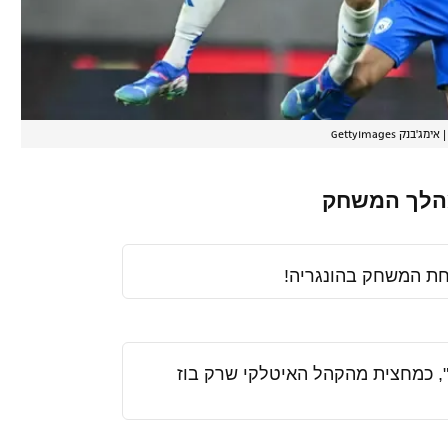
אימג'בנק GettyImages
לך המשחק
חת המשחק בהונגריה!
, כמחצית מהקהל האיטלקי שרק בוז