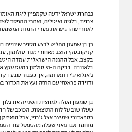
נבחרת ישראל ידעה שקמפיין ליגת האומות
לאזורי שהדגיש את פערי הרמות המשמעות
רן בן שמעון החליט לבצע מספר שינויים ב
קניקובסקי הוצב מאחורי מנור סולומון, ע
בקצב, אבל ההגנה הישראלית עמדה היטב מו
בלאנובה. בדקה ה-31 סו
ג'אנלואיג'י דונארומה, אך כעבור שבע דקו
ודוידה פראטזי עם החזה נעץ את הכדור בפי
בן שמעון העלה למחצית השנייה את גלוך ו
שעלו שוב על לוח התוצאות. הכוכב של רד 
רספאדורי שנעצר אצל ג'רפי, אבל מואיז קן