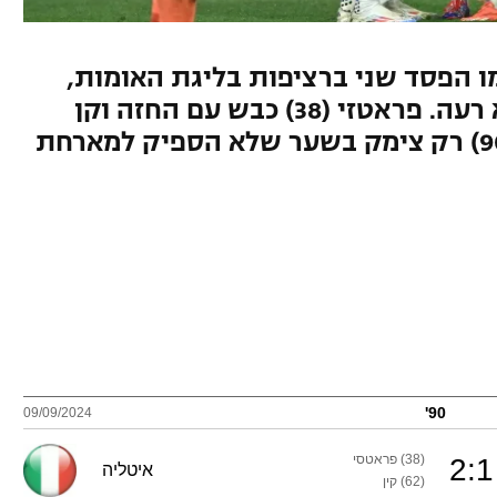
 הפסד שני ברציפות בליגת האומות,
דווקא אחרי מחצית ראשונה לא רעה. פראטזי (38) כבש עם החזה וקן
(62) הכפיל מקרוב, אבו פאני (90) רק צימק בשער שלא הספיק למארחת
90'
09/09/2024
(38) פראטסי
2
:
1
איטליה
(62) קין