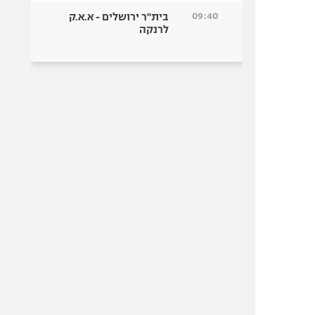
09:40
בית"ר ירושלים - א.א.ק
לרנקה