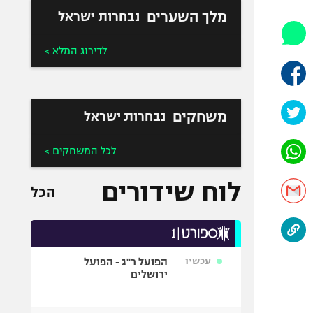
אופניים
מלך השערים
נבחרות ישראל
ספורט מוטורי
לדירוג המלא >
כדורמים
פוטבול אמריקאי NFL
בייסבול MLB
משחקים
נבחרות ישראל
ספורט אתגרי
ואקסטרים
לכל המשחקים >
אומנויות לחימה
גיימינג E-Sports
לוח שידורים
הכל
עכשיו
הפועל ר"ג - הפועל
ירושלים