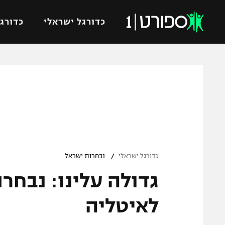
כדורגל ישראלי
כדורגל
VOD
כדורג
רץ ברשת
ליגת ה
ליגה ל
תוצאות
גביע הט
לוח שידורים
ליגיונר
ברחבה
/
גביע ה
כדורגל ישראלי
נבחרות ישראל
נבחרת 
"מעל הליגה" – פודקאסט
מכבי ח
"מחצית בשכונה" – פודקאסט
לאיטליה
בית"ר י
משתתפים וזוכים בפרסים
מכבי ת