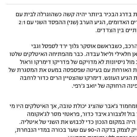
 בדרג הבכיר ביותר יהיה קשה כשהוגרלה לבית עם
צרפת, בלגיה ואיטליה, ואחרי ההפסד לשדים האדומים, הגיע הערב (שני) ההפסד השני עם 2:1
יים בין הצדדים.
הרכב, כשבראשם אוסקר גלוך ירד לספסל וגבי
נאן חלאילי וליאל עבדה. כבר מהפתיחה האיטלקים שלטו
ל ניסיונות לא מדויקם של פדריקו דימרקו וראול
למון כמעט עקץ את האורחת עם בעיטה שפספסה במעט את המסגרת של
ת הגיע העונש. דימרקו שהצטיין הרים כדור לרחבה
נה הרחוקה של יואב ג'רפי.
מחמוד ג'אבר שהציג יכולת טובה, אך האיטלקים היו מי
בול זלצבורג איבד כדור, פראטזי מסר לג'אקומה
 היה במקום הנכון כדי לכבוש את השני של איטליה.
מוחמד אבו פאני שעלה מהספסל עוד הספיק לצמק בדקה ה-90 עם שער בכורה במדי הנבחרת,