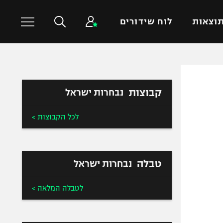
וצאות
לוח שידורים
כדורסל עולמי
ענפים נוספים
קבוצות
נבחרות ישראל
NBA
טניס
יורוליג
כדוריד
לכל הקבוצות >
יורוקאפ
כדורעף
שחייה
ג'ודו
טבלה
נבחרות ישראל
אגרוף
ספורט אולימפי
לטבלה המלאה >
UFC
היאבקות WWE