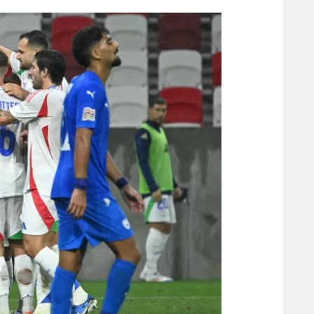
הפועל 
תקנון משתתפים וזוכים בפרסים
הפועל 
תקנון עבור פעילות אלקטרה
הפועל 
תקנון עבור פעילות ספורט 1 – "מרלן"
מכבי נ
טניס
בני יהו
גיימינג E-Sports
תנאי שימוש
מדיניות פרטיות
תקנון פעילות ספורט 1
רשיון להקרנה פומבית לבית עסק
הצטרפות לחבילת הערוצים
לוח דרושים – ג'ובנט
תגיות
המגזין