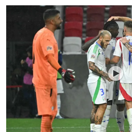
תל אביב
ליגה סינית
חיפה
ליגה ברזילאית
באר שבע
ליגות נוספות
תניה
דה