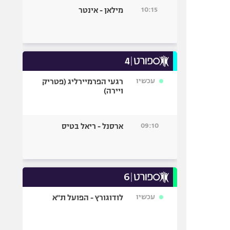
10:15
מילאן - אינטר
עכשיו
רגעי הפרמיירליג (פטריק
ויירה)
09:10
ארסנל - ריאל בטיס
עכשיו
לודוגורץ - הפועל ת"א