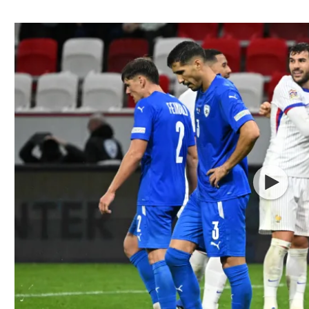
ל אביב
ליגה טורקית
תל אביב
ליגה סינית
חיפה
ליגה ברזילאית
באר שבע
ליגות נוספות
תניה
דה