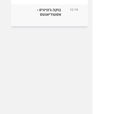
12:10
בוקה ג'וניורס -
אסטודיאנטס