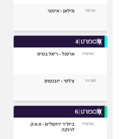
10:15
מילאן - אינטר
עכשיו
ארסנל - ריאל בטיס
11:00
צ'לסי - יובנטוס
עכשיו
בית"ר ירושלים - א.א.ק
לרנקה