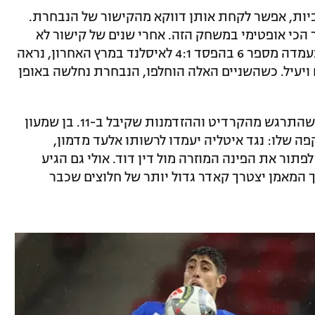
ביות, אפשר לקחת אותן דווקא מהקישור של הנבחרת.
ר הכי אופטימי במשחק הזה. אחרי שנים של קישור לא
ברור, כזה שהביא למצב שדור פרץ פותח בעמדה מספר 6 בהפסד 4:1 לאיסלנד במרץ האחרון, נראה
 ויעיל. כשהשניים האלה הוחלפו, הנבחרת נחלשה באופן
תאי בריבו כמעט ולא הורגש, אך ניכר היה שהתרגש מהקרדיט וההזדמנות שקיבל ב-11. בן שמעון
 שלו: נגד איטליה יעמדו לרשותו אלעד מדמון,
פתור את הפינה המוזרה מול דין דוד. אולי גם הגיע
ך המאמן יצטרך קאדר גדול יותר של חלוצים שכבר