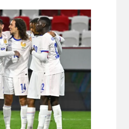
משתתפים וזוכים בפרסים
מכבי ת
הפועל 
תקנון משתתפים וזוכים בפרסים
הפועל 
תקנון עבור פעילות אלקטרה
הפועל 
תקנון עבור פעילות ספורט 1 – "מרלן"
מכבי נ
טניס
בני יהו
גיימינג E-Sports
תנאי שימוש
מדיניות פרטיות
תקנון פעילות ספורט 1
רשיון להקרנה פומבית לבית עסק
הצטרפות לחבילת הערוצים
לוח דרושים – ג'ובנט
תגיות