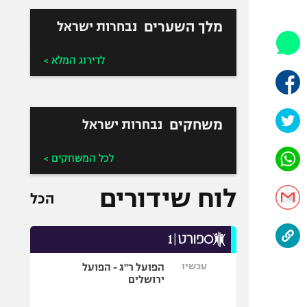
היאבקות WWE
אופניים
מלך השערים
נבחרות ישראל
ספורט מוטורי
לדירוג המלא >
כדורמים
פוטבול אמריקאי NFL
בייסבול MLB
משחקים
נבחרות ישראל
ספורט אתגרי
ואקסטרים
לכל המשחקים >
אומנויות לחימה
גיימינג E-Sports
לוח שידורים
הכל
עכשיו
הפועל ר"ג - הפועל
ירושלים