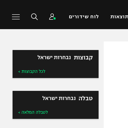
וצאות
לוח שידורים
כדורסל עולמי
ענפים נוספים
קבוצות
נבחרות ישראל
NBA
טניס
יורוליג
כדוריד
לכל הקבוצות >
יורוקאפ
כדורעף
שחייה
ג'ודו
טבלה
נבחרות ישראל
אגרוף
ספורט אולימפי
לטבלה המלאה >
UFC