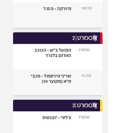
10:10
מיורקה - פ.ס.ז'
עכשיו
הפועל ב"ש - הכוכב
האדום בלגרד
11:30
שריף טירספול - מכבי
ת"א (מקוצר 10)
עכשיו
צ'לסי - יובנטוס