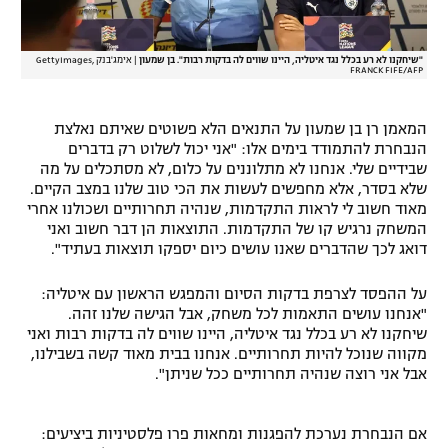
"שיחקנו לא רע בכלל נגד איטליה, היינו שווים לה בדקות רבות". בן שמעון
|
אימג'בנק GettyImages,
FRANCK FIFE/AFP
המאמן רן בן שמעון על התנאים הלא פשוטים שאיתם נאלצת
הנבחרת להתמודד בימים אלו: "אני יכול לשלוט רק בדברים
שבידיים שלי. אנחנו לא מתלוננים על כלום, לא מסתכלים על מה
שלא בסדר, אלא מחפשים לעשות את הכי טוב שלנו במצב הקיים.
מאוד חשוב לי לראות התקדמות, שנהיה תחרותיים ושכולנו אחרי
המשחק נרגיש קו של התקדמות. התוצאות הן דבר חשוב ואני
דואג לכך שהדברים שאנו עושים כיום יספקו תוצאות בעתיד".
על ההפסד לצרפת בדקות הסיום והמפגש הראשון עם איטליה:
"אנחנו עושים התאמות לכל משחק, אבל הגישה שלנו זהה.
שיחקנו לא רע בכלל נגד איטליה, היינו שווים לה בדקות רבות ואני
מקווה שנוכל להיות תחרותיים. אנחנו בבית מאוד קשה בשבילנו,
אבל אני רוצה שנהיה תחרותיים ככל שניתן".
אם הנבחרת נערכת להפגנות ומחאות פרו פלסטיניות ביציעים: