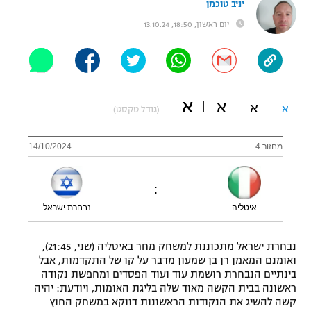
יניב טוכמן
"מחצית בשכונה" – פודקאסט
יום ראשון, 18:50, 13.10.24
אופניים
ספורט מוטורי
משתתפים וזוכים בפרסים
כדורמים
א
א
תקנון משתתפים וזוכים בפרסים
א
א
(גודל טקסט)
טניס
פוטבול אמריקאי NFL
תקנון עבור פעילות אלקטרה
מחזור 4
14/10/2024
גיימינג E-Sports
בייסבול MLB
תקנון עבור פעילות ספורט 1 – "מרלן"
:
ספורט אתגרי ואקסטרים
תנאי שימוש
איטליה
נבחרת ישראל
אומנויות לחימה
נבחרת ישראל מתכוננת למשחק מחר באיטליה (שני, 21:45),
מדיניות פרטיות
ואומנם המאמן רן בן שמעון מדבר על קו של התקדמות, אבל
גיימינג E-Sports
בינתיים הנבחרת רושמת עוד ועוד הפסדים ומחפשת נקודה
ראשונה בבית הקשה מאוד שלה בליגת האומות, ויודעת: יהיה
תקנון פעילות ספורט 1
קשה להשיג את הנקודות הראשונות דווקא במשחק החוץ