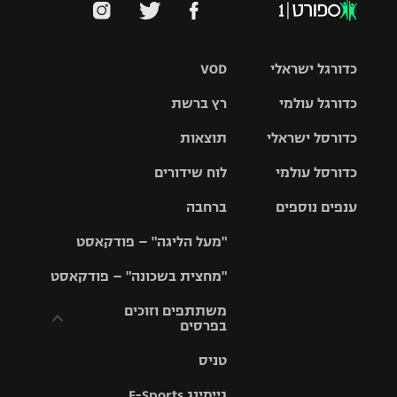
כדורגל ישראלי
VOD
כדורגל עולמי
רץ ברשת
ליגת העל
כדורסל ישראלי
תוצאות
ליגת
ליגה לאומית
האלופות
כדורסל עולמי
לוח שידורים
ליגת ווינר
סל
גביע הטוטו
ענפים נוספים
ברחבה
ליגה
NBA
אירופית
"מעל הליגה" – פודקאסט
ליגה לאומית
ליגיונרים
טניס
יורוליג
ליגה אנגלית
"מחצית בשכונה" – פודקאסט
כדורסל נשים
גביע המדינה
כדוריד
יורוקאפ
ליגה גרמנית
משתתפים וזוכים
בפרסים
מכבי תל
נבחרת
כדורעף
אביב
ישראל
ליגה
טניס
ספרדית
תקנון משתתפים
שחייה
הפועל חולון
מכבי חיפה
וזוכים בפרסים
גיימינג E-Sports