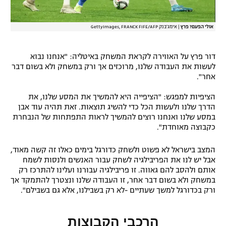
אולי הפעם? פרץ
|
אימג'בנק GettyImages, FRANCK FIFE/AFP
דור פרץ על האווירה לקראת המשחק באיטליה: "אנחנו נבוא
לעשות את העבודה שלנו, מרוכזים אך ורק במשחק ולא בשום דבר
אחר".
הציפיות למפגש: "הציפייה היא להמשיך את המסע שלנו, את
הדרך שלנו ולעשות הכל כדי להשיג תוצאות. זאת תהיה עוד אבן
במסע שלנו ואנחנו רוצים להמשיך לראות התפתחות של הנבחרת
כקבוצה מאוחדת".
המצב בישראל לא פשוט ולשחק כדורגל בימים כאלו זה קשה מאוד,
אבל יש לנו את הפריבילגיה לשחק עבור האנשים ולנסות לשמח
אותם ולהסב להם גאווה. זו פריבילגיה עבורנו ועלינו להתרכז רק
במשחק ולא בשום דבר אחר, זו העבודה שלנו ונצטרך להתמקד אך
ורק בכדורגל למשך שעתיים -לא רק בשבילנו, אלא גם בשבילם".
הרכבי הקבוצות