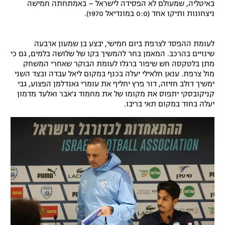
באיטליה, שמעולם לא הפסידה לישראל – באמתחתה חמישה
רשיון להקרנה פומבית לבית עסק
ניצחונות ותיקו אחד (0:0 במונדיאל 1970).
הצטרפות לחבילת הערוצים
לעומת ההפסד לצרפת ביום חמישי, יבצע בן שמעון ארבעה
שינויים בהרכב. המאמן בחר להמשיך בקו של שלושה בלמים, גם כי
לוח דרושים – ג'ובנט
מתן בלטקסה חש שיפור ברגלו לעומת הבוקר שאחרי המשחק
מול צרפת. ענאן חלאילי יעלה בכנף במקום ליאל עבדה ובצד השני
ימשיך דולב חזיזה, דור פרץ יחליף את עומרי גאנדלמן הפצוע, גבי
תגיות
קניקובסקי יתפוס את מקומו של את מחמוד ג'אבר ואלעד מדמון
יעלה בחוד במקום תאי בריבו.
המגזין