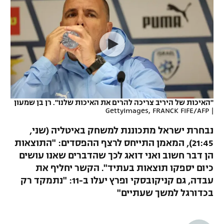
כדורסל נשים
נבחרת ישראל
יורוליג
ליגה ספרדית
טניס
VOD
מכבי תל אביב
מכבי חיפה
יורוקאפ
ליגה איטלקית
כדוריד
הפועל חולון
בית"ר ירושלים
רץ ברשת
ליגה צרפתית
כדורעף
הפועל ירושלים
מכבי תל אביב
ליגה הולנדית
שחייה
תוצאות
"האיכות של היריב צריכה להרים את האיכות שלנו". רן בן שמעון
דני אבדיה
הפועל תל אביב
GettyImages, FRANCK FIFE/AFP
|
ליגה טורקית
ג'ודו
נבחרת ישראל מתכוננת למשחק באיטליה (שני,
הפועל חיפה
לוח שידורים
21:45), המאמן התייחס לרצף ההפסדים: "התוצאות
ליגה סינית
אגרוף
הן דבר חשוב ואני דואג לכך שהדברים שאנו עושים
הפועל באר שבע
ליגה ברזילאית
כיום יספקו תוצאות בעתיד". הקשר יחליף את
ברחבה
ספורט אולימפי
עבדה, גם קניקובסקי ופרץ יעלו ב-11: "נתמקד רק
מכבי נתניה
ליגות נוספות
בכדורגל למשך שעתיים"
UFC
"מעל הליגה" – פודקאסט
בני יהודה
היאבקות WWE