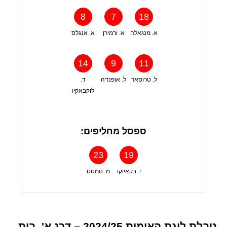
8
7
18
א. מנגאלה
א. ורמירן
א. אנגלס
14
9
11
ל. טרוסאר
ל. אופנדה
ד.
לוקבאקיו
ספסל מחליפים:
23
19
י. בקאיוקו
מ. סמטס
טבלת ליגת האומות 2024/25 – דרג א', בית