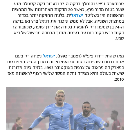
טרוסארס נפצע והוחלף בדקה ה-37 וכעבור דקה קסטלס מנע
רשיון להקרנה פומבית לבית עסק
שער בטוח מדור פרץ, כאשר 20 הדקות האחרונות של המחצית
הראשונה היו בשליטה
ישראל
ית. בלגיה החזיקה יותר בכדור
הצטרפות לחבילת הערוצים
במחצית השנייה, אבל לא ממש סיכנה את דניאל פרץ ואז בדקה
ה-74 בן שמעון זרק להופעת בכורה את ירדן שועה, שכעבור 12
דקות כבש בקור רוח עם בעיטה מתוך הרחבה מבישול של דיא
לוח דרושים – ג'ובנט
סבע.
תגיות
מאז שהחל דירוג פיפ"א (דצמבר 1992),
ישראל
ניצחה רק פעם
אחת נבחרת שהייתה בטופ 10 העולמי. זה כמובן ה-2:3 המפורסם
המגזין
בפארק דה פראנס על צרפת באוקטובר 1993. בלגיה כיום מדורגת
שישית בעולם והיא מצידה נחלה הפסד שלישי רצוף לראשונה מאז
2010.