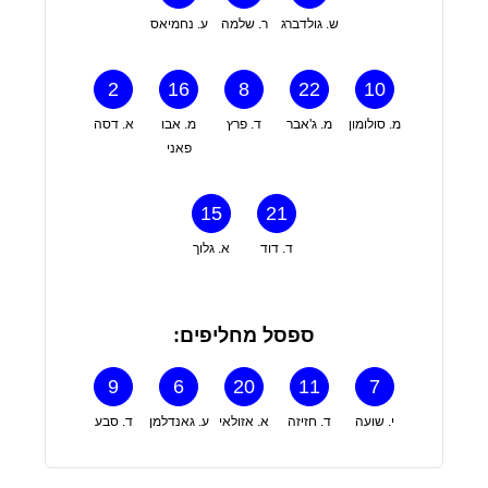
ש. גולדברג
ר. שלמה
ע. נחמיאס
2
16
8
22
10
מ. סולומון
מ. ג'אבר
ד. פרץ
מ. אבו
א. דסה
פאני
15
21
ד. דוד
א. גלוך
ספסל מחליפים:
9
6
20
11
7
י. שועה
ד. חזיזה
א. אזולאי
ע. גאנדלמן
ד. סבע