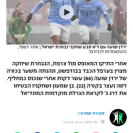
כדורסל נשים
נבחרת ישראל
יורוליג
ליגה ספרדית
טניס
VOD
מכבי תל אביב
מכבי חיפה
יורוקאפ
ליגה איטלקית
כדוריד
הפועל חולון
בית"ר ירושלים
רץ ברשת
ליגה צרפתית
כדורעף
ירדן שועה עם דיא סבע שחקני נבחרת ישראל
|
אתר רשמי,
הפועל ירושלים
מכבי תל אביב
ההתאחדות לכדורגל
ליגה הולנדית
שחייה
תוצאות
דני אבדיה
אחרי התיקו המאופס מול צרפת, הנבחרת שיחקה
הפועל תל אביב
מצוין בערפל הכבד בבודפשט, ונהנתה משער בכורה
ליגה טורקית
ג'ודו
של ירדן שועה (86) עשר דקות אחרי שנכנס כמחליף.
הפועל חיפה
לוח שידורים
ליגה סינית
דסה נעצר בקורה (22). בן שמעון ושחקניו הבטיחו
אגרוף
את דרג ג' לקראת הגרלת מוקדמות המונדיאל
הפועל באר שבע
ליגה ברזילאית
ברחבה
ספורט אולימפי
מכבי נתניה
ליגות נוספות
מערכת ספורט 1
UFC
"מעל הליגה" – פודקאסט
בני יהודה
יום ראשון, 23:51, 17.11.24
היאבקות WWE