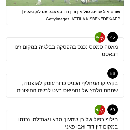
שווים מול שווים. סולומון ודין דוד במאבק עם לוקבאקיו
|
GettyImages, ATTILA KISBENEDEK/AFP
46
מאטה סמטס נכנס בהפסקה בבלגיה במקום זינו
דבאסט
56
בקאיוקו המחליף הכניס כדור עומק לאופנדה,
שתחת הלחץ של נחמיאס בעט לרשת החיצונית
60
חילוף כפול של בן שמעון: סבע וגאנדלמן נכנסו
במקום דין דוד ואבו פאני