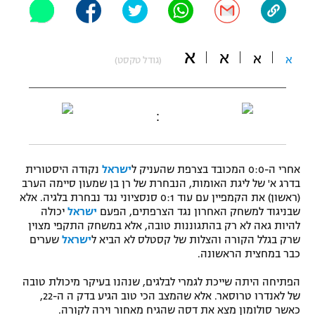
"מחצית בשכונה" – פודקאסט
אופניים
א
א
א
א
(גודל טקסט)
ספורט מוטורי
משתתפים וזוכים בפרסים
כדורמים
תקנון משתתפים וזוכים בפרסים
טניס
:
פוטבול אמריקאי NFL
תקנון עבור פעילות אלקטרה
גיימינג E-Sports
בייסבול MLB
אחרי ה-0:0 המכובד בצרפת שהעניק ל
ישראל
נקודה היסטורית
תקנון עבור פעילות ספורט 1 – "מרלן"
בדרג א' של ליגת האומות, הנבחרת של רן בן שמעון סיימה הערב
ספורט אתגרי ואקסטרים
(ראשון) את הקמפיין עם עוד 0:1 סנסציוני נגד נבחרת בלגיה. אלא
תנאי שימוש
שבניגוד למשחק האחרון נגד הצרפתים, הפעם
ישראל
יכולה
להיות גאה לא רק בהתגוננות טובה, אלא במשחק התקפי מצוין
אומנויות לחימה
שרק בגלל הקורה והצלות של קסטלס לא הביא ל
ישראל
שערים
כבר במחצית הראשונה.
מדיניות פרטיות
גיימינג E-Sports
הפתיחה היתה שייכת לגמרי לבלגים, שנהנו בעיקר מיכולת טובה
של לאנדרו טרוסאר. אלא שהמצב הכי טוב הגיע בדק ה ה-22,
תקנון פעילות ספורט 1
כאשר סולומון מצא את דסה שהגיח מאחור וירה לקורה.