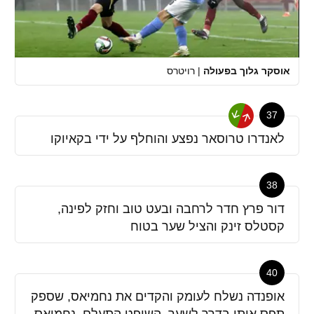
אוסקר גלוך בפעולה
|
רויטרס
37
לאנדרו טרוסאר נפצע והוחלף על ידי בקאיוקו
38
דור פרץ חדר לרחבה ובעט טוב וחזק לפינה,
קסטלס זינק והציל שער בטוח
40
אופנדה נשלח לעומק והקדים את נחמיאס, שספק
תפס אותו בדרך לשער. השופט התעלם, נחמיאס