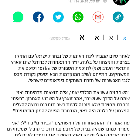
יום שני, 19:52, 18.11.24
"מחצית בשכונה" – פודקאסט
אופניים
ספורט מוטורי
משתתפים וזוכים בפרסים
א
א
א
א
(גודל טקסט)
כדורמים
תקנון משתתפים וזוכים בפרסים
טניס
פוטבול אמריקאי NFL
לאחר סיום קמפיין ליגת האומות של נבחרת ישראל עם התיקו
תקנון עבור פעילות אלקטרה
בצרפת והניצחון על בלגיה, יו"ר ההתאחדות לכדורגל שינו זוארץ
התראיין הערב (שני) לתוכנית הספורט של 103fm וסיכם את
גיימינג E-Sports
בייסבול MLB
המשחקים, התייחס לשלב המוקדמות הבא וסיפק נקודת מבט
תקנון עבור פעילות ספורט 1 – "מרלן"
לגבי האפשרות של חזרת משחקים בינלאומיים לישראל.
ספורט אתגרי ואקסטרים
תנאי שימוש
"השחקנים עשו את הבלתי יאמן, אלה תוצאות מדהימות ואני
שמח על הדרך שעושים", אמר זוארץ על השבוע האחרון. "ראיתי
אומנויות לחימה
נבחרת מחויבת שלא מוכנה להיות בשר תותחים ורוצה להצליח.
מדיניות פרטיות
הניצחון על בלגיה היה ראוי, הנבחרת הגיעה להמון הזדמנויות".
גיימינג E-Sports
עוד אמר יו"ר ההתאחדות על המשחקים "הביתיים" בחו"ל: "אני
תקנון פעילות ספורט 1
מעדיף כמובן שנהיה בבית של ארבע נבחרות, כי טוב לי שמשחקים
יידחו קדימה ואולי נשחק בארץ בהמשך. אנחנו עדיין לא יכולים