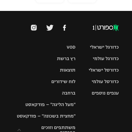
כדורגל ישראלי
VOD
כדורגל עולמי
רץ ברשת
ליגת העל
כדורסל ישראלי
תוצאות
ליגת
ליגה לאומית
האלופות
כדורסל עולמי
לוח שידורים
ליגת ווינר
סל
גביע הטוטו
ענפים נוספים
ברחבה
ליגה
NBA
אירופית
"מעל הליגה" – פודקאסט
ליגה לאומית
ליגיונרים
טניס
יורוליג
ליגה אנגלית
"מחצית בשכונה" – פודקאסט
כדורסל נשים
גביע המדינה
כדוריד
יורוקאפ
ליגה גרמנית
משתתפים וזוכים