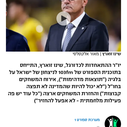
כדורסל נשים
נבחרת ישראל
יורוליג
ליגה ספרדית
טניס
VOD
מכבי תל אביב
מכבי חיפה
יורוקאפ
ליגה איטלקית
כדוריד
הפועל חולון
בית"ר ירושלים
רץ ברשת
ליגה צרפתית
כדורעף
הפועל ירושלים
מכבי תל אביב
ליגה הולנדית
שינו זוארץ
|
מאור אלקסלסי
שחייה
תוצאות
דני אבדיה
הפועל תל אביב
יו"ר ההתאחדות לכדורגל, שינו זוארץ, התייחס
ליגה טורקית
ג'ודו
בתוכנית הספורט של 103fm לניצחון של ישראל על
הפועל חיפה
לוח שידורים
בלגיה ("תוצאות מדהימות"), אירוח המשחקים
ליגה סינית
אגרוף
בחו"ל ("לא יכול להיות שהמדינה לא תפצה
הפועל באר שבע
קבוצות") והחזרת המשחקים ארצה ("כל עוד יש פה
ליגה ברזילאית
ברחבה
ספורט אולימפי
פעילות מלחמתית - לא אפעל להחזיר")
מכבי נתניה
ליגות נוספות
UFC
"מעל הליגה" – פודקאסט
בני יהודה
מערכת ספורט 1
היאבקות WWE