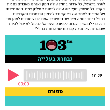
לארח בישראל, כל אירוח בחו"ל עולה המון ואנחנו מאבדים גם את
רשיון להקרנה פומבית לבית עסק
הקהל. כל משחק 'חוץ' כזה עולה לפחות 2 מיליון ש"ח. ההתחייבות
של המדינה לאחר ה-7 באוקטובר למימון הנבחרות והקבוצות
הצטרפות לחבילת הערוצים
בחו"ל היתה יוזמה מצד שר הספורט. אמרו לנו שמוכנים לממן את
הכל כדי להמשיך ולגרום לספורט הישראלי לפעול. לא יכול להיות
שהמדינה לא תפצה קבוצות שמארחות בחו"ל".
לוח דרושים – ג'ובנט
תגיות
המגזין