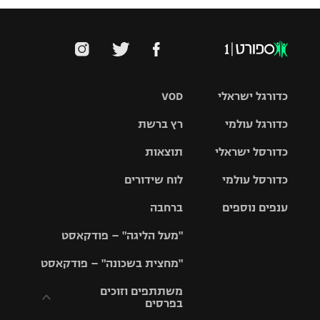
כדורגל ישראלי
VOD
כדורגל עולמי
רץ ברשת
ליגת העל
כדורסל ישראלי
תוצאות
ליגת
ליגה לאומית
האלופות
כדורסל עולמי
לוח שידורים
ליגת ווינר
סל
גביע הטוטו
ענפים נוספים
ברחבה
ליגה
NBA
אירופית
"מעל הליגה" – פודקאסט
ליגה לאומית
ליגיונרים
טניס
יורוליג
ליגה אנגלית
"מחצית בשכונה" – פודקאסט
כדורסל נשים
גביע המדינה
כדוריד
יורוקאפ
ליגה גרמנית
משתתפים וזוכים
בפרסים
מכבי תל
נבחרת
כדורעף
אביב
ישראל