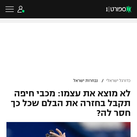
כדורגל ישראלי
ליגת העל
כדורגל עולמי
/
כדורגל ישראלי
נבחרות ישראל
ליגה לאומית
לא מוצא את עצמו: מכבי חיפה
ליגת האלופות
כדורסל ישראלי
גביע הטוטו
תקבל בחזרה את הבלם שכל כך
ליגה אירופית
חסר לה?
ליגת ווינר סל
ליגיונרים
כדורסל עולמי
ליגה אנגלית
ליגה לאומית
גביע המדינה
NBA
ליגה גרמנית
ענפים נוספים