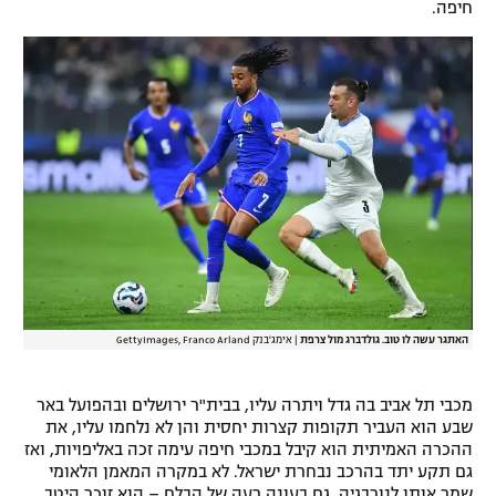
חיפה.
רשיון להקרנה פומבית לבית עסק
הצטרפות לחבילת הערוצים
לוח דרושים – ג'ובנט
תגיות
המגזין
האתגר עשה לו טוב. גולדברג מול צרפת
|
אימג'בנק GettyImages, Franco Arland
מכבי תל אביב בה גדל ויתרה עליו, בבית"ר ירושלים ובהפועל באר
שבע הוא העביר תקופות קצרות יחסית והן לא נלחמו עליו, את
ההכרה האמיתית הוא קיבל במכבי חיפה עימה זכה באליפויות, ואז
גם תקע יתד בהרכב נבחרת ישראל. לא במקרה המאמן הלאומי
שמר אותו לנורבגיה, גם בעונה רעה של הבלם – הוא זוכר היטב