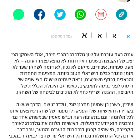
"מחצית בשכונה" – פודקאסט
אופניים
ספורט מוטורי
משתתפים וזוכים בפרסים
א
א
א
א
(גודל טקסט)
כדורמים
תקנון משתתפים וזוכים בפרסים
טניס
עונה רעה עוברת על שון גולדברג במכבי חיפה, אולי השחקן הכי
פוטבול אמריקאי NFL
יציב של הקבוצה בשנים האחרונות לא מוצא עצמו העונה – לא
תקנון עבור פעילות אלקטרה
מעט טעויות, איבודים, מיקום לא נכון, לא דומה לשחקן שעד לא
גיימינג E-Sports
בייסבול MLB
מזמן הוגדר כבלם הישראלי הטוב ביותר. הפציעות החוזרות
תקנון עבור פעילות ספורט 1 – "מרלן"
והכאבים בכתף משפיעים, נראה לעתים שיש לו חצי שניה של
היסוס לפני כניסה למאבקים, כאשר גם היכולת הכללית של
ספורט אתגרי ואקסטרים
הקבוצה, ההגנה ושריף כיוף לא מוסיפים לביטחון של השחקן.
תנאי שימוש
אומנויות לחימה
ועדיין, כשרן בן שמעון מתכנן סגל, גולדברג שם. הדרך שעשה
בקריירה והאישיות שלו העניקו לו מעמד של שחקן שיוצאים איתו
מדיניות פרטיות
לכל מלחמה" וגם בתקופה רעה רב"ש מאמין שבמשחק אחד נגד
גיימינג E-Sports
נורבגיה הוא יידע להתעלות. האישיות מלווה את גולדברג לאורך
הקריירה, מי שהיה קפטן בנבחרות הנערים והנוער, עבר דרך
תקנון פעילות ספורט 1
ארוכה של התחשלות בכדורגל הישראלי עד שהפך לבאנקר במכבי