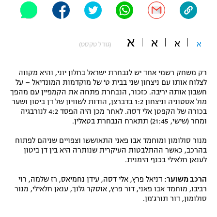
"מחצית בשכונה" – פודקאסט
אופניים
א
א
א
ספורט מוטורי
א
משתתפים וזוכים בפרסים
(גודל טקסט)
כדורמים
רק משחק רשמי אחד יש לנבחרת ישראל בחלון יוני, והיא מקווה
תקנון משתתפים וזוכים בפרסים
טניס
לצלוח אותו עם ניצחון שני בבית ט' של מוקדמות המונדיאל – על
פוטבול אמריקאי NFL
חשבון אותה יריבה. כזכור, הנבחרת פתחה את הקמפיין עם מהפך
תקנון עבור פעילות אלקטרה
מול אסטוניה וניצחון 1:2 בדברצן, הודות לשוויון של דן ביטון ושער
גיימינג E-Sports
בכורה של הקפטן אלי דסה. לאחר מכן היה הפסד 4:2 לנורבגיה
בייסבול MLB
תקנון עבור פעילות ספורט 1 – "מרלן"
ומחר (שישי, 21:45) תתארח הנבחרת בטאלין.
ספורט אתגרי ואקסטרים
מנור סולומון ומוחמד אבו פאני התאוששו וצפויים שניהם לפתוח
תנאי שימוש
בהרכב, כאשר ההתלבטות העיקרית שנותרה היא בין דן ביטון
אומנויות לחימה
לענאן חלאילי בכנף הימנית.
מדיניות פרטיות
הרכב משוער:
דניאל פרץ, אלי דסה, עידן נחמיאס, רז שלמה, רוי
גיימינג E-Sports
רביבו, מוחמד אבו פאני, דור פרץ, אוסקר גלוך, ענאן חלאילי, מנור
סולומון, דור תורג'מן.
תקנון פעילות ספורט 1