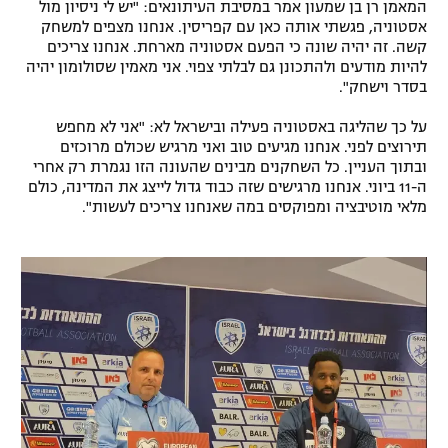
המאמן רן בן שמעון אמר במסיבת העיתונאים: "יש לי ניסיון מול
רשיון להקרנה פומבית לבית עסק
אסטוניה, פגשתי אותה כאן עם קפריסין. אנחנו מצפים למשחק
קשה. זה יהיה שונה כי הפעם אסטוניה מארחת. אנחנו צריכים
להיות מודעים ולהתכונן גם לבלתי צפוי. אני מאמין שסולומון יהיה
הצטרפות לחבילת הערוצים
בסדר וישחק".
לוח דרושים – ג'ובנט
על כך שהליגה באסטוניה פעילה ובישראל לא: "אני לא מחפש
תירוצים לפני. אנחנו מגיעים טוב ואני מרגיש שכולם מרוכזים
ובתוך העניין. כל השחקנים מבינים שהעונה הזו נגמרת רק אחרי
תגיות
ה-11 ביוני. אנחנו מרגישים שזה כבוד גדול לייצג את המדינה, כולם
מלאי מוטיבציה ומפוקסים במה שאנחנו צריכים לעשות".
המגזין