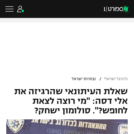
כדורגל ישראלי
ליגת העל
כדורגל עולמי
/
כדורגל ישראלי
נבחרות ישראל
ליגה לאומית
שאלת העיתונאי שהרגיזה את
ליגת האלופות
כדורסל ישראלי
גביע הטוטו
אלי דסה: "מי רוצה לצאת
ליגה אירופית
לחופש?". סולומון ישחק?
ליגת ווינר סל
ליגיונרים
כדורסל עולמי
ליגה אנגלית
ליגה לאומית
גביע המדינה
NBA
ליגה גרמנית
ענפים נוספים