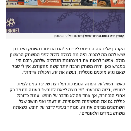
קמפיין חדש בפתח. נבחרת ישראל
|
מערכת וואלה, יניב טוכמן
הקפטן אלי דסה התייחס ליריבה: "הם הוכיחו במשחק האחרון
שיש להם מה למכור. היה נוח לכולם לזלזל לפני המשחק הראשון
מולם. אפשר לראות את הניצחונות הגדולים שלהם, רובם היו
במגרש כאן. יהיה משחק הרבה יותר קשה מהקודם. אין לי ספק
שאם נגיע מוכנים מנטלית, נעשה את זה. היכולת קיימת".
כאשר נשאל על העונה המפרכת ועל רצון של שחקנים לצאת
לחופש, דסה התרעם: "מי רוצה לצאת לחופש? העונה תיגמר רק
אחרי הנבחרת, אף אחד פה לא מדבר על חופש. עונת כדורגל
כוללת גם את המשימות הלאומיות. זו דעתי ואני חושב שכל
השחקנים מבינים את זה. מגוחך בעיניי לדבר על חופש כשאתה
משחק במדים הלאומיים".