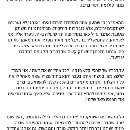
מנור סולומון, תאי בריבו.
רשיון להקרנה פומבית לבית עסק
הצטרפות לחבילת הערוצים
המאמן רן בן שמעון אמר במסיבת העיתונאים: "אנחנו לא נערכים
לשחקנים יריבים, אלא לנבחרות היריבות. מבחינתנו זה משחק
מסובך, אתגר גדול כאן במולדובה ומי שיעלה ב-11, ניערך אליו. אני
לוח דרושים – ג'ובנט
לא אוהב להחמיא ליריבה, אבל אני מאוד מעריך את המאמן שאותו
אני מכיר מצוין וזו נבחרת שראויה ליותר ממה שהיא השיגה עד
תגיות
כה. אנחנו נתכונן למשחק קשה שהדברים הקטנים במהלכו
יכריעו".
המגזין
על דבריו של סרגיי קלשצ'נקו: "לכל אחד יש את דעתו. אני מכבד
קלשצ'נקו, פגשתי אותו בעבר והוא בחור מצוין שאני מאחל לו את
כל ההצלחה. אנחנו מתמקדים בהכנה שלנו למשחק, בדברים
שאנחנו מכינים. רק המשחק יגיד לנו מה ההפתעות וזה בסדר
גמור, אני ממעט להתייחס לרעשי סביבה, אלא באיך אנחנו מביאים
את הפוטנציאל שלנו".
על הקשר עם השחקנים: "אנחנו בתהליך גדילה מתמשך, ואין שום
ספק שהדרך צריכה להתחבר לתוצאות. אנחנו מרגישים שבכל
כינוס יש לנו נבחרת יותר חזקה, טובה ומגובשת. גם אנחנו עובדים