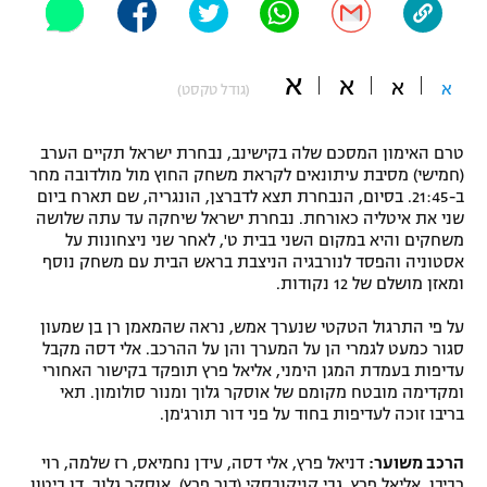
"מחצית בשכונה" – פודקאסט
אופניים
א
א
א
א
(גודל טקסט)
ספורט מוטורי
משתתפים וזוכים בפרסים
כדורמים
טרם האימון המסכם שלה בקישינב, נבחרת ישראל תקיים הערב
תקנון משתתפים וזוכים בפרסים
טניס
(חמישי) מסיבת עיתונאים לקראת משחק החוץ מול מולדובה מחר
ב-21:45. בסיום, הנבחרת תצא לדברצן, הונגריה, שם תארח ביום
פוטבול אמריקאי NFL
תקנון עבור פעילות אלקטרה
שני את איטליה כאורחת. נבחרת ישראל שיחקה עד עתה שלושה
משחקים והיא במקום השני בבית ט', לאחר שני ניצחונות על
גיימינג E-Sports
בייסבול MLB
אסטוניה והפסד לנורבגיה הניצבת בראש הבית עם משחק נוסף
תקנון עבור פעילות ספורט 1 – "מרלן"
ומאזן מושלם של 12 נקודות.
ספורט אתגרי ואקסטרים
תנאי שימוש
על פי התרגול הטקטי שנערך אמש, נראה שהמאמן רן בן שמעון
סגור כמעט לגמרי הן על המערך והן על ההרכב. אלי דסה מקבל
אומנויות לחימה
עדיפות בעמדת המגן הימני, אליאל פרץ תופקד בקישור האחורי
ומקדימה מובטח מקומם של אוסקר גלוך ומנור סולומון. תאי
מדיניות פרטיות
גיימינג E-Sports
בריבו זוכה לעדיפות בחוד על פני דור תורג'מן.
תקנון פעילות ספורט 1
הרכב משוער:
דניאל פרץ, אלי דסה, עידן נחמיאס, רז שלמה, רוי
רביבו, אליאל פרץ, גבי קניקובסקי (דור פרץ), אוסקר גלוך, דן ביטון,