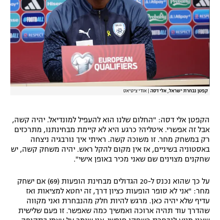
קפטן נבחרת ישראל, אלי דסה
|
אודי ציטיאט
הקפטן אלי דסה: "החלום שלנו הוא להעפיל למונדיאל. יהיה קשה,
אבל זה אפשרי. איטליה? כרגע היא לא קיימת מבחינתנו, מתרכזים
רק במשחק מחר. זו משוכה קשה. ראיתי איך נורבגיה ניצחה
באסטוניה בשיניים, אז אין מקום להקל ראש. יהיה משחק קשה, יש
שחקנים מצוינים שם שאני מכיר באופן אישי".
על כך שהוא נכנס ל-20 הגדולים מבחינת הופעות (69) אם ישחק
מחר: "אני לא סופר הופעות כציון דרך, זה יחטא למציאות ואז
עדיף שלא יהיה כאן. מרגש להיות חלק מהנבחרת ואני מקווה
שהדרך עוד תהיה ארוכה ואמשיך כמה שאפשר. זו פעם שלישית