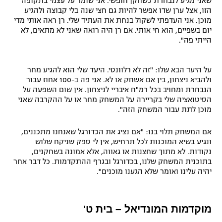
שאני מגיע לנבחרת כשחקן חופשי. אני שומר על עצמי בתקופה
הזו, אצל ערן שדו אפשר להיות גם חצי שנה בלי קבוצה ולהגיע
מוכן. אני העדפתי לשקול בנחת את העתיד שלי. רן ראה אותי מדי
יום בשפיים, הוא חי אותי. אם רן היה רואה שאני לא מתאים, לא
הייתי פה".
על היעד הבא שלו: "זה לא רלוונטי. היעד שלי הוא להגיע מחר
ולהביא ניצחון, בין אם אשחק או לא. אני פה ב-100 אחוז עבור
הנבחרת ומחויב בכל רמ"ח איבריי לניצחון. אין שום השפעה על
הסיטואציה שלי בקריירה על המשחק מחר או על ההקרבה שאני
מוכן לתת עבור המשחק הזה".
אם המשחק תלוי בנו: "אם נציג את הכדורגל שאנחנו מתכננים,
ונגיע בשיא המוכנות לכל תרחיש, אין לי ספק שניקח שלוש
נקודות. לא מתוך שחצנות או גאווה, אלא אמונה בשחקנים,
בתוכנית המשחק שלנו, בכדורגל ובגרף ההתקדמות. כל דבר אחר
יהיה עלינו ואומר שלא הגענו מוכנים".
מוקדמות המונדיאל – בית ט'