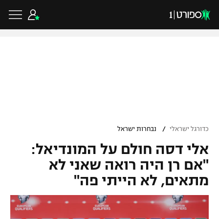
כדורגל ישראלי
ליגת העל
כדורגל עולמי
/
כדורגל ישראלי
נבחרות ישראל
ליגה לאומית
אלי דסה חולם על המונדיאל:
ליגת האלופות
כדורסל ישראלי
גביע הטוטו
"אם רן היה רואה שאני לא
ליגה אירופית
מתאים, לא הייתי פה"
ליגת ווינר סל
ליגיונרים
כדורסל עולמי
ליגה אנגלית
ליגה לאומית
גביע המדינה
NBA
ליגה גרמנית
ענפים נוספים