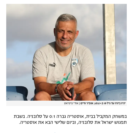
רשיון להקרנה פומבית לבית עסק
הצטרפות לחבילת הערוצים
לוח דרושים – ג'ובנט
תגיות
המגזין
יהיו ביורו עד גיל 19 ב-2027. אופיר חיים
|
אודי ציטיאט
במשחק המקביל בבית, אוסטריה גברה 0:1 על סלובניה. בשבת
תפגוש ישראל את סלובניה, וביום שלישי הבא את אוסטריה.