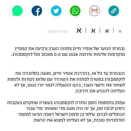
"מחצית בשכונה" – פודקאסט
אופניים
ספורט מוטורי
משתתפים וזוכים בפרסים
א
א
א
א
(גודל טקסט)
כדורמים
תקנון משתתפים וזוכים בפרסים
טניס
נבחרת הנוער של אופיר חיים פתחה הערב (רביעי) את קמפיין
פוטבול אמריקאי NFL
מוקדמות אליפות אירופה 2026 עם 0:0 מאכזב מול לוקסמבורג.
תקנון עבור פעילות אלקטרה
גיימינג E-Sports
בייסבול MLB
תקנון עבור פעילות ספורט 1 – "מרלן"
הנבחרת עד גיל 19, בהדרכת אופיר חיים, פגשה בסלובניה את
לוקסמבורג במטרה לפתוח את הטורניר עם שלוש נקודות ולנסות
ספורט אתגרי ואקסטרים
לשחזר את הישגי העבר, בהם ההעפלה לגמר יורו 2022, אך לא
תנאי שימוש
הצליחה להכניע את היריבה.
אומנויות לחימה
עמוק בתוספת הזמן נותרה לוקסמבורג בעשרה שחקנים בעקבות
מדיניות פרטיות
ניסיון לבזבז זמן, אך זה היה מעט מדי ומאוחר מדי עבור
גיימינג E-Sports
הכחולים-לבנים. עילאי בן סימון וישראל דאפה הגיעו למספר
הזדמנויות טובות, אך לא הצליחו למצוא את הרשת.
תקנון פעילות ספורט 1