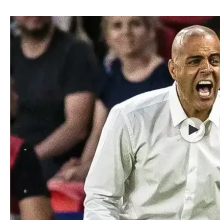
ל אביב
ליגה טורקית
תל אביב
ליגה סינית
חיפה
ליגה ברזילאית
באר שבע
ליגות נוספות
תניה
דה