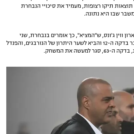
תוצאות תיקו רצופות, מעמיד את סיכויי הנבחרת
שבר שבו היא נתונה.
ון ווין ג'ונס, ש"המציא", כך אומרים בנבחרת, שני
פנדלים לזכות הנורבגים. הראשון נשרק כבר בדקה ה-12 והביא לשער היתרון של הנורבגים, והפנדל
מעשה את המשחק.