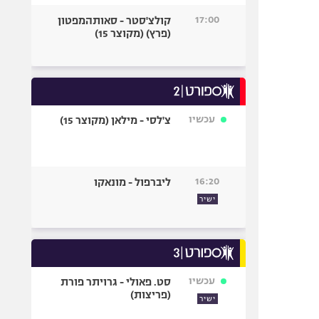
17:00
קולצ'סטר - סאותהמפטון
(פרץ) (מקוצר 15)
עכשיו
צ'לסי - מילאן (מקוצר 15)
16:20
ליברפול - מונאקו
ישיר
עכשיו
סט. פאולי - גרויתר פורת
(פריצות)
ישיר