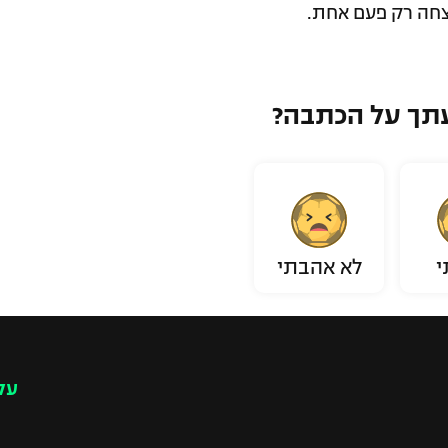
צחה רק פעם אחת.
תך על הכתבה?
י
לא אהבתי
עק