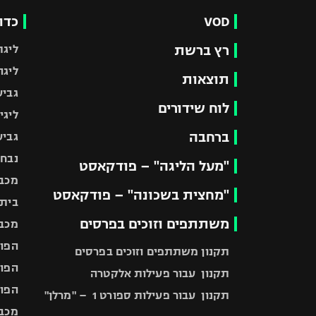
VOD
כדו
רץ ברשת
ליגת
ליגה
תוצאות
גביע
לוח שידורים
ליגי
ברחבה
גביע
נבחר
"מעל הליגה" – פודקאסט
מכבי
"מחצית בשכונה" – פודקאסט
בית"
משתתפים וזוכים בפרסים
מכבי
הפוע
תקנון משתתפים וזוכים בפרסים
הפוע
תקנון עבור פעילות אלקטרה
הפוע
תקנון עבור פעילות ספורט 1 – "מרלן"
מכבי