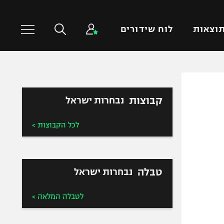
וצאות
לוח שידורים
כדורסל עולמי
ענפים נוספים
קבוצות
נבחרות ישראל
NBA
טניס
יורוליג
כדוריד
לכל הקבוצות >
יורוקאפ
כדורעף
שחייה
ג'ודו
טבלה
נבחרות ישראל
אגרוף
ספורט אולימפי
לטבלה המלאה >
UFC