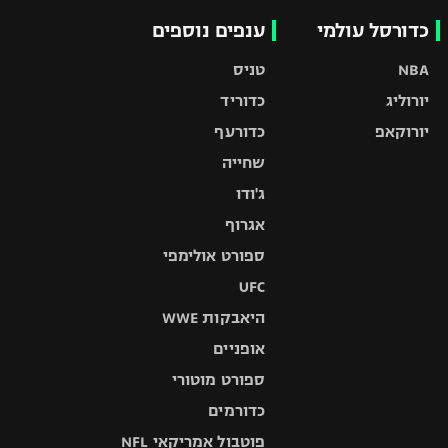
כדורסל עולמי
ענפים נוספים
NBA
טניס
יורוליג
כדוריד
יורוקאפ
כדורעף
שחייה
ג'ודו
אגרוף
ספורט אולימפי
UFC
היאבקות WWE
אופניים
ספורט מוטורי
כדורמים
פוטבול אמריקאי NFL