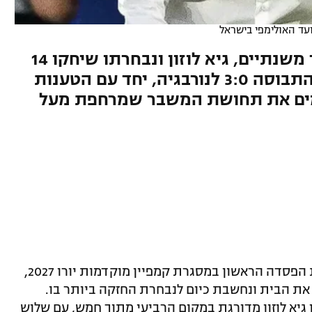
ועד האולימפי בישראל
מאז ההפסד לאנגליה לפני יותר משנתיים, גיא לוזון ונבחרתו שיחקו 14
פעמים ורשמו עשרה הפסדים. התבוסה 3:0 לנורבגיה, יחד עם הטענות
מים את תחושת המשבר שמרחפת מעל
הנבחרת הצעירה עד גיל 21 ספגה אמש את הפסדה הראשון במסגרת קמפיין מוקדמות יורו 2027,
יה, המובילה את הבית ונחשבת כיום לנבחרת החזקה ביותר בו.
גיא לוזון מדורגת במקום הרביעי מתוך חמש, עם שלוש