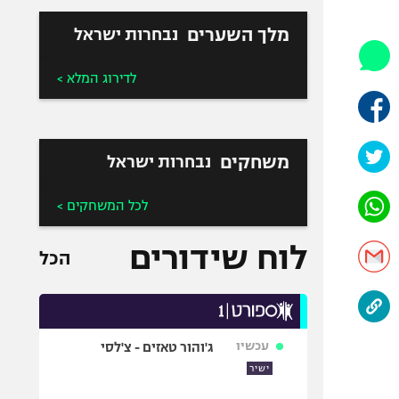
היאבקות WWE
אופניים
מלך השערים
נבחרות ישראל
ספורט מוטורי
לדירוג המלא >
כדורמים
פוטבול אמריקאי NFL
בייסבול MLB
משחקים
נבחרות ישראל
ספורט אתגרי
ואקסטרים
לכל המשחקים >
אומנויות לחימה
גיימינג E-Sports
לוח שידורים
הכל
עכשיו
ג'והור טאזים - צ'לסי
ישיר