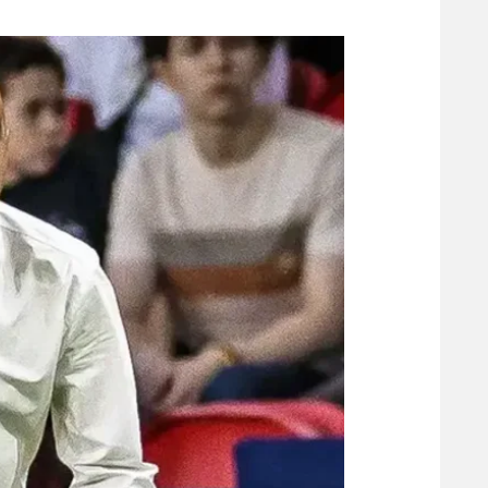
משתתפים וזוכים בפרסים
מכבי ת
הפועל 
תקנון משתתפים וזוכים בפרסים
הפועל 
תקנון עבור פעילות אלקטרה
הפועל 
תקנון עבור פעילות ספורט 1 – "מרלן"
מכבי נ
טניס
בני יהו
גיימינג E-Sports
תנאי שימוש
מדיניות פרטיות
תקנון פעילות ספורט 1
רשיון להקרנה פומבית לבית עסק
הצטרפות לחבילת הערוצים
לוח דרושים – ג'ובנט
תגיות