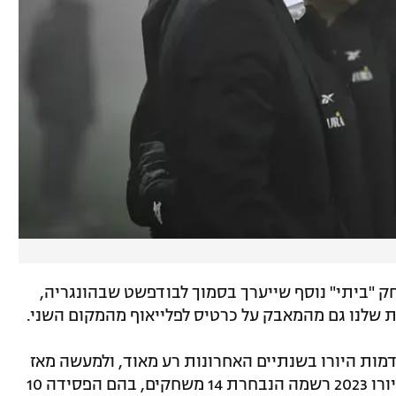
 "ביתי" נוסף שייערך בסמוך לבודפשט שבהונגריה,
ת שלנו גם מהמאבק על כרטיס לפלייאוף מהמקום השני.
ות היורו בשנתיים האחרונות רע מאוד, ולמעשה מאז
שנוצחה על ידי אנגליה בחצי גמר טורניר היורו 2023 רשמה הנבחרת 14 משחקים, בהם הפסידה 10