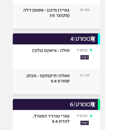
16:30
באיירן מינכן - אסטון וילה
(מקוצר 15)
עכשיו
זוולה - איאקס (גלוך)
ישיר
17:30
וואלה! תיקתקנו - מבזק
ספורט 9.8
עכשיו
גמרי טורניר הפאדל,
לונדון 9.8
ישיר