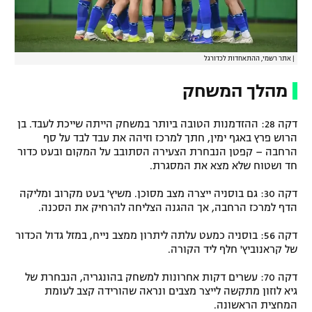
|
אתר רשמי, ההתאחדות לכדורגל
מהלך המשחק
דקה 28: ההזדמנות הטובה ביותר במשחק הייתה שייכת לעבד. בן
הרוש פרץ באגף ימין, חתך למרכז וזיהה את עבד לבד על סף
הרחבה – קפטן הנבחרת הצעירה הסתובב על המקום ובעט כדור
חד ושטוח שלא מצא את המסגרת.
דקה 30: גם בוסניה ייצרה מצב מסוכן. משיץ' בעט מקרוב ומליקה
הדף למרכז הרחבה, אך ההגנה הצליחה להרחיק את הסכנה.
דקה 56: בוסניה כמעט עלתה ליתרון ממצב נייח, במזל גדול הכדור
של קראנוביץ' חלף ליד הקורה.
דקה 70: עשרים דקות אחרונות למשחק בהונגריה, הנבחרת של
גיא לוזון מתקשה לייצר מצבים ונראה שהורידה קצב לעומת
המחצית הראשונה.