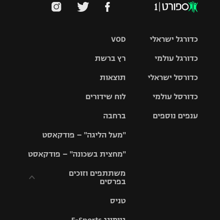
כדורגל ישראלי
VOD
כדורגל עולמי
רץ ברשת
ליגת העל
כדורסל ישראלי
תוצאות
ליגת
ליגה לאומית
האלופות
כדורסל עולמי
לוח שידורים
ליגת ווינר
סל
גביע הטוטו
ענפים נוספים
ברחבה
ליגה
NBA
אירופית
"מעל הליגה" – פודקאסט
ליגה לאומית
ליגיונרים
טניס
יורוליג
ליגה אנגלית
"מחצית בשכונה" – פודקאסט
כדורסל נשים
גביע המדינה
כדוריד
יורוקאפ
ליגה גרמנית
משתתפים וזוכים
בפרסים
מכבי תל
נבחרת
כדורעף
אביב
ישראל
ליגה
טניס
ספרדית
תקנון משתתפים
שחייה
הפועל חולון
מכבי חיפה
וזוכים בפרסים
גיימינג E-Sports