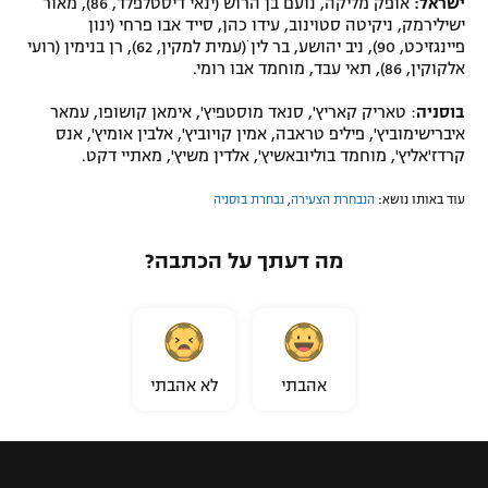
ישראל:
אופק מליקה, נועם בן הרוש (ינאי דיסטלפלד, 86), מאור
ישילירמק, ניקיטה סטוינוב, עידו כהן, סייד אבו פרחי (ינון
פיינגזיכט, 90), ניב יהושע, בר לין ׁ(עמית למקין, 62), רן בנימין (רועי
אלקוקין, 86), תאי עבד, מוחמד אבו רומי.
בוסניה
: טאריק קאריץ', סנאד מוסטפיץ', אימאן קושופו, עמאר
איברישימוביץ', פיליפ טראבה, אמין קויוביץ', אלבין אומיץ', אנס
קרדז'אליץ', מוחמד בוליובאשיץ', אלדין משיץ', מאתיי דקט.
עוד באותו נושא:
הנבחרת הצעירה
,
נבחרת בוסניה
מה דעתך על הכתבה?
אהבתי
לא אהבתי