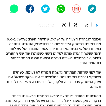
"מחצית בשכונה" – פודקאסט
אופניים
ספורט מוטורי
משתתפים וזוכים בפרסים
א
א
א
א
(גודל טקסט)
כדורמים
תקנון משתתפים וזוכים בפרסים
טניס
אכזבה לנבחרת הצעירה של ישראל, שסיימה הערב (שלישי) ב-0:0
פוטבול אמריקאי NFL
מול בוסניה במשחק ה"בית" שנערך בבודארש, הונגריה, ונותרה
תקנון עבור פעילות אלקטרה
במקום השלישי בבית מוקדמות יורו 2027. החבורה של גיא לוזון
ידעה שניצחון יעלה אותה למקום השני כשנותרו עוד שני מחזורים
גיימינג E-Sports
בייסבול MLB
לסיום, אך במחצית השנייה נעלמה וכמעט ספגה הפסד דרמטי
תקנון עבור פעילות ספורט 1 – "מרלן"
בתוספת הזמן.
ספורט אתגרי ואקסטרים
תנאי שימוש
עוד לפני שריקת הפתיחה נרשמה תקרית לא נעימה, כשחלק
משחקני נבחרת בוסניה נמנעו מלחיצת יד עם שחקני ישראל. עם
אומנויות לחימה
זאת, המשחק עבר בצורה חלקה, מלבד העובדה שלא זכינו לראות
מדיניות פרטיות
שערים.
גיימינג E-Sports
ההזדמנות הטובה ביותר של ישראל במחצית הראשונה הייתה
תקנון פעילות ספורט 1
בדקה ה-28, כשעבד קיבל כדור מבן הרוש על סף הרחבה, הסתובב
ובעט החוצה. מנגד, גם הבוסנים סיכנו את השער, ובדקה ה-56