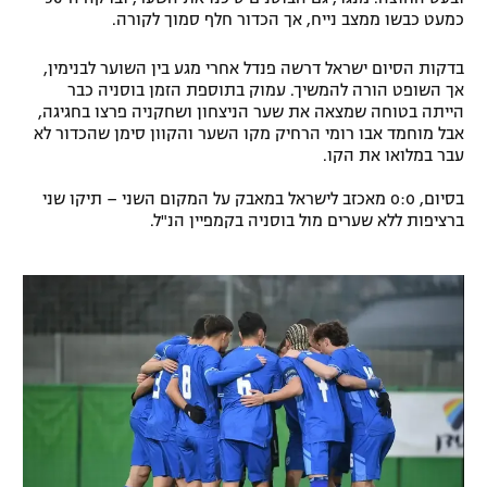
כמעט כבשו ממצב נייח, אך הכדור חלף סמוך לקורה.
רשיון להקרנה פומבית לבית עסק
בדקות הסיום ישראל דרשה פנדל אחרי מגע בין השוער לבנימין,
הצטרפות לחבילת הערוצים
אך השופט הורה להמשיך. עמוק בתוספת הזמן בוסניה כבר
הייתה בטוחה שמצאה את שער הניצחון ושחקניה פרצו בחגיגה,
לוח דרושים – ג'ובנט
אבל מוחמד אבו רומי הרחיק מקו השער והקוון סימן שהכדור לא
עבר במלואו את הקו.
תגיות
בסיום, 0:0 מאכזב לישראל במאבק על המקום השני – תיקו שני
ברציפות ללא שערים מול בוסניה בקמפיין הנ"ל.
המגזין