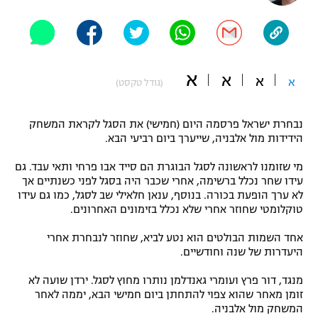
"מחצית בשכונה" – פודקאסט
אופניים
ספורט מוטורי
משתתפים וזוכים בפרסים
א
א
א
א
(גודל טקסט)
כדורמים
תקנון משתתפים וזוכים בפרסים
טניס
נבחרת ישראל פרסמה היום (חמישי) את הסגל לקראת המשחק
פוטבול אמריקאי NFL
הידידות מול אלבניה, שייערך ביום רביעי הבא.
תקנון עבור פעילות אלקטרה
גיימינג E-Sports
בייסבול MLB
מי שזומנו לראשונה לסגל הבוגרת הם סייד אבו פרחי ותאי עבד. גם
תקנון עבור פעילות ספורט 1 – "מרלן"
עידו שחר נכלל ברשימה, אחרי שכבר היה בסגל לפני כשנתיים אך
לא ערך הופעת בכורה. בנוסף, ענאן חלאילי שב לסגל, כמו גם עידו
ספורט אתגרי ואקסטרים
טוקלומטי שחוזר אחרי שלא נכלל בזימונים האחרונים.
תנאי שימוש
אומנויות לחימה
אחד השמות הבולטים הוא נטע לביא, שחוזר לנבחרת אחרי
היעדרות של שנה וחודשיים.
מדיניות פרטיות
גיימינג E-Sports
מנגד, דור פרץ ועומרי גאנדלמן נותרו מחוץ לסגל. ירדן שועה לא
זומן מאחר שהוא צפוי להתחתן ביום חמישי הבא, יממה לאחר
תקנון פעילות ספורט 1
המשחק מול אלבניה.