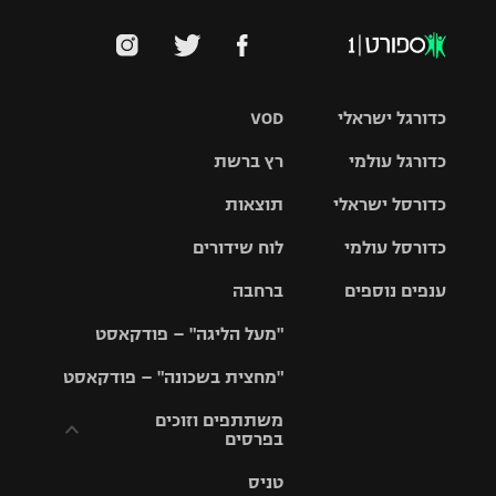
כדורגל ישראלי
VOD
כדורגל עולמי
רץ ברשת
ליגת העל
כדורסל ישראלי
תוצאות
ליגת
ליגה לאומית
האלופות
כדורסל עולמי
לוח שידורים
ליגת ווינר
סל
גביע הטוטו
ענפים נוספים
ברחבה
ליגה
NBA
אירופית
"מעל הליגה" – פודקאסט
ליגה לאומית
ליגיונרים
טניס
יורוליג
ליגה אנגלית
"מחצית בשכונה" – פודקאסט
כדורסל נשים
גביע המדינה
כדוריד
יורוקאפ
ליגה גרמנית
משתתפים וזוכים
בפרסים
מכבי תל
נבחרת
כדורעף
אביב
ישראל
ליגה
טניס
ספרדית