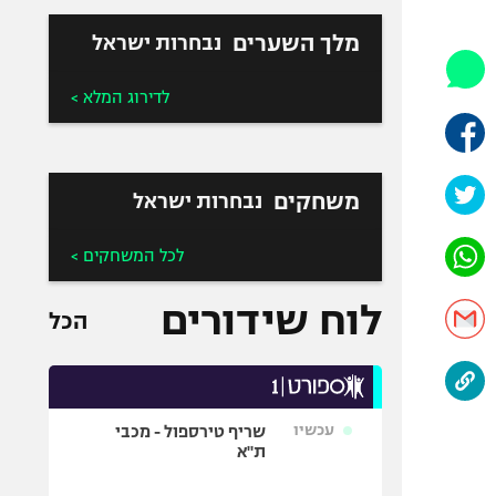
היאבקות WWE
אופניים
מלך השערים
נבחרות ישראל
ספורט מוטורי
לדירוג המלא >
כדורמים
פוטבול אמריקאי NFL
בייסבול MLB
משחקים
נבחרות ישראל
ספורט אתגרי
ואקסטרים
לכל המשחקים >
אומנויות לחימה
גיימינג E-Sports
לוח שידורים
הכל
עכשיו
שריף טירספול - מכבי
ת"א