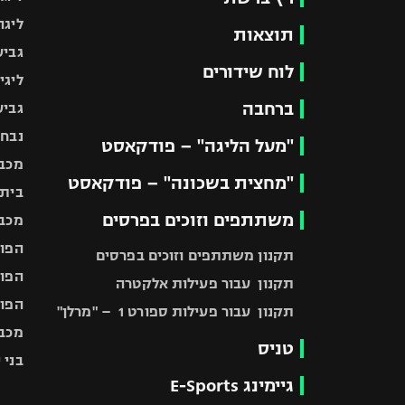
ליגה
תוצאות
גביע
לוח שידורים
ליגי
ברחבה
גביע
נבחר
"מעל הליגה" – פודקאסט
מכבי
"מחצית בשכונה" – פודקאסט
בית"
משתתפים וזוכים בפרסים
מכבי
הפוע
תקנון משתתפים וזוכים בפרסים
הפוע
תקנון עבור פעילות אלקטרה
הפוע
תקנון עבור פעילות ספורט 1 – "מרלן"
מכבי
טניס
בני 
גיימינג E-Sports