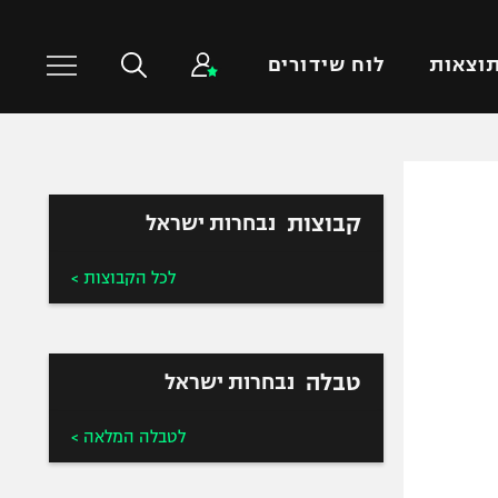
וצאות
לוח שידורים
כדורסל עולמי
ענפים נוספים
קבוצות
נבחרות ישראל
NBA
טניס
יורוליג
כדוריד
לכל הקבוצות >
יורוקאפ
כדורעף
שחייה
ג'ודו
טבלה
נבחרות ישראל
אגרוף
ספורט אולימפי
לטבלה המלאה >
UFC