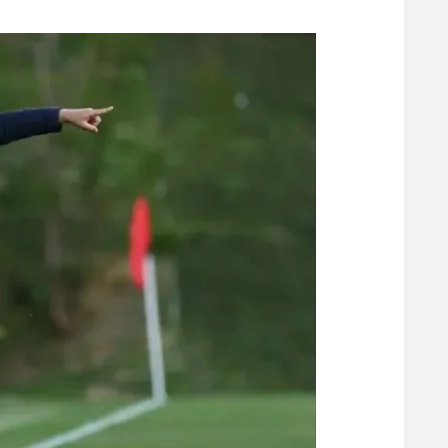
משתתפים וזוכים בפרסים
מכבי ת
הפועל 
תקנון משתתפים וזוכים בפרסים
הפועל 
תקנון עבור פעילות אלקטרה
הפועל 
תקנון עבור פעילות ספורט 1 – "מרלן"
מכבי נ
טניס
בני יהו
גיימינג E-Sports
תנאי שימוש
מדיניות פרטיות
תקנון פעילות ספורט 1
רשיון להקרנה פומבית לבית עסק
הצטרפות לחבילת הערוצים
לוח דרושים – ג'ובנט
תגיות