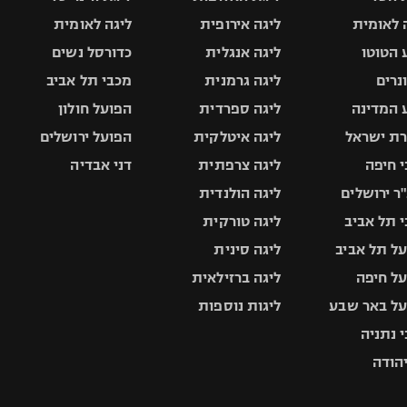
 לאומית
ליגה אירופית
ליגה לאומית
 הטוטו
ליגה אנגלית
כדורסל נשים
ונרים
ליגה גרמנית
מכבי תל אביב
 המדינה
ליגה ספרדית
הפועל חולון
ת ישראל
ליגה איטלקית
הפועל ירושלים
 חיפה
ליגה צרפתית
דני אבדיה
ר ירושלים
ליגה הולנדית
 תל אביב
ליגה טורקית
ל תל אביב
ליגה סינית
ל חיפה
ליגה ברזילאית
ל באר שבע
ליגות נוספות
 נתניה
יהודה