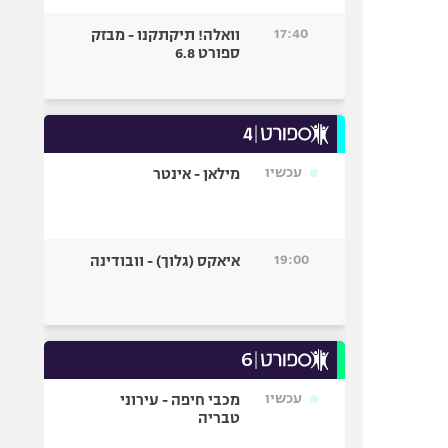
17:40
וואלה! תיקתקנו - מבזק
ספורט 6.8
עכשיו
מילאן - אינטר
19:00
איאקס (גלוך) - וובודינה
עכשיו
מכבי חיפה - עירוני
טבריה