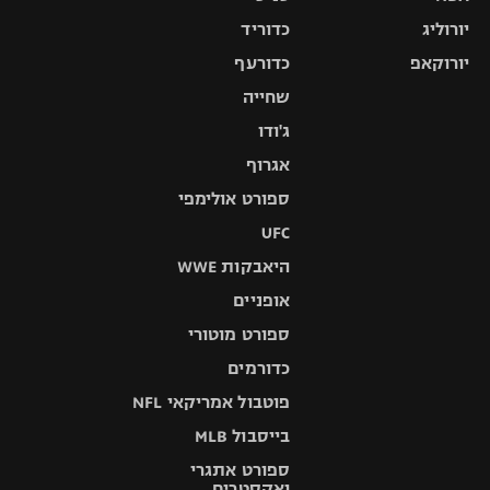
יורוליג
כדוריד
יורוקאפ
כדורעף
שחייה
ג'ודו
אגרוף
ספורט אולימפי
UFC
היאבקות WWE
אופניים
ספורט מוטורי
כדורמים
פוטבול אמריקאי NFL
בייסבול MLB
ספורט אתגרי
ואקסטרים