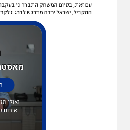
עם זאת, בסיום המשחק התברר כי בעקבות 
המקביל, ישראל ירדה מדרג B לדרג C לקראת קמפיין ליגת האומות 2027.