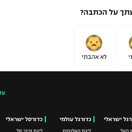
תך על הכתבה?
י
לא אהבתי
עק
רגל ישראלי
כדורגל עולמי
כדורסל ישראלי
 העל
ליגת האלופות
ליגת ווינר סל