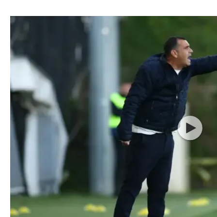
ל אביב
ליגה טורקית
תל אביב
ליגה סינית
חיפה
ליגה ברזילאית
באר שבע
ליגות נוספות
תניה
דה