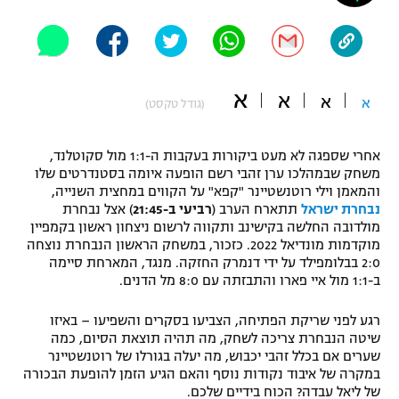
"מחצית בשכונה" – פודקאסט
אופניים
ספורט מוטורי
משתתפים וזוכים בפרסים
א
א
א
א
(גודל טקסט)
כדורמים
תקנון משתתפים וזוכים בפרסים
טניס
אחרי שספגה לא מעט ביקורות בעקבות ה-1:1 מול סקוטלנד,
פוטבול אמריקאי NFL
משחק שבמהלכו ערן זהבי רשם הופעה איומה בסטנדרטים שלו
תקנון עבור פעילות אלקטרה
והמאמן וילי רוטנשטיינר "קפא" על הקווים במחצית השנייה,
גיימינג E-Sports
בייסבול MLB
נבחרת ישראל
תתארח הערב (
רביעי ב-21:45
) אצל נבחרת
תקנון עבור פעילות ספורט 1 – "מרלן"
מולדובה החלשה בקישינב ותקווה לרשום ניצחון ראשון בקמפיין
מוקדמות מונדיאל 2022. כזכור, במשחק הראשון הנבחרת נוצחה
ספורט אתגרי ואקסטרים
2:0 בבלומפילד על ידי דנמרק החזקה. מנגד, המארחת סיימה
תנאי שימוש
ב-1:1 מול איי פארו והתבזתה עם 8:0 מל הדנים.
אומנויות לחימה
רגע לפני שריקת הפתיחה, הצביעו בסקרים והשפיעו – באיזו
מדיניות פרטיות
גיימינג E-Sports
שיטה הנבחרת צריכה לשחק, מה תהיה תוצאת הסיום, כמה
שערים אם בכלל זהבי יכבוש, מה יעלה בגורלו של רוטנשטיינר
במקרה של איבוד נקודות נוסף והאם הגיע הזמן להופעת הבכורה
תקנון פעילות ספורט 1
של ליאל עבדה? הכוח בידיים שלכם.