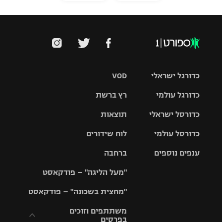
כדורגל ישראלי
VOD
כדורגל עולמי
רץ ברשת
ליגת העל
כדורסל ישראלי
תוצאות
ליגת
ליגה לאומית
האלופות
כדורסל עולמי
לוח שידורים
ליגת ווינר
סל
גביע הטוטו
ענפים נוספים
ברחבה
ליגה
NBA
אירופית
"מעל הליגה" – פודקאסט
ליגה לאומית
ליגיונרים
טניס
יורוליג
ליגה אנגלית
"מחצית בשכונה" – פודקאסט
כדורסל נשים
גביע המדינה
כדוריד
יורוקאפ
ליגה גרמנית
משתתפים וזוכים
בפרסים
מכבי תל
נבחרת