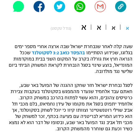
"מחצית בשכונה" – פודקאסט
אופניים
א
א
א
ספורט מוטורי
א
משתתפים וזוכים בפרסים
(גודל טקסט)
כדורמים
שעה קלה לאחר שנבחרת ישראל שבה ארצה אחרי מספר ימים
תקנון משתתפים וזוכים בפרסים
טניס
בגלזגו, שכידוע הסתיימו
בהפסד כואב 3:2 לסקוטלנד
שככל
פוטבול אמריקאי NFL
הנראה חרץ את גורלה בקרב על המקום השני בבית במוקדמות
תקנון עבור פעילות אלקטרה
המונדיאל, בוצע שינוי בסגל הנבחרת לקראת המשחק הביתי ביום
גיימינג E-Sports
שלישי נגד מולדובה.
בייסבול MLB
תקנון עבור פעילות ספורט 1 – "מרלן"
לסגל נבחרת ישראל חזר שחקן ההגנה של הפועל באר שבע,
ספורט אתגרי ואקסטרים
חאתם עבד אלחמיד שנעדר מהמפגש בסקוטלנד בעקבות צבירת
תנאי שימוש
כרטיסים צהובים, והוא עשוי לפתוח בהרכב במשחק הקרוב.
אומנויות לחימה
אלחמיד יתפוס בסגל את מקומו של עידן נחמיאס, בלם מכבי תל
אביב שוילי רוטנשטיינר וצוותו קיוו כי יוכל לשחק בסקוטלנד, אך
מדיניות פרטיות
הוא כידוע המריא לבריטניה עם פציעה בכתף, זכר למשחק של
גיימינג E-Sports
מכבי תל אביב נגד הפועל באר שבע, ובסופו של דבר הוא לא נמצא
כשיר וכעת גם שוחרר מהמשחק הקרוב.
תקנון פעילות ספורט 1