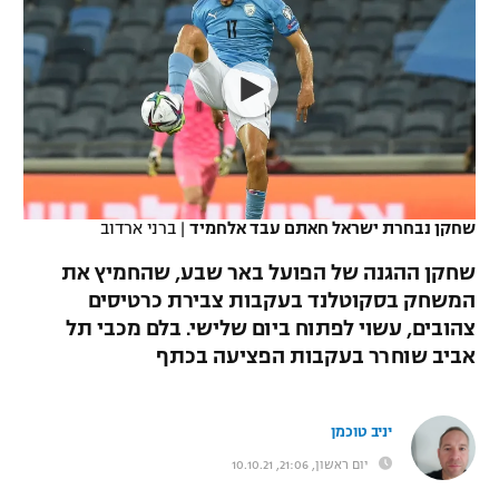
כדורסל נשים
נבחרת ישראל
יורוליג
ליגה ספרדית
טניס
VOD
מכבי תל אביב
מכבי חיפה
יורוקאפ
ליגה איטלקית
כדוריד
הפועל חולון
בית"ר ירושלים
רץ ברשת
ליגה צרפתית
כדורעף
הפועל ירושלים
מכבי תל אביב
ליגה הולנדית
שחייה
תוצאות
שחקן נבחרת ישראל חאתם עבד אלחמיד
|
ברני ארדוב
דני אבדיה
הפועל תל אביב
ליגה טורקית
שחקן ההגנה של הפועל באר שבע, שהחמיץ את
ג'ודו
הפועל חיפה
המשחק בסקוטלנד בעקבות צבירת כרטיסים
לוח שידורים
ליגה סינית
צהובים, עשוי לפתוח ביום שלישי. בלם מכבי תל
אגרוף
הפועל באר שבע
אביב שוחרר בעקבות הפציעה בכתף
ליגה ברזילאית
ברחבה
ספורט אולימפי
מכבי נתניה
ליגות נוספות
יניב טוכמן
UFC
"מעל הליגה" – פודקאסט
בני יהודה
יום ראשון, 21:06, 10.10.21
היאבקות WWE