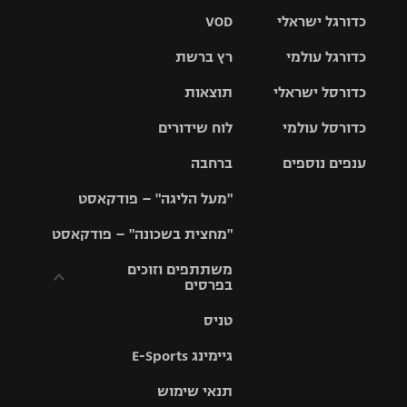
כדורגל ישראלי
VOD
כדורגל עולמי
רץ ברשת
ליגת העל
כדורסל ישראלי
תוצאות
ליגת
ליגה לאומית
האלופות
כדורסל עולמי
לוח שידורים
ליגת ווינר
סל
גביע הטוטו
ענפים נוספים
ברחבה
ליגה
NBA
אירופית
"מעל הליגה" – פודקאסט
ליגה לאומית
ליגיונרים
טניס
יורוליג
ליגה אנגלית
"מחצית בשכונה" – פודקאסט
כדורסל נשים
גביע המדינה
כדוריד
יורוקאפ
ליגה גרמנית
משתתפים וזוכים
בפרסים
מכבי תל
נבחרת
כדורעף
אביב
ישראל
ליגה
טניס
ספרדית
תקנון משתתפים
שחייה
הפועל חולון
מכבי חיפה
וזוכים בפרסים
גיימינג E-Sports
ליגה
איטלקית
ג'ודו
הפועל
בית"ר
תנאי שימוש
תקנון עבור פעילות
ירושלים
ירושלים