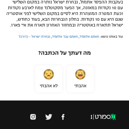
בעקבות ההפסד אתמול, נבחרת ישראל נותרה במקום השלישי
רשיון להקרנה פומבית לבית עסק
עם 10 נקודות במאזנה, אך הפער מסקוטלנד צמח לארבע נקודות
וכעת המטרה המוצהרת היא לסיים במקום השלישי לפני אוסטריה
שגם היא עם 10 נקודות. בחלון הנבחרות הבא, בעוד כחודש,
הצטרפות לחבילת הערוצים
ישראל תתארח באוסטריה ובמחזור האחרון תארח את איי פארו.
לוח דרושים – ג'ובנט
עוד באותו נושא:
חאתם אלחמיד
,
חאתם עבד אלחמיד
,
נבחרת ישראל - כדורגל
תגיות
מה דעתך על הכתבה?
המגזין
אהבתי
לא אהבתי