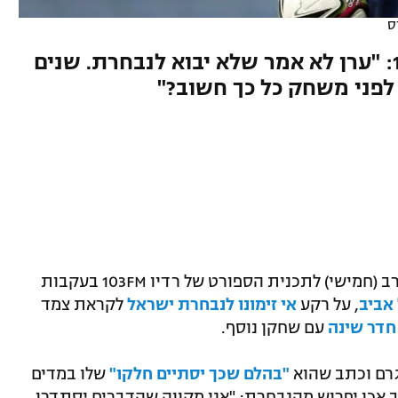
ס
רונן קצב הגיב לפרשה ב-103FM: "ערן לא אמר שלא יבוא לנבחרת. שנים
לפני משחק כל כך חשוב?"
סוכנו של ערן זהבי, רונן קצב, התראיין הערב (חמישי) לתכנית הספורט של רדיו 103FM בעקבות
אביב
, על רקע
אי זימונו לנבחרת ישראל
לקראת צמד
חדר שינה
עם שחקן נוסף.
גרם וכתב שהוא
"בהלם שכך יסתיים חלקו"
שלו במדים
 אכן יפרוש מהנבחרת: "אני מקווה שהדברים יסתדרו