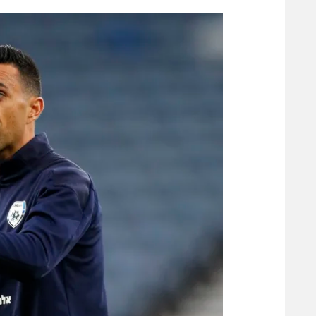
הפועל 
תקנון משתתפים וזוכים בפרסים
הפועל 
תקנון עבור פעילות אלקטרה
הפועל 
תקנון עבור פעילות ספורט 1 – "מרלן"
מכבי נ
טניס
בני יהו
גיימינג E-Sports
תנאי שימוש
מדיניות פרטיות
תקנון פעילות ספורט 1
רשיון להקרנה פומבית לבית עסק
הצטרפות לחבילת הערוצים
לוח דרושים – ג'ובנט
תגיות
המגזין