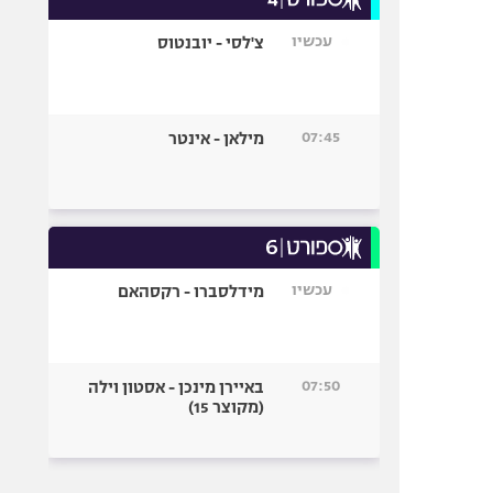
עכשיו
צ'לסי - יובנטוס
07:45
מילאן - אינטר
עכשיו
מידלסברו - רקסהאם
07:50
באיירן מינכן - אסטון וילה
(מקוצר 15)