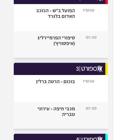
עכשיו
הפועל ב"ש - הכוכב
האדום בלגרד
07:50
סיפורי הפרמיירליג
(איפסוויץ')
עכשיו
בוכום - הרטה ברלין
07:50
מכבי חיפה - עירוני
טבריה