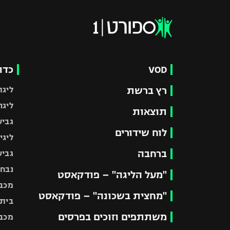
VOD
כדו
רץ ברשת
ליגת
ליגה
תוצאות
גביע
לוח שידורים
ליגי
ברחבה
גביע
נבחר
"מעל הליגה" – פודקאסט
מכבי
"מחצית בשכונה" – פודקאסט
בית"
משתתפים וזוכים בפרסים
מכבי