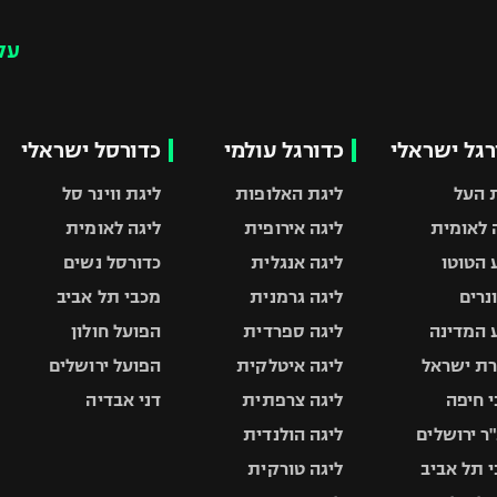
עק
רגל ישראלי
כדורגל עולמי
כדורסל ישראלי
 העל
ליגת האלופות
ליגת ווינר סל
 לאומית
ליגה אירופית
ליגה לאומית
 הטוטו
ליגה אנגלית
כדורסל נשים
ונרים
ליגה גרמנית
מכבי תל אביב
 המדינה
ליגה ספרדית
הפועל חולון
ת ישראל
ליגה איטלקית
הפועל ירושלים
 חיפה
ליגה צרפתית
דני אבדיה
ר ירושלים
ליגה הולנדית
 תל אביב
ליגה טורקית