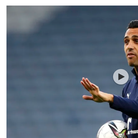
תל אביב
ליגה סינית
חיפה
ליגה ברזילאית
באר שבע
ליגות נוספות
תניה
דה