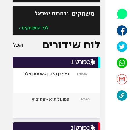
אופניים
משחקים
נבחרות ישראל
ספורט מוטורי
כדורמים
לכל המשחקים >
פוטבול אמריקאי NFL
בייסבול MLB
לוח שידורים
הכל
ספורט אתגרי
ואקסטרים
אומנויות לחימה
גיימינג E-Sports
עכשיו
באיירן מינכן - אסטון וילה
07:45
הפועל ת"א - קטוביץ