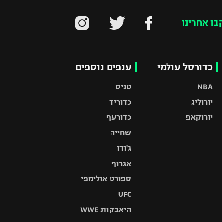
בו אחרינו
כדורסל עולמי
ענפים נוספים
NBA
טניס
יורוליג
כדוריד
יורוקאפ
כדורעף
שחייה
ג'ודו
אגרוף
ספורט אולימפי
UFC
היאבקות WWE