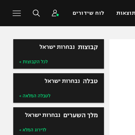
וצאות
לוח שידורים
כדורסל עולמי
ענפים נוספים
קבוצות
נבחרות ישראל
NBA
טניס
לכל הקבוצות >
יורוליג
כדוריד
יורוקאפ
כדורעף
טבלה
נבחרות ישראל
שחייה
ג'ודו
לטבלה המלאה >
אגרוף
ספורט אולימפי
מלך השערים
נבחרות ישראל
UFC
לדירוג המלא >
היאבקות WWE