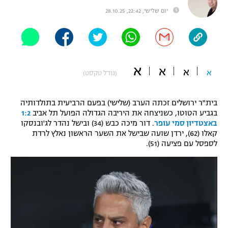
יום שלישי, 22:42, 28.10.25
"מחצית בשכונה" – פודקאסט
אופניים
ספורט מוטורי
משתתפים וזוכים בפרסים
א
א
כדורמים
א
א
(גודל טקסט)
תקנון משתתפים וזוכים בפרסים
טניס
פוטבול אמריקאי NFL
תקנון עבור פעילות אלקטרה
בית"ר ירושלים זכתה הערב (שלישי) בפעם הרביעית בתולדותיה
בגביע הטוטו, כשניצחה את היריבה הגדולה הפועל תל אביב
1:2
גיימינג E-Sports
בייסבול MLB
באצטדיון סמי עופר
. דור מיכה כבש (34) ובישל נהדר לג'ובנסקו
תקנון עבור פעילות ספורט 1 – "מרלן"
קאלו (62), ירדן שועה שבישל את השער הראשון נאלץ לרדת
ספורט אתגרי ואקסטרים
לספסל עם פציעה (51).
תנאי שימוש
אומנויות לחימה
מדיניות פרטיות
גיימינג E-Sports
תקנון פעילות ספורט 1