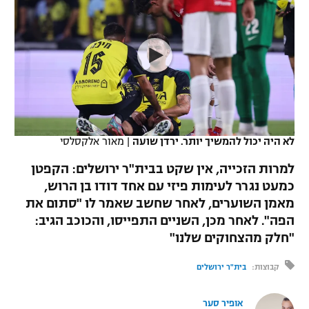
כדורסל נשים
נבחרת ישראל
יורוליג
ליגה ספרדית
טניס
VOD
מכבי תל אביב
מכבי חיפה
יורוקאפ
ליגה איטלקית
כדוריד
הפועל חולון
בית"ר ירושלים
רץ ברשת
ליגה צרפתית
כדורעף
הפועל ירושלים
מכבי תל אביב
ליגה הולנדית
שחייה
תוצאות
לא היה יכול להמשיך יותר. ירדן שועה
|
מאור אלקסלסי
דני אבדיה
הפועל תל אביב
ליגה טורקית
למרות הזכייה, אין שקט בבית"ר ירושלים: הקפטן
ג'ודו
הפועל חיפה
כמעט נגרר לעימות פיזי עם אחד דודו בן הרוש,
לוח שידורים
ליגה סינית
מאמן השוערים, לאחר שחשב שאמר לו "סתום את
אגרוף
הפועל באר שבע
הפה". לאחר מכן, השניים התפייסו, והכוכב הגיב:
ליגה ברזילאית
ברחבה
"חלק מהצחוקים שלנו"
ספורט אולימפי
מכבי נתניה
ליגות נוספות
קבוצות:
בית"ר ירושלים
UFC
"מעל הליגה" – פודקאסט
בני יהודה
אופיר סער
היאבקות WWE