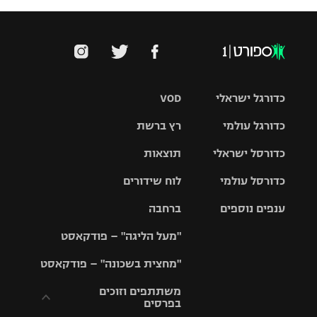
כדורגל ישראלי
VOD
כדורגל עולמי
רץ ברשת
ליגת העל
כדורסל ישראלי
תוצאות
ליגת
ליגה לאומית
האלופות
כדורסל עולמי
לוח שידורים
ליגת ווינר
סל
גביע הטוטו
ענפים נוספים
ברחבה
ליגה
NBA
אירופית
"מעל הליגה" – פודקאסט
ליגה לאומית
ליגיונרים
טניס
יורוליג
ליגה אנגלית
"מחצית בשכונה" – פודקאסט
כדורסל נשים
גביע המדינה
כדוריד
יורוקאפ
ליגה גרמנית
משתתפים וזוכים
בפרסים
מכבי תל
נבחרת
כדורעף