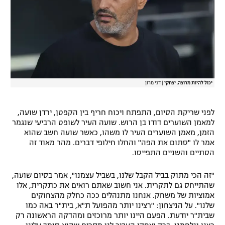
רשיון להקרנה פומבית לבית עסק
הצטרפות לחבילת הערוצים
לוח דרושים – ג'ובנט
יכול להיות מרוצה. יצחקי
|
דני מרון
תגיות
המגזין
לפני שריקת הסיום, התפתח ויכוח חריף בין הקפטן, ירדן שועה,
למאמן השוערים דודו בן הרוש. שועה העיר לשופט הרביעי שנגמר
הזמן, מאמן השוערים העיר לו משהו, כאשר שועה חשב שהוא
אמר לו "סתום את הפה" והחלו חילופי דברים. מהר מאוד זה
הסתיים והשניים התפייסו.
"זה הכי מתוק בביל הקבל שלנו, בשביל עצמנו", אמר בסיום שועה,
שהתייחס גם לתקרית. אני חשוב שאתם רואים את כתקרית, אלו
אמוציות של משחק. אנחנו מתנהלים ככה כחלק מהצחוקים
שלנו". על הניצחון: "רצינו יותר מהפועל ת"א, בית"ר באה כמו
שבית"ר יודעת. הפעם היינו יותר מרוכזים ומהדקה הראשונה רק