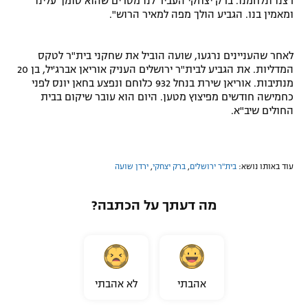
רצנו ונלחמנו. ברק יצחקי העביר לנו מסרים שהוא סומך עלינו
ומאמין בנו. הגביע הולך מפה למאיר הרוש".
לאחר שהעניינים נרגעו, שועה הוביל את שחקני בית"ר לטקס
המדליות. את הגביע לבית"ר ירושלים העניק אוריאן אברג'יל, בן 20
מנתיבות. אוריאן שירת בנחל 932 כלוחם ונפצע בחאן יונס לפני
כחמישה חודשים מפיצוץ מטען. היום הוא עובר שיקום בבית
החולים שיב"א.
עוד באותו נושא:
בית"ר ירושלים
,
ברק יצחקי
,
ירדן שועה
מה דעתך על הכתבה?
אהבתי
לא אהבתי