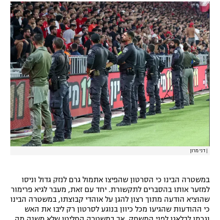
רשיון להקרנה פומבית לבית עסק
הצטרפות לחבילת הערוצים
לוח דרושים – ג'ובנט
תגיות
המגזין
|
דני מרון
במשטרה הבינו כי הסרטון שהפיצו אתמול גרם לנזק גדול וניסו
למזער אותו בהסברים לתקשורת. יחד עם זאת, מעבר לגיא פרימור
שהוציא הודעה מתוך רצון להגן על אוהדי קבוצתו, במשטרה הבינו
כי ההודעות שהגיעו מכל כיוון בנוגע לסרטון רק ליבו את האש
וגרמו לבלאגן לפני המשחק, אך במשטרה החליטו שלא משנה מה