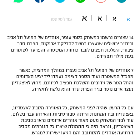
"מחצית בשכונה" – פודקאסט
אופניים
א
א
א
א
(גודל טקסט)
ספורט מוטורי
משתתפים וזוכים בפרסים
14 עצורים נרשמו במשחק בסמי עופר, אוהדים של הפועל תל אביב
כדורמים
ובית"ר ירושלים שנעצרו בחשד להדלקת אבוקות, הפרת סדר
תקנון משתתפים וזוכים בפרסים
ציבורי, השלכת חפצים לעבר כוחות המשטרה והפרעה לשוטרים
טניס
בעת מילוי תפקידם.
פוטבול אמריקאי NFL
תקנון עבור פעילות אלקטרה
7 אוהדים של הפועל תל אביב נעצרו במהלך המחצית, כאשר
גיימינג E-Sports
בייסבול MLB
מפכ"ל המשטרה ועוד מספר קצינים נעמדו ליד יציע האדומים
תקנון עבור פעילות ספורט 1 – "מרלן"
והחל מטר של גידופים והשלכת חפצים לכיוונם. מחוץ לאיצטדיון
ספורט אתגרי ואקסטרים
נעצר אדם נוסף בגיר הפרת סדר והוא נלקח לחקירה.
תנאי שימוש
אומנויות לחימה
עם כל הרעש שהיה לפני המשחק, כל האווירה מסביב לאצטדיון,
מדיניות פרטיות
באצטדיון ובין המחנות הייתה ספורטיביות והאירוע עבר בשלום.
גיימינג E-Sports
עוד לפני המשחק מעט מאוד אוהדים אדומים נראו בסביבת
האיצטדיון, ונראה היה כי ההמולה שיצרו כל הגורמים מסביב
תקנון פעילות ספורט 1
הרתיעה אוהדים להסתובב והם הגיעו ישירות למגרש.