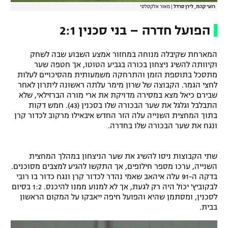
רועי קהת, לירן סרדל
|
מאור אלקסלסי
הפועל חדרה – בני סכנין 2:1
המארחת שקיבלה מנוחה במחזור אמצע השבוע שבה לשחק
וקיוותה להשיג ניצחון בכורה בגביע הטוטו, אך חטפה שער
מתסכל בתוספת הזמן והתרחקה משמעותית מהסיכויים לעלות
לחצי הגמר. הקבוצה של שרון מימר עלתה ראשונה ליתרון לאחר
שבירם כיאל מצא במסירה מדויקת את ארי מורה הברזילאי, שלא
התבלבל וגלגל את שער הבכורה שלו בסכנין (43). חמש דקות
בתוך המחצית השנייה עלה הזר החדש איבאילו מרקוב לכדור קרן
ונגח את שער הבכורה שלו בחדרה.
שתי הקבוצות ניסו להשיג את שער הניצחון במהלך המחצית
השנייה, ערכו מספר חילופים, אך התקשו להגיע למצבים מסוכנים.
בדקה ה-91 עלה איהאב שאמי נהדר לכדור קרן ונגח כדור בו רובי
לבקוביץ' יכול היה רק לגעת, אך לא למנוע ממנו להיכנס. 1:2 בסיום
לסכנין, ומסתמן שהיא והפועל חיפה ייאבקו על המקום הראשון
בבית.