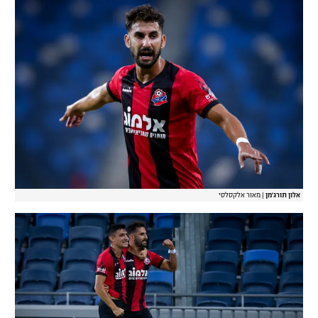
w
a
i
l
n
o
d
g
o
w
.
אלון תורג'מן
|
מאור אלקסלסי