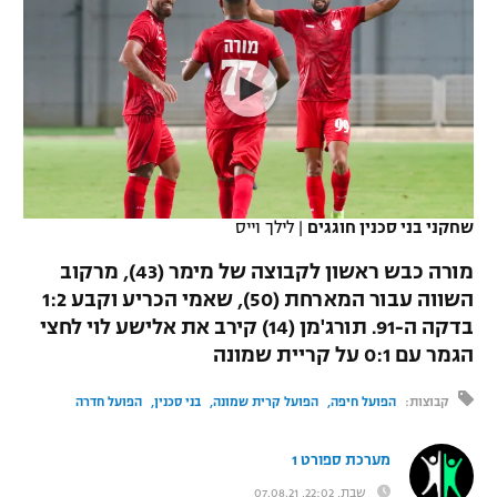
כדורסל נשים
נבחרת ישראל
יורוליג
ליגה ספרדית
טניס
VOD
מכבי תל אביב
מכבי חיפה
יורוקאפ
ליגה איטלקית
כדוריד
הפועל חולון
בית"ר ירושלים
רץ ברשת
ליגה צרפתית
כדורעף
הפועל ירושלים
מכבי תל אביב
ליגה הולנדית
שחייה
תוצאות
שחקני בני סכנין חוגגים
|
לילך וייס
דני אבדיה
הפועל תל אביב
ליגה טורקית
מורה כבש ראשון לקבוצה של מימר (43), מרקוב
ג'ודו
הפועל חיפה
השווה עבור המארחת (50), שאמי הכריע וקבע 1:2
לוח שידורים
ליגה סינית
בדקה ה-91. תורג'מן (14) קירב את אלישע לוי לחצי
אגרוף
הפועל באר שבע
הגמר עם 0:1 על קריית שמונה
ליגה ברזילאית
ברחבה
ספורט אולימפי
מכבי נתניה
קבוצות:
הפועל חיפה
הפועל קרית שמונה
בני סכנין
הפועל חדרה
ליגות נוספות
UFC
"מעל הליגה" – פודקאסט
בני יהודה
מערכת ספורט 1
היאבקות WWE
שבת, 22:02, 07.08.21