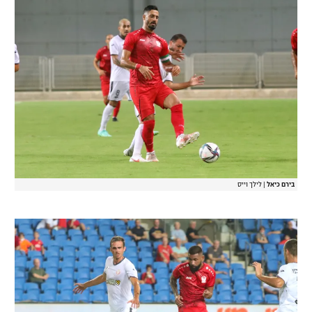
בירם כיאל
|
לילך וייס