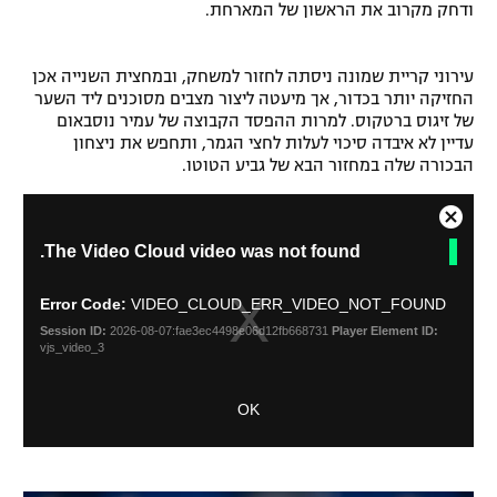
ודחק מקרוב את הראשון של המארחת.
רשיון להקרנה פומבית לבית עסק
עירוני קריית שמונה ניסתה לחזור למשחק, ובמחצית השנייה אכן
הצטרפות לחבילת הערוצים
החזיקה יותר בכדור, אך מיעטה ליצור מצבים מסוכנים ליד השער
של זיגוס ברטקוס. למרות ההפסד הקבוצה של עמיר נוסבאום
לוח דרושים – ג'ובנט
עדיין לא איבדה סיכוי לעלות לחצי הגמר, ותחפש את ניצחון
הבכורה שלה במחזור הבא של גביע הטוטו.
תגיות
C
T
המגזין
The Video Cloud video was not found.
l
h
o
i
s
s
Error Code:
VIDEO_CLOUD_ERR_VIDEO_NOT_FOUND
i
e
Session ID:
2026-08-07:fae3ec4498e06d12fb668731
Player Element ID:
s
M
vjs_video_3
a
o
m
d
OK
o
a
d
l
a
D
l
i