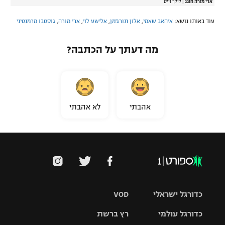
ארי מורה חוגג
|
לילך וייס
עוד באותו נושא:
איהאב שאמי
,
אלון תורג'מן
,
אלישע לוי
,
ארי מורה
,
גוסטבו מרמנטיני
מה דעתך על הכתבה?
אהבתי
לא אהבתי
כדורגל ישראלי
VOD
כדורגל עולמי
רץ ברשת
ליגת העל