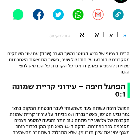
"מחצית בשכונה" – פודקאסט
אופניים
ספורט מוטורי
משתתפים וזוכים בפרסים
א
א
א
א
(גודל טקסט)
כדורמים
תקנון משתתפים וזוכים בפרסים
טניס
הבית הצפוני של גביע הטוטו נמשך הערב (שבת) עם שני משחקים
פוטבול אמריקאי NFL
מסקרנים שהוכרעו על חודו של שער, כאשר התוצאות האחרונות
תקנון עבור פעילות אלקטרה
עשויות להשפיע באופן דרמטי על הקרבות על הכרטיס לחצי
גיימינג E-Sports
בייסבול MLB
הגמר.
תקנון עבור פעילות ספורט 1 – "מרלן"
הפועל חיפה – עירוני קריית שמונה
ספורט אתגרי ואקסטרים
תנאי שימוש
0:1
אומנויות לחימה
הפועל חיפה עשתה צעד משמעותי לעבר הבטחת המקום בחצי
מדיניות פרטיות
גיימינג E-Sports
גמר גביע הטוטו, כאשר גברה 0:1 בביתה על עירוני קריית שמונה.
הקבוצה של אלישע לוי פתחה טוב יותר והגיעה למספר מצבים
מסוכנים כבר בפתיחה. בדקה ה-14 מצא חנן ממן בכדור רוחב
תקנון פעילות ספורט 1
מאגף ימין את אלון תורג'מן, שלא התבלבל השתחרר מהשמירה