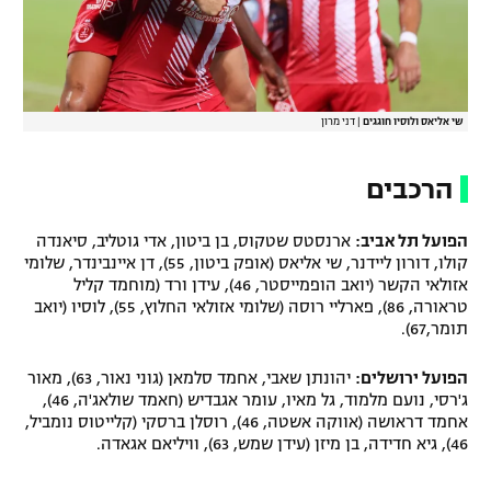
שי אליאס ולוסיו חוגגים
|
דני מרון
הרכבים
הפועל תל אביב:
ארנסטס שטקוס, בן ביטון, אדי גוטליב, סיאנדה
קולו, דורון ליידנר, שי אליאס (אופק ביטון, 55), דן איינבינדר, שלומי
אזולאי הקשר (יואב הופמייסטר, 46), עידן ורד (מוחמד קליל
טראורה, 86), פארליי רוסה (שלומי אזולאי החלוץ, 55), לוסיו (יואב
תומר,67).
הפועל ירושלים:
יהונתן שאבי, אחמד סלמאן (גוני נאור, 63), מאור
ג'רסי, נועם מלמוד, גל מאיו, עומר אגבדיש (חאמד שולאג'ה, 46),
אחמד דראושה (אווקה אשטה, 46), רוסלן ברסקי (קלייטוס נומביל,
46), גיא חדידה, בן מיזן (עידן שמש, 63), וויליאם אגאדה.