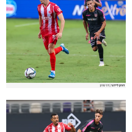
דורון ליידנר
|
דני מרון