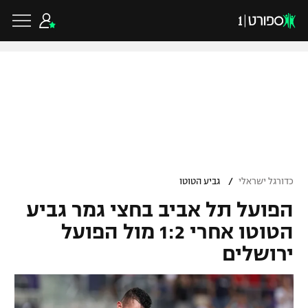
כדורגל ישראלי
ליגת העל
כדורגל עולמי
/
כדורגל ישראלי
גביע הטוטו
ליגה לאומית
הפועל תל אביב בחצי גמר גביע
ליגת האלופות
כדורסל ישראלי
גביע הטוטו
הטוטו אחרי 1:2 מול הפועל
ליגה אירופית
ירושלים
ליגת ווינר סל
ליגיונרים
כדורסל עולמי
ליגה אנגלית
ליגה לאומית
גביע המדינה
NBA
ליגה גרמנית
ענפים נוספים