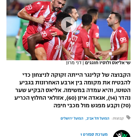
כדורסל נשים
נבחרת ישראל
יורוליג
ליגה ספרדית
טניס
VOD
מכבי תל אביב
מכבי חיפה
יורוקאפ
ליגה איטלקית
כדוריד
הפועל חולון
בית"ר ירושלים
רץ ברשת
ליגה צרפתית
כדורעף
הפועל ירושלים
מכבי תל אביב
ליגה הולנדית
שחייה
תוצאות
שי אליאס ולוסיו חוגגים
|
דני מרון
דני אבדיה
הפועל תל אביב
ליגה טורקית
הקבוצה של קלינגר הייתה זקוקה לניצחון כדי
ג'ודו
הפועל חיפה
להבטיח את מקומה בין ארבע האחרונות בגביע
לוח שידורים
ליגה סינית
הטוטו, והיא עמדה במשימה. אליאס הבקיע שער
אגרוף
הפועל באר שבע
נהדר (14), אגאדה איזן (60), אזולאי החלוץ הכריע
ליגה ברזילאית
ברחבה
(70) וקבע מפגש מול מכבי חיפה
ספורט אולימפי
מכבי נתניה
ליגות נוספות
קבוצות:
הפועל תל אביב
הפועל ירושלים
UFC
"מעל הליגה" – פודקאסט
בני יהודה
מערכת ספורט 1
היאבקות WWE