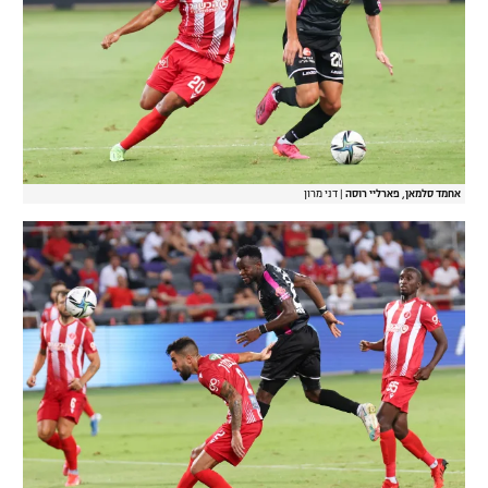
אחמד סלמאן, פארליי רוסה
|
דני מרון