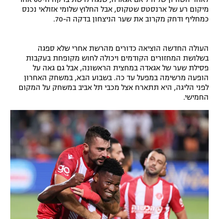
מיקום רע של ארנסטס שטקוס, אבל החלוץ שלומי אזולאי נכנס
רשיון להקרנה פומבית לבית עסק
כמחליף ודחק מקרוב את שער הניצחון בדקה ה-70.
הצטרפות לחבילת הערוצים
העולה החדשה הוציאה כדורים מהרשת אחרי שלא ספגה
בשלושת המחזורים הקודמים ויכולה לחוש מקופחת בעקבות
לוח דרושים – ג'ובנט
פסילת שער של אגאדה במחצית הראשונה, אבל גם גאה על
הופעה מרשימה במפעל עד כה. בשבוע הבא, במשחק האחרון
תגיות
לפני הליגה, היא תתארח אצל מכבי תל אביב במשחק על המקום
החמישי.
המגזין