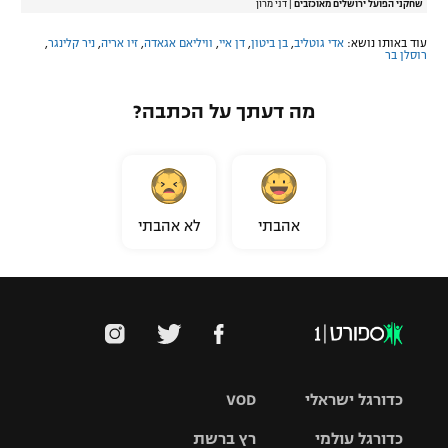
שחקני הפועל ירושלים מאוכזבים
|
דני מרון
עוד באותו נושא:
אדי גוטליב
,
בן ביטון
,
דן איי
,
וויליאם אגאדה
,
זיו אריה
,
ניר קלינגר
,
רוסלן בר
מה דעתך על הכתבה?
אהבתי
לא אהבתי
כדורגל ישראלי
VOD
כדורגל עולמי
רץ ברשת