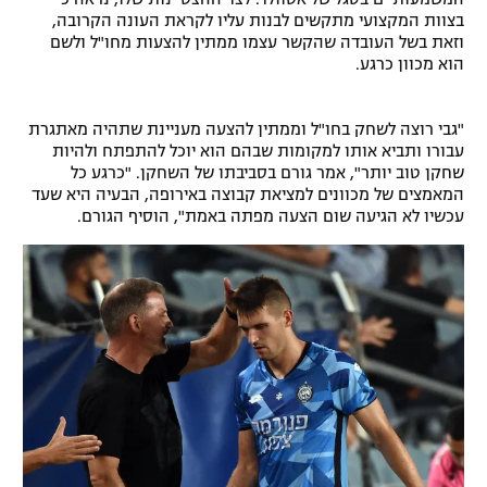
בצוות המקצועי מתקשים לבנות עליו לקראת העונה הקרובה,
רשיון להקרנה פומבית לבית עסק
וזאת בשל העובדה שהקשר עצמו ממתין להצעות מחו"ל ולשם
הוא מכוון כרגע.
הצטרפות לחבילת הערוצים
"גבי רוצה לשחק בחו"ל וממתין להצעה מעניינת שתהיה מאתגרת
לוח דרושים – ג'ובנט
עבורו ותביא אותו למקומות שבהם הוא יוכל להתפתח ולהיות
שחקן טוב יותר", אמר גורם בסביבתו של השחקן. "כרגע כל
תגיות
המאמצים של מכוונים למציאת קבוצה באירופה, הבעיה היא שעד
עכשיו לא הגיעה שום הצעה מפתה באמת", הוסיף הגורם.
המגזין