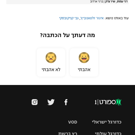
דני עמוס, שיר צדק
|
ברני ארדוב
עוד באותו נושא:
איגור זלטאנוביץ'
,
גבי קניקובסקי
מה דעתך על הכתבה?
אהבתי
לא אהבתי
כדורגל ישראלי
VOD
כדורגל עולמי
רץ ברשת