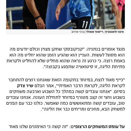
איגור זלאטנוביץ', ריימונד אטוולד
|
ברני ארדוב
מנגד אומרים בנתניה: "קניקובסקי שחקן מצוין וכולם יודעים מה
הוא מסוגל לעשות. העניין הוא שהגיע הזמן שהוא יחליט מה הוא
באמת רוצה. כי כרגע זה נראה שהוא מחליט שלא להחליט ולקראת
פתיחת הליגה, זו סיטואציה שתפגע בקבוצה".
"כייף מאוד לנצח, במיוחד בתקופה הזאת שאנחנו רוצים להתחבר
לקראת הליגה, לקראת הדבר האמיתי", אמר הבלם
שיר צדק
בסיום. "אנחנו עובדים קשה במהלך כל השבוע וארבעה משחקים
בשבוע וחצי זה קצב מטורף במיוחד לתחילת העונה. אנחנו עובדים
טוב, עובדים קשה ומתאוששים כמה שאפשר. כולנו כבר עם הפנים
למשחק הבא, מחכים ומריחים כבר את הליגה".
על עומס המשחקים הרצופי
ם: "זה קשה כי האימונים שלנו מאוד