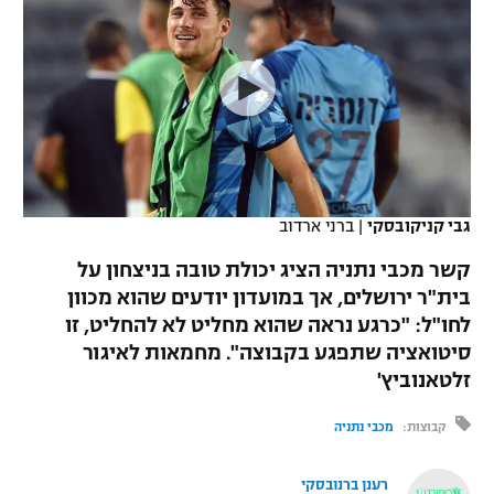
כדורסל נשים
נבחרת ישראל
יורוליג
ליגה ספרדית
טניס
VOD
מכבי תל אביב
מכבי חיפה
יורוקאפ
ליגה איטלקית
כדוריד
הפועל חולון
בית"ר ירושלים
רץ ברשת
ליגה צרפתית
כדורעף
הפועל ירושלים
מכבי תל אביב
ליגה הולנדית
שחייה
תוצאות
גבי קניקובסקי
|
ברני ארדוב
דני אבדיה
הפועל תל אביב
ליגה טורקית
קשר מכבי נתניה הציג יכולת טובה בניצחון על
ג'ודו
הפועל חיפה
בית"ר ירושלים, אך במועדון יודעים שהוא מכוון
לוח שידורים
ליגה סינית
לחו"ל: "כרגע נראה שהוא מחליט לא להחליט, זו
אגרוף
הפועל באר שבע
סיטואציה שתפגע בקבוצה". מחמאות לאיגור
ליגה ברזילאית
ברחבה
זלטאנוביץ'
ספורט אולימפי
מכבי נתניה
ליגות נוספות
קבוצות:
מכבי נתניה
UFC
"מעל הליגה" – פודקאסט
בני יהודה
רענן ברנובסקי
היאבקות WWE