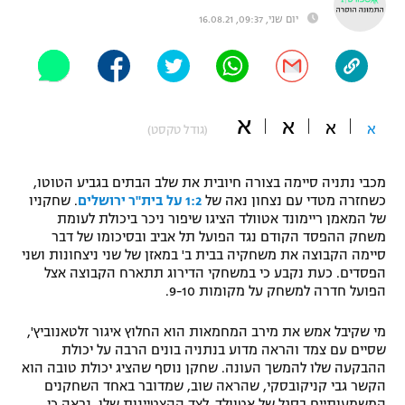
יום שני, 09:37, 16.08.21
"מחצית בשכונה" – פודקאסט
אופניים
ספורט מוטורי
משתתפים וזוכים בפרסים
א
א
כדורמים
א
א
(גודל טקסט)
תקנון משתתפים וזוכים בפרסים
טניס
פוטבול אמריקאי NFL
תקנון עבור פעילות אלקטרה
מכבי נתניה סיימה בצורה חיובית את שלב הבתים בגביע הטוטו,
כשחזרה מטדי עם נצחון נאה של
1:2 על בית"ר ירושלים
. שחקניו
גיימינג E-Sports
בייסבול MLB
של המאמן ריימונד אטוולד הציגו שיפור ניכר ביכולת לעומת
תקנון עבור פעילות ספורט 1 – "מרלן"
משחק ההפסד הקודם נגד הפועל תל אביב ובסיכומו של דבר
ספורט אתגרי ואקסטרים
סיימה הקבוצה את משחקיה בבית ב' במאזן של שני ניצחונות ושני
תנאי שימוש
הפסדים. כעת נקבע כי במשחקי הדירוג תתארח הקבוצה אצל
הפועל חדרה למשחק על מקומות 9-10.
אומנויות לחימה
מדיניות פרטיות
מי שקיבל אמש את מירב המחמאות הוא החלוץ איגור זלטאנוביץ',
גיימינג E-Sports
שסיים עם צמד והראה מדוע בנתניה בונים הרבה על יכולת
ההבקעה שלו להמשך העונה. שחקן נוסף שהציג יכולת טובה הוא
תקנון פעילות ספורט 1
הקשר גבי קניקובסקי, שהראה שוב, שמדובר באחד השחקנים
המשמעותיים בסגל של אטוולד. לצד ההצטיינות שלו, נראה כי