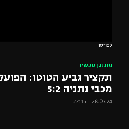
הפועל 
תקנון משתתפים וזוכים בפרסים
הפועל 
תקנון עבור פעילות אלקטרה
הפועל 
תקנון עבור פעילות ספורט 1 – "מרלן"
מכבי נ
טניס
בני יהו
ספורט1
גיימינג E-Sports
תנאי שימוש
מתנגן עכשיו
מדיניות פרטיות
תקציר גביע הטוטו: הפועל
תקנון פעילות ספורט 1
מכבי נתניה 5:2
רשיון להקרנה פומבית לבית עסק
28.07.24 22:15
הצטרפות לחבילת הערוצים
לוח דרושים – ג'ובנט
תגיות
המגזין