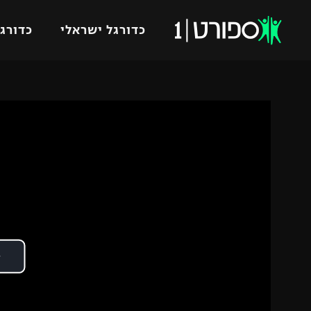
כדורגל ישראלי
כדורגל
VOD
כדורג
רץ ברשת
ליגת ה
ליגה ל
תוצאות
גביע הט
לוח שידורים
ליגיונר
ברחבה
גביע ה
נבחרת 
"מעל הליגה" – פודקאסט
מכבי ח
"מחצית בשכונה" – פודקאסט
בית"ר י
משתתפים וזוכים בפרסים
מכבי ת