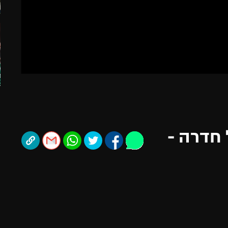
תל אביב
ליגה סינית
חיפה
ליגה ברזילאית
באר שבע
ליגות נוספות
תניה
דה
 חדרה -