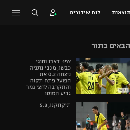
וצאות
לוח שידורים
כדורסל עולמי
ענפים נוספים
באים בתור
NBA
טניס
צפו: דאבו וחוגי
יורוליג
כדוריד
כבשו, מכבי נתניה
יורוקאפ
כדורעף
ניצחה 0:2 את
הפועל פתח תקוה
שחייה
והתקרבה לחצי גמר
ג'ודו
02:36
גביע הטוטו
אגרוף
תיקתקנו, 5.8
ספורט אולימפי
UFC
היאבקות WWE