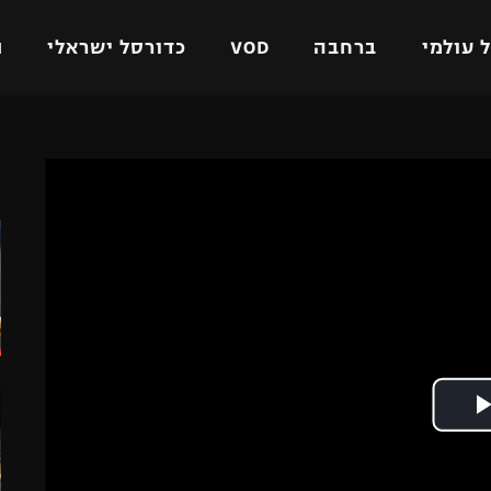
 עולמי
ברחבה
VOD
כדורסל ישראלי
ת
ל ישראלי
כדורגל עולמי
כדורסל ישראלי
ה
על
ליגת האלופות
ליגת ווינר סל
אומית
ליגה אירופית
ליגה לאומית
וטו
ליגה אנגלית
כדורסל נשים
ים
ליגה גרמנית
מכבי תל אביב
מדינה
ליגה ספרדית
הפועל חולון
ישראל
ליגה איטלקית
הפועל ירושלים
יפה
ליגה צרפתית
דני אבדיה
רושלים
ליגה הולנדית
ל אביב
ליגה טורקית