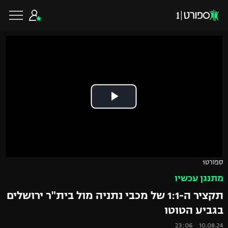
כדורגל ישראלי
ליגת העל
כדורגל עולמי
ליגה לאומית
ליגת האלופות
כדורסל ישראלי
ספורט1
גביע הטוטו
מתנגן עכשיו
ליגה אירופית
ליגת ווינר סל
ליגיונרים
כדורסל עולמי
תקציר ה-1:1 של מכבי נתניה מול בית"ר ירושלים
ליגה אנגלית
בגביע הטוטו
ליגה לאומית
גביע המדינה
NBA
10.08.24 23:06
ליגה גרמנית
ענפים נוספים