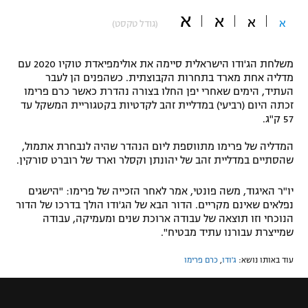
א
"מחצית בשכונה" – פודקאסט
א
א
א
(גודל טקסט)
אופניים
ספורט מוטורי
משתתפים וזוכים בפרסים
משלחת הג'ודו הישראלית סיימה את אולימפיאדת טוקיו 2020 עם
מדליה אחת מארד בתחרות הקבוצתית. כשהפנים הן לעבר
העתיד, הימים שאחרי יפן החלו בצורה נהדרת כאשר כרם פרימו
כדורמים
תקנון משתתפים וזוכים בפרסים
זכתה היום (רביעי) במדליית זהב לקדטיות בקטגוריית המשקל עד
טניס
57 ק"ג.
פוטבול אמריקאי NFL
תקנון עבור פעילות אלקטרה
המדליה של פרימו מתווספת ליום הנהדר שהיה לנבחרת אתמול,
גיימינג E-Sports
בייסבול MLB
שהסתיים במדליית זהב של יהונתן וקסלר וארד של רוברט סורקין.
תקנון עבור פעילות ספורט 1 – "מרלן"
יו"ר האיגוד, משה פונטי, אמר לאחר הזכייה של פרימו: "הישגים
ספורט אתגרי ואקסטרים
תנאי שימוש
נפלאים שאינם מקריים. הדור הבא של הג'ודו הולך בדרכו של הדור
הנוכחי וזו תוצאה של עבודה ארוכת שנים ומעמיקה, עבודה
אומנויות לחימה
שמייצרת עבורנו עתיד מבטיח".
מדיניות פרטיות
גיימינג E-Sports
עוד באותו נושא:
ג'ודו
,
כרם פרימו
תקנון פעילות ספורט 1