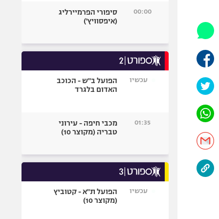
היאבקות WWE
00:00
סיפורי הפרמיירליג
אופניים
(איפסוויץ')
ספורט מוטורי
כדורמים
פוטבול אמריקאי NFL
בייסבול MLB
עכשיו
הפועל ב"ש - הכוכב
האדום בלגרד
ספורט אתגרי
ואקסטרים
אומנויות לחימה
01:35
מכבי חיפה - עירוני
גיימינג E-Sports
טבריה (מקוצר 10)
עכשיו
הפועל ת"א - קטוביץ
(מקוצר 10)