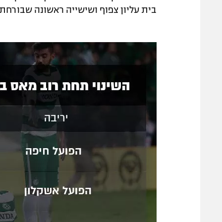
בית עליון צפוף ושישייה ראשונה שבורחת 