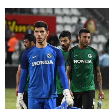
ל אביב
ליגה טורקית
תל אביב
ליגה סינית
חיפה
ליגה ברזילאית
באר שבע
ליגות נוספות
תניה
דה