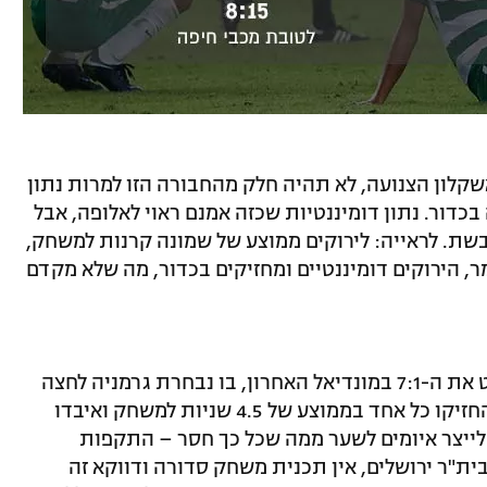
שקלון הצנועה, לא תהיה חלק מהחבורה הזו למרות נתון
 של 66 אחוזי אחזקה בכדור. נתון דומיננטיות שכזה אמנם ראוי לאלופה, אבל
בשת. לראייה: לירוקים ממוצע של שמונה קרנות למשחק,
, הירוקים דומיננטיים ומחזיקים בכדור, מה שלא מקדם
הנעת הכדור האיטית הזו מזכירה ולו במעט את ה-7:1 במונדיאל האחרון, בו נבחרת גרמניה לחצה
את ברזיל, שהניעה כדור, השחקנים שלה החזיקו כל אחד בממוצע של 4.5 שניות למשחק ואיבדו
לייצר איומים לשער ממה שכל כך חסר – התקפות
ת"ר ירושלים, אין תכנית משחק סדורה ודווקא זה