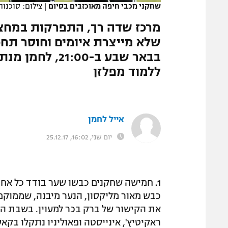
שחקני מכבי חיפה מאוכזבים בסיום
|
צילום: סוכנות 
המגזין
מרכז שדה רך, התפרקות במחצי
שלא מייצרת איומים וחוסר תח
בבאר שבע ב-:00
ללמוד מפלזן
אייל לחמן
יום שני, 16:02, 25.12.17
1.
חמישה שחקנים כבשו שער בודד כל אחד
כבש מאור מליקסון, הנער מיבנה, שממוקם ה
את הקישור של ברק בכר למעוין. בשבת הא
ראקיטיץ', אינייסטה ופאוליניו נתקלו בקאס