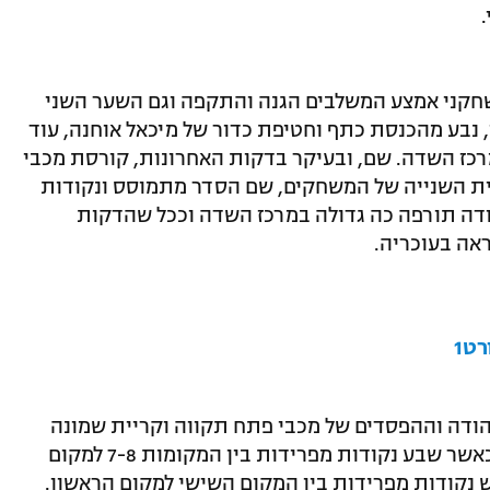
.
 שחקני אמצע המשלבים הגנה והתקפה וגם השער השני
ן, נבע מהכנסת כתף וחטיפת כדור של מיכאל אוחנה, עוד
רכז השדה. שם, ובעיקר בדקות האחרונות, קורסת מכבי
רים, 12 מתוכם במחצית השנייה של המשחקים, שם הסדר מתמוסס ונקודות
ודה תורפה כה גדולה במרכז השדה וככל שהדקות
אה בעוכריה.
ט1
יהודה וההפסדים של מכבי פתח תקווה וקריית שמונה
חילקו את הליגה באופן ברור לשני בתים: כאשר שבע נקודות מפרידות בין המקומות 7-8 למקום
ש נקודות מפרידות בין המקום השישי למקום הראשון.