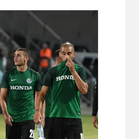
משתתפים וזוכים בפרסים
מכבי ת
הפועל 
תקנון משתתפים וזוכים בפרסים
הפועל 
תקנון עבור פעילות אלקטרה
הפועל 
תקנון עבור פעילות ספורט 1 – "מרלן"
מכבי נ
טניס
בני יהו
גיימינג E-Sports
תנאי שימוש
מדיניות פרטיות
תקנון פעילות ספורט 1
רשיון להקרנה פומבית לבית עסק
הצטרפות לחבילת הערוצים
לוח דרושים – ג'ובנט
תגיות