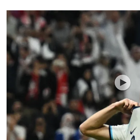
ל אביב
ליגה טורקית
תל אביב
ליגה סינית
חיפה
ליגה ברזילאית
באר שבע
ליגות נוספות
תניה
דה