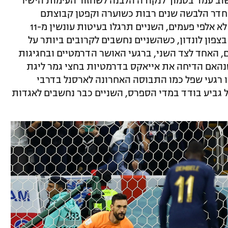
שוב עמד בסמוך לנקודה הלבנה לשחזור העימות הישיר
 חדר הלבשה שנים רבות כשוערה וקפטן קבוצתם
המשותפת, טוטנהאם הוטספר. מאות, אם לא אלפי פעמים, השניים תרגלו בעיטות עונשין מ-11
ון לונדון, כשהשניים נחשבים לקרובים ביותר על
, האחד לצד השני, ברגעי האושר הדרמטיים ובחגיגות
האם הדיחה את אייאקס בדרמטיות בחצי גמר ליגת
ו רגעי שפל כמו התבוסה האחרונה לארסנל בדרבי
 גביע בודד במדי הספרס, השניים כבר נחשבים לאגדות