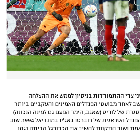
ירים משני צדי ההתמודדות בניסיון לממש את ההצלחה
ב לאחד מבועטי הפנדלים האמינים והעקביים ביותר
גרת של לוריס (שאגב, הימר הפעם גם לפינה הנכונה)
בשחזור כושל שהעלה נשכחות מהחמצת הפנדל הטראגית של רוברטו באג'יו במונדיאל 1994. שוב
אמת ושוב התקוות להשיב את הכדורגל הביתה נגוזו