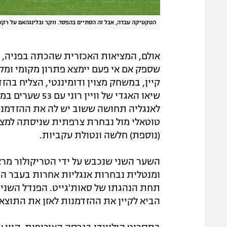
הטקטיקה עבדה, אבל זה הסתיים בהפסד. ווקר ובלינגהאם על רקע
אולם, המציאות האכזרית שהכתה בפניה, 
שספק אם אי פעם יימצא פתרון מקומי ומקצ
קיין, במשחק מצוין ודומיננטי, הצליח בה
שיאו האגדי של ו
לאנגליה תחושה ששוב יש לה את ההזדמנו
טוטאלי מול נבחרת צרפתית שניסתה למצוא
(נוספת) חלשה ונטולת עקביות.
השער השני שנכבש על ידי הטריקולור מראש
ומנטלית נבחרות אנגליות אחרות בעבר הר
הביא לקיין את ההזדמנות לאזן את התוצאה,