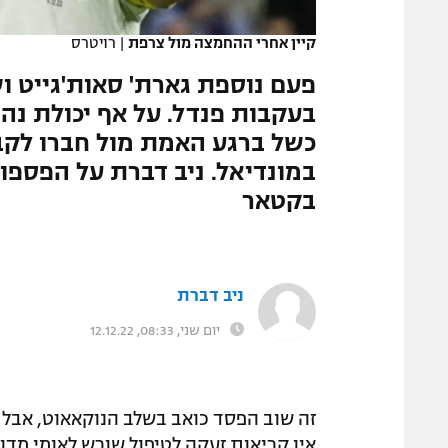
המגזין
קיין אחרי ההחמצה מול צרפת
|
רויטרס
פעם נוספת גארת' סאות'גייט וש
בעקבות פנדל. על אף יכולת נהד
כשל ברגע האמת מול חברו לקב
במונדיאל. ניב דברת על הפספ
בקטאר
ניב דברת
יום שני, 08:33, 12.12.22
זה שוב הפסד כואב בשלב הנוקאאוט, אבל
אין קריאות זעקה לטיפול שורש לאומי מד