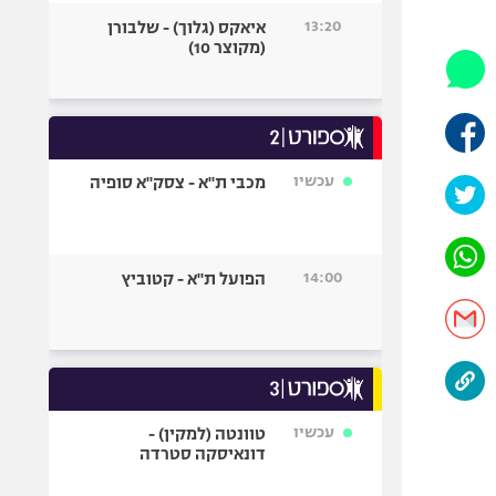
היאבקות WWE
13:20
איאקס (גלוך) - שלבורן
אופניים
(מקוצר 10)
ספורט מוטורי
כדורמים
פוטבול אמריקאי NFL
בייסבול MLB
עכשיו
מכבי ת"א - צסק"א סופיה
ספורט אתגרי
ואקסטרים
אומנויות לחימה
14:00
הפועל ת"א - קטוביץ
גיימינג E-Sports
עכשיו
טוונטה (למקין) -
דונאיסקה סטרדה