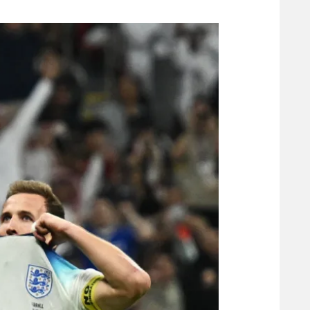
משתתפים וזוכים בפרסים
מכבי ת
הפועל 
תקנון משתתפים וזוכים בפרסים
הפועל 
תקנון עבור פעילות אלקטרה
הפועל 
תקנון עבור פעילות ספורט 1 – "מרלן"
מכבי נ
טניס
בני יהו
גיימינג E-Sports
תנאי שימוש
מדיניות פרטיות
תקנון פעילות ספורט 1
רשיון להקרנה פומבית לבית עסק
הצטרפות לחבילת הערוצים
לוח דרושים – ג'ובנט
תגיות