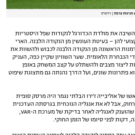
 חגיגות צרפת
|
רויטרס
השיבה את מולדת הכדורגל לנקודות שפל היסטריות
ועי להן – בעיטת העונשין מן הנקודה הלבנה. הארי
זדמנות הראשונה מן הנקודה הלבנה לכבוש ולהשוות את
ויין רוני עם 53 שערים במדי הנבחרת הלאומית. שער השוויון שקיין כפה, העניק
ת ליצור מצבים ולהשתלט על קצב המשחק באופן
 פתרונות שונים, ועל הדרך נהנתה גם מתצוגת שיפוט
ו של אוליבייה ז'ירו הבלתי נגמר היה מרסק סופית
חוק, אבל לא את אנגליה הנוכחית בגרסתה העדכנית
תחת הנהגתו של סאות'גייט. הפנדל השני שהוענק לאנגליה לאחר בדיקת של מערכת ה-VAR,
 דקות לפני סיומו של הזמן החוקי.