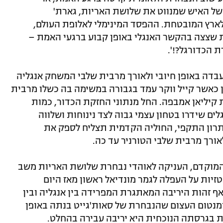
 של האיש שמנווט את שלושת האריות, גארת'
לארץ המובטחת. ההפסד המינימלי לאלופת העולם,
 שצצה בהקשר האנגלי באופן קבוע ברגעי האמת –
 הכדורגל?!'.
דה באופן חיובי ולאורך מרבית שלבי המשחק אנגליה
 כאשר קייל ווקר עמד בגבורה במשימה בה כשלו מרבית
 קיליאן אמבפה. החל מנתוני החזקת הכדור, כמות
ם שידרו בטחון עצמי גבוה לצד נינוחות ושלווה
רון התקפי, החוליה הקדמית תצליח לספק את
ורך מרבית שלבי הטורניר עד כה.
המוקדם, העניקה לאוהדי נבחרת שלושת האריות משב
זיות על העפלה לגמר מונדיאל ראשון מאז היום
י על אדמת הממלכה ב-1966. על אף זהות היריבה המאתגרת המפרידה בין אנגליה ובין
נטום העצום שהנבחרת של סאות'גייט בנתה באופן
ת בגרסתה הנוכחית היא יריבה עבירה בהחלט.