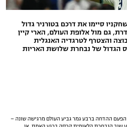
חקניו סיימו את דרכם בטורניר גדול
רת, גם מול אלופת העולם, הארי קיין
וצה והצטרף לטרגדיה האנגלית
וס הגדול של נבחרת שלושת האריות
 הפעם ההדחה ברבע גמר גביע העולם מרגישה שונה –
וע שוב הנבחרת הלאומית קרסה ברגע האמת, או