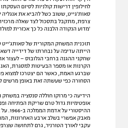
לחילופין דרישות קולניות לסיום העסקתו
סאות'גייט, ששוב כשל להביא את אנגליה 
צרפת, מתקבל בתסכול לצד שאלה מרכזית
'מדוע הנקודה הלבנה כל כך אכזרית למולדת
תוכנית המשחק המקורית של סאותג'ייט עב
הייתה עדיפה על נבחרתו של דידייה דשאן
שחקני ההגנה ברחבי הגלובוס – לעצור את
הקרנות או מספר הבעיטות למסגרת, האנגלי
שברגע האמת, כאשר הם יצטרכו למצוא פת
הסחורה כפי שעשתה זאת באופן מרשים לא
הידיעה כי מרוקו חוללה סנסציה במשחק 
אופטימיות גדול טרם שריקת הפתיחה ופנט
ההיסטור
מאבק אפשרי בשלב ארבע האחרונות, המומ
עקבי לאורך הטורניר, גרם לתחושה שצרפ