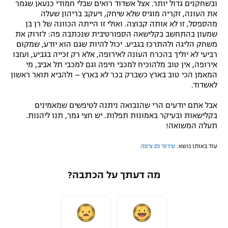
ובשחקנים גדול יותר. אצל אשדוד רואים שבלי חמודי כנעאן שגמר
את העונה, זקריה מוגיס שלא שיחק, ויעקב בריהון שעלה
מהספסל, זו לא אותה קבוצה. ואולי זו הייתה הכוונה של רן בן
שמעון בהתחשב בקלישאה הספורטיבית שנכתבה פה: לזרוק את
משחק הליגה ולהתרכז בגביע. יכול להיות שגם הוא יודע, שמקום
רביעי לא יוליך בהכרח העונה לאירופה, אלא רק זכייה בגביע, ועזבו
אירופה, אין טוב מלהוכיח למכבי חיפה וגם למכבי תל אביב, מי
המאמן הכי טוב בארץ כשברק בכר לא בארץ – ולהביא תואר ראשון
לאשדוד.
אבל אתם יודעים הרי שהנבואה ניתנה לטיפשים שמאמינים
בקלישאות ובעיקר באמונות תפלות. יש חצי גמר, תנו ליהנות.
תעלה המשואה!
עוד באותו נושא:
עירוני נס ציונה
מה דעתך על הכתבה?