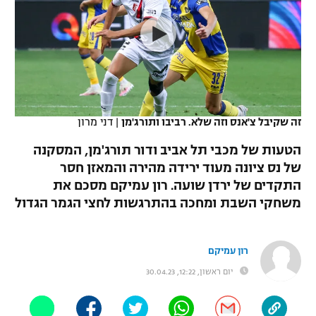
כדורסל נשים
נבחרת ישראל
יורוליג
ליגה ספרדית
טניס
VOD
מכבי תל אביב
מכבי חיפה
יורוקאפ
ליגה איטלקית
כדוריד
הפועל חולון
בית"ר ירושלים
רץ ברשת
ליגה צרפתית
כדורעף
הפועל ירושלים
מכבי תל אביב
זה שקיבל צ'אנס וזה שלא. רביבו ותורג'מן
|
דני מרון
ליגה הולנדית
שחייה
תוצאות
דני אבדיה
הטעות של מכבי תל אביב ודור תורג'מן, המסקנה
הפועל תל אביב
של נס ציונה מעוד ירידה מהירה והמאזן חסר
ליגה טורקית
ג'ודו
התקדים של ירדן שועה. רון עמיקם מסכם את
הפועל חיפה
לוח שידורים
ליגה סינית
משחקי השבת ומחכה בהתרגשות לחצי הגמר הגדול
אגרוף
הפועל באר שבע
ליגה ברזילאית
ברחבה
ספורט אולימפי
רון עמיקם
מכבי נתניה
ליגות נוספות
יום ראשון, 12:22, 30.04.23
UFC
"מעל הליגה" – פודקאסט
בני יהודה
היאבקות WWE