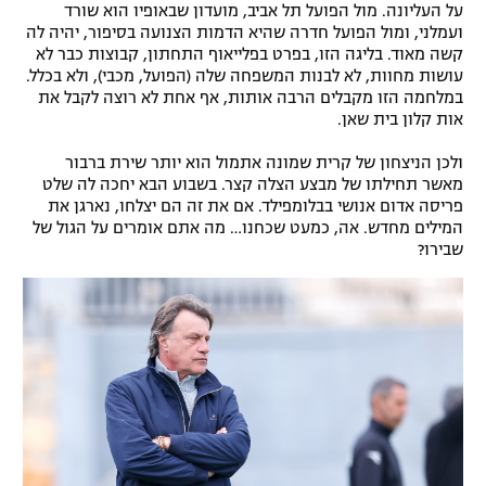
על העליונה. מול הפועל תל אביב, מועדון שבאופיו הוא שורד
רשיון להקרנה פומבית לבית עסק
ועמלני, ומול הפועל חדרה שהיא הדמות הצנועה בסיפור, יהיה לה
קשה מאוד. בליגה הזו, בפרט בפלייאוף התחתון, קבוצות כבר לא
עושות מחוות, לא לבנות המשפחה שלה (הפועל, מכבי), ולא בכלל.
הצטרפות לחבילת הערוצים
במלחמה הזו מקבלים הרבה אותות, אף אחת לא רוצה לקבל את
אות קלון בית שאן.
לוח דרושים – ג'ובנט
ולכן הניצחון של קרית שמונה אתמול הוא יותר שירת ברבור
תגיות
מאשר תחילתו של מבצע הצלה קצר. בשבוע הבא יחכה לה שלט
פריסה אדום אנושי בבלומפילד. אם את זה הם יצלחו, נארגן את
המילים מחדש. אה, כמעט שכחנו… מה אתם אומרים על הגול של
המגזין
שבירו?