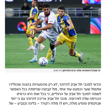
זה שקיבל צ'אנס וזה שלא. רביבו ותורג'מן
|
דני מרון
וכדאי למכבי תל אביב להיזהר, לא רק מהטעויות בהגנה שהולידו
אתמול שער וכמעט עוד אחד, מול קבוצה שניסתה ככל האפשר
לשמור למכבי תל אביב על הרגליים, כי בכל זאת היא כרטיס
הכניסה שלה לאירופה. מכבי תל אביב צריכה להיזהר גם כי יוסי
אבוקסיס מופיע מולה, ויש לו מולה רקורד – בליגה ובגביע – של