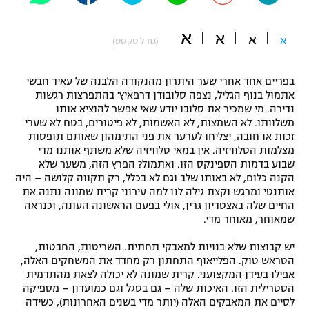
"מחצית בשכונה" – פודקאסט
אופניים
א
א
א
א
(גודל טקסט)
ספורט מוטורי
משתתפים וזוכים בפרסים
בפריים אחד אחרי שער היתרון מהנקודה הלבנה של עאיד חבשי
כדורמים
אתמול בנוף הגליל, נצפה סלובודן דרפאיץ' בהתפרצות רגשות
תקנון משתתפים וזוכים בפרסים
נדירה. מי שמכיר את סלובו יודע שאי אפשר להוציא אותו
טניס
משלוותו. לא השמצות, לא האשמות, לא פיטורים, בטח לא שערי
פוטבול אמריקאי NFL
זכות או חובה, יצליחו לערער את פני התימהון שאותם תופסות
תקנון עבור פעילות אלקטרה
מצלמות הטלוויזיה. אין במאי טלוויזיה שלא משתף אותנו מדי
גיימינג E-Sports
בייסבול MLB
שבוע בדמות הספינקס הזו. ואתמול? הפרץ הזה, משער שלא
תקנון עבור פעילות ספורט 1 – "מרלן"
הקנה כלום, לא באותו שלב וגם לא בכלל, רק תקווה קלושה – היה
אותנטי ומרגש וקצת גילה לנו למה עירוני קרית שמונה נתנה את
ספורט אתגרי ואקסטרים
תנאי שימוש
החיים שלה באצטדיון גרין, אולי בפעם הראשונה העונה, וכנראה
שמאוחר, מאוחר מדי.
אומנויות לחימה
יש קבוצות שלא בנויות למאבקי תחתית. השריטות, החבטות,
מדיניות פרטיות
גיימינג E-Sports
הטראש טוק. הפלייאוף התחתון רק מחדד את המשחקים האלה,
אפילו בעידן המקצועני. קרית שמונה לא יכולה לצאת מהתדמית
הסטרילית הזו. האיכות שלה – גם בסגל וגם כמועדון – מספיקה
תקנון פעילות ספורט 1
לסיים את המאבקים האלה (יותר מדי בשנים האחרונות), כשידה