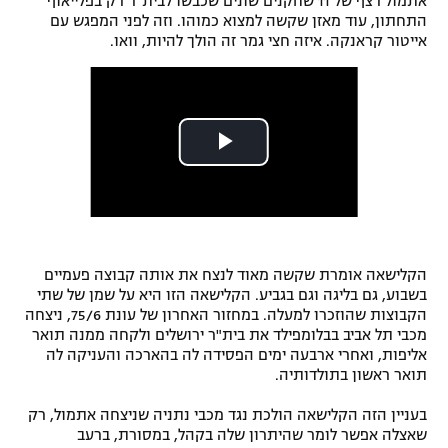
אתמול רצף של 11 שחקנים שונים שכבשו לבית"ר רק בפלייאוף
התחתון, עוד מאזן שקשה למצוא כמוהו. וזה לפני המפגש עם
אייטור קראנקה. איזה חצי גמר זה הולך להיות, וואו.
הקלישאה אומרת שקשה מאוד לנצח את אותה קבוצה פעמיים
בשבוע, גם בליגה וגם בגביע. הקלישאה הזו היא על שמן של שתי
הקבוצות שהוזכרו למעלה. במחזור האחרון של עונת 75/6, ניצחה
מכבי תל אביב בבלומפילד את בית"ר ירושלים ולקחה ממנה תואר
אליפות, ואחרי ארבעה ימים הפסידה לה בהארכה והעניקה לה
תואר ראשון בתולדותיה.
בעניין הזה הקלישאה הולכת נגד מכבי נתניה שניצחה אתמול, רק
שאצלה אפשר לומר שהיתרון שלה בקהל, במסורת, ברעב