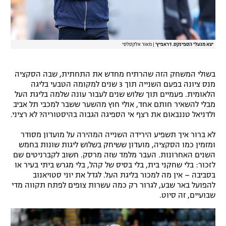
יצא מנעלי הספינקס. דראפיץ'
|
מאור אלקסלסי
בשולי המשחק הזה שהרתיח מחדש את התחתית, שבה הסקציה
מנס ציונה בפעם השנייה תוך 3 שנים למקומה הטבעי בליגה
הלאומית. פעמיים תוך שלוש שנים לעבור עונה שלמה בליגת העל
מבלי להשאיר חותם אחד, אולי חוץ מהשער ששבר למכבי תל אביב
ולדניאל טננבאום את רצף אי הספיגה הגבוה בהיסטוריה? לא רציני.
לא ברור איך תשפיע הירידה השנייה המהירה על מועדון מסודר
ומזמין כמו הסקציה, מועדון ששיחק בשלוש ליגות שונות בחמש
השנים האחרונות. העבר מלמד שזה מרסק. חשוב לקברניטים שם
לזכור: בלי שחקני בית, בלי בסיס של קהל, בלי מגרש ביתי בעיר או
בסביבה – אין מה למכור בליגת העל. לגדל את יוני סטויאנוב
להפועל באר שבע, לגרור רק כמה עשרות צופים לפתח תקווה מדי
שבועיים, זה סיוט.