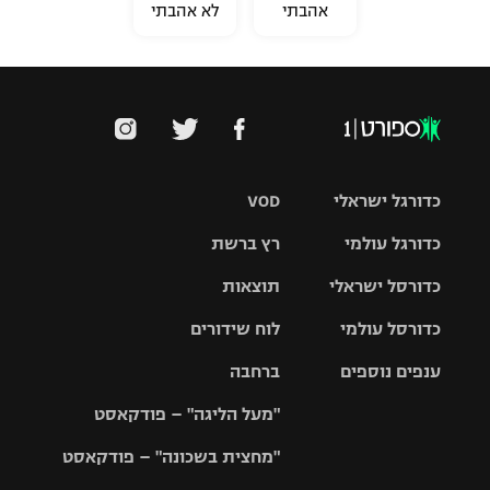
אהבתי
לא אהבתי
כדורגל ישראלי
VOD
כדורגל עולמי
רץ ברשת
ליגת העל
כדורסל ישראלי
תוצאות
ליגת
ליגה לאומית
האלופות
כדורסל עולמי
לוח שידורים
ליגת ווינר
סל
גביע הטוטו
ענפים נוספים
ברחבה
ליגה
NBA
אירופית
"מעל הליגה" – פודקאסט
ליגה לאומית
ליגיונרים
טניס
יורוליג
ליגה אנגלית
"מחצית בשכונה" – פודקאסט
כדורסל נשים
גביע המדינה
כדוריד