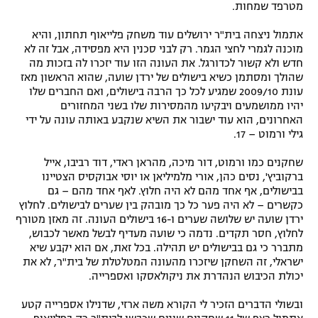
מטרפד שמחות.
אתמול ניצחה בית"ר ירושלים עוד משחק פלייאוף תחתון, והיא
מוכנה לגמרי לחצי הגמר. רק לבני סכנין היא מפסידה, אבל זה לא
חדש ולא קשור לכדורגל. את העונה הזו עוד יזכרו לה בזכות מה
שהולך ומסתמן כשיא בישולים של ירדן שועה, שהוא הראשון מאז
עונת 2009/10 שמגיע לכל כך הרבה בישולים, ואם החברים שלו
יהיו ממושמעים ויבקיעו מהמסירות שלו בשני המחזורים
האחרונים, הוא עוד ישבור את השיא שנקבע באותה עונה על ידי
גילי ורמוט – 17.
שחקנים כמו ורמוט, דור מיכה, מהראן ראדי, דוד רביבו, אייל
ברקוביץ', נסים כהן, אורי מלמיליאן או יוסי אבוקסיס הצטיינו
בבישולים, אף אחד מהם לא היה חלוץ. לאף אחד מהם – גם
כקשרים – לא היה פער כל כך מובהק בין שערים לבישולים. לחלוץ
ירדן שועה יש שלושה שערים ו-16 בישולים העונה. זה מאזן מטורף
לחלוץ, חסר תקדים. נדמה כי שועה מעדיף לבשל מאשר לכבוש,
מתברר כי גם בבישולים יש תהילה. בכל זאת, אם הוא יקבע שיא
ישראלי, זה השחקן שיזכרו מהעונה המטלטלת של בית"ר, לא את
יכולת הכיבוש הנהדרת את ניקולאסקו ואספרייה.
ובשולי הדברים הזכיר לי הקורא משה ארזי, שדנילו אספרייה קטע