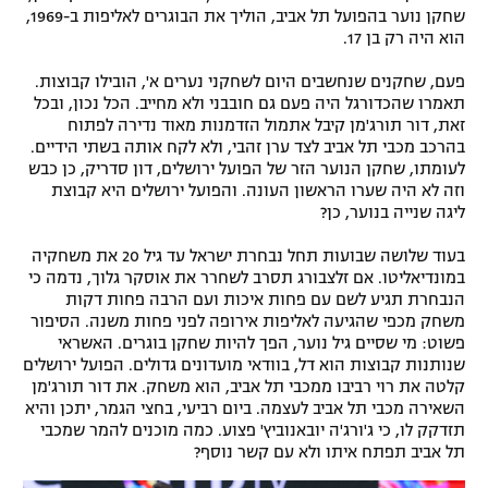
שחקן נוער בהפועל תל אביב, הוליך את הבוגרים לאליפות ב-1969,
הוא היה רק בן 17.
פעם, שחקנים שנחשבים היום לשחקני נערים א', הובילו קבוצות.
תאמרו שהכדורגל היה פעם גם חובבני ולא מחייב. הכל נכון, ובכל
זאת, דור תורג'מן קיבל אתמול הזדמנות מאוד נדירה לפתוח
בהרכב מכבי תל אביב לצד ערן זהבי, ולא לקח אותה בשתי הידיים.
לעומתו, שחקן הנוער הזר של הפועל ירושלים, דון סדריק, כן כבש
וזה לא היה שערו הראשון העונה. והפועל ירושלים היא קבוצת
ליגה שנייה בנוער, כן?
בעוד שלושה שבועות תחל נבחרת ישראל עד גיל 20 את משחקיה
במונדיאליטו. אם זלצבורג תסרב לשחרר את אוסקר גלוך, נדמה כי
הנבחרת תגיע לשם עם פחות איכות ועם הרבה פחות דקות
משחק מכפי שהגיעה לאליפות אירופה לפני פחות משנה. הסיפור
פשוט: מי שסיים גיל נוער, הפך להיות שחקן בוגרים. האשראי
שנותנות קבוצות הוא דל, בוודאי מועדונים גדולים. הפועל ירושלים
קלטה את רוי רביבו ממכבי תל אביב, הוא משחק. את דור תורג'מן
השאירה מכבי תל אביב לעצמה. ביום רביעי, בחצי הגמר, יתכן והיא
תזדקק לו, כי ג'ורג'ה יובאנוביץ' פצוע. כמה מוכנים להמר שמכבי
תל אביב תפתח איתו ולא עם קשר נוסף?