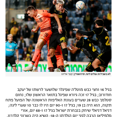
לא בשביל זה עולים ליגה. סירושטיין
|
קובי אליהו
בגיל 16 וחצי כבש מוטל'ה שפיגלר שלושער לרשתו של יעקב
חודורוב; בגיל 17 זכה גיורא שפיגל בתואר הראשון שלו; נחום
סטלמך כבש 28 שערים בעונת האליפות הראשונה של הפועל פתח
תקוה, הוא היה בן 19; בגיל 17 ו-90 יום היו לו כבר 10 שערי ליגה;
דניאל דניאלי שיחק בנבחרת ישראל בגיל 17 ו-68 יום, אורי
מלמיליאן הרבה לפני יום הולדתו ה-18; השיא היה כשרוני קלדרון,