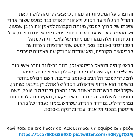
זהו פרס על המשכיות והתמדה, כי א.א.ק לרנקה לוקחת את
המודל הקטלוני עד הסוף, ולא זונחת אותו כבר כמעט עשור. אחרי
עזיבתו של קרויף למכבי, מינתה הקבוצה למאמן את רן בן שמעון,
ואז המשיכה עם שוער העבר היווני דימיטריוס אלפתרופולוס, אבל
הנסיונות האלה נגמרו עם מינויו של צ'אבי רוקה למנהל
הספורטיבי ב-2014. מאז, למעט שתי קדנציות קצרות של
קפריסאים מקומיים, היא עובדת אך ורק עם מאמנים ספרדים.
הראשון היה תומאס כריסטיאנסן, בוגר ברצלונה וחבר אישי טוב
של צ'אבי רוקה ושל ג'ורדי קרויף – לכן הוא אף היה מועמד
להצטרף למכבי תל אביב ב-2018. בדיעבד, השם הבולט ביותר
ברשימה הוא אנדוני איראולה, הסמל של אתלטיק בילבאו כשחקן,
שקיבל את המשרה הראשונה שלו כמאמן בלרנקה ב-2018, משם
התפתח להצלחה מסחררת בראיו וייקאנו, והקיץ מונה לבורנמות
בפרמייר-ליג. גם דויד קאנדה, ששימש בזמנו כעוזרו של פאקו
אייסטרן במכבי תל אביב, עבד בלרנקה ב-2020.
Xavi Roca quiere hacer del AEK Larnaca un equipo campeón
https://t.co/6KbsiSn9X0
pic.twitter.com/hONyg7QdAj