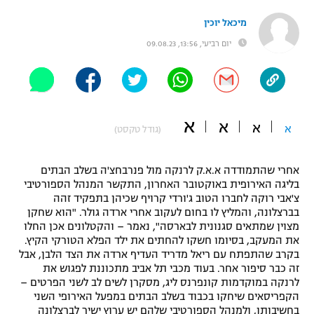
"מחצית בשכונה" – פודקאסט
מיכאל יוכין
אופניים
יום רביעי, 13:56, 09.08.23
ספורט מוטורי
משתתפים וזוכים בפרסים
כדורמים
תקנון משתתפים וזוכים בפרסים
טניס
א
א
א
א
פוטבול אמריקאי NFL
(גודל טקסט)
תקנון עבור פעילות אלקטרה
גיימינג E-Sports
בייסבול MLB
אחרי שהתמודדה א.א.ק לרנקה מול פנרבחצ'ה בשלב הבתים
תקנון עבור פעילות ספורט 1 – "מרלן"
בליגה האירופית באוקטובר האחרון, התקשר המנהל הספורטיבי
ספורט אתגרי ואקסטרים
צ'אבי רוקה לחברו הטוב ג'ורדי קרויף שכיהן בתפקיד זהה
תנאי שימוש
בברצלונה, והמליץ לו בחום לעקוב אחרי ארדה גולר. "הוא שחקן
מצוין שמתאים סגנונית לבארסה", נאמר – והקטלונים אכן החלו
אומנויות לחימה
את המעקב, בסיומו חשקו להחתים את ילד הפלא הטורקי הקיץ.
בקרב שהתפתח עם ריאל מדריד העדיף ארדה את הצד הלבן, אבל
מדיניות פרטיות
גיימינג E-Sports
זה כבר סיפור אחר. בעוד מכבי תל אביב מתכוננת לפגוש את
לרנקה במוקדמות קונפרנס ליג, מסקרן לשים לב לשני הפרטים –
הקפריסאים שיחקו בכבוד בשלב הבתים במפעל האירופי השני
תקנון פעילות ספורט 1
בחשיבותו, ולמנהל הספורטיבי שלהם יש ערוץ ישיר לברצלונה