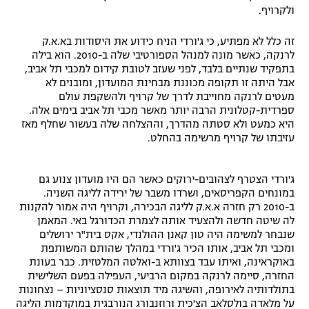
ולקרויף.
רשיון להקרנה פומבית לבית עסק
זה כלל לא מפתיע, כי ג'ורדי הניח כידוע את היסודות בא.א.ק
הצטרפות לחבילת הערוצים
לרנקה, כאשר מונה למנהל הספורטיבי שלה ב-2010. הוא בילה
בתפקיד שנתיים בלבד, לפני שעזב לטובת קידום למכבי תל אביב,
אבל היתה זו תקופה מכוננת מבחינת המועדון, ומובנים לא
לוח דרושים – ג'ובנט
מעטים לרנקה מחוייבת לדרך של קרויף ולהשקפת עולם
ספרדית-קטלונית הרבה יותר מאשר מכבי תל אביב בימים אלה.
תגיות
היא כמעט ולא סטתה מהדרך, וההצלחה שלה בעשור שחלף מאז
עזיבתו של קרויף מרשימה בהחלט.
המגזין
ג'ורדי הצטרף לצהובים-ירוקים כאשר הם היו מועדון צנוע גם
במונחים הקפריסאים, ושרדו משבר של ירידה לליגה השניה.
ב-2010 רק חזרה א.א.ק לליגה הבכירה, וקרויף היה אמור להקנות
לה שיטה חדשה ולהצעיד אותה לצמרת הכדורגל באי. המאמן
שנבחר למשימה היה טון קאנן ההולנדי, אקס בית"ר ירושלים
ומכבי תל אביב, אותו הכיר ג'ורדי במהלך שהותם המשותפת
באוקראינה, ואיתו עבד בצוותא ב-ואלטה המלטזית. כבר בעונת
החזרה, סיימה לרנקה במקום הרביעי, העפילה בפעם השלישית
בתולדותיה לאירופה, והשיגה מיד תוצאות סנסציוניות – נצחונות
על מלאדה בולסלאב הצ'כית ורוזנבורג הנורבגית במוקדמות הליגה