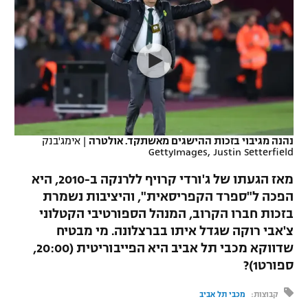
כדורסל נשים
נבחרת ישראל
יורוליג
ליגה ספרדית
טניס
VOD
מכבי תל אביב
מכבי חיפה
יורוקאפ
ליגה איטלקית
כדוריד
הפועל חולון
בית"ר ירושלים
רץ ברשת
ליגה צרפתית
כדורעף
הפועל ירושלים
מכבי תל אביב
ליגה הולנדית
שחייה
תוצאות
נהנה מגיבוי בזכות ההישגים מאשתקד. אולטרה
|
אימג'בנק
דני אבדיה
הפועל תל אביב
GettyImages, Justin Setterfield
ליגה טורקית
ג'ודו
מאז הגעתו של ג'ורדי קרויף ללרנקה ב-2010, היא
הפועל חיפה
לוח שידורים
הפכה ל"ספרד הקפריסאית", והיציבות נשמרת
ליגה סינית
אגרוף
בזכות חברו הקרוב, המנהל הספורטיבי הקטלוני
הפועל באר שבע
ליגה ברזילאית
צ'אבי רוקה שגדל איתו בברצלונה. מי מבטיח
ברחבה
ספורט אולימפי
שדווקא מכבי תל אביב היא הפייבוריטית (20:00,
מכבי נתניה
ליגות נוספות
ספורט1)?
UFC
"מעל הליגה" – פודקאסט
בני יהודה
קבוצות:
מכבי תל אביב
היאבקות WWE