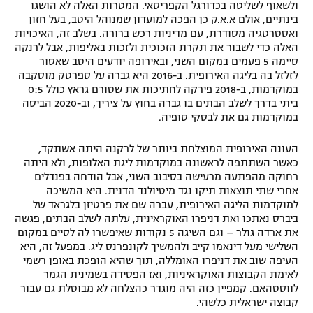
ולשאוף לשליטה בכדורגל הקפריסאי. המטרות האלה לא הושגו
בינתיים, אולם א.א.ק כן הפכה למועדון שמנוהל היטב, בעל חזון
ואסטרטגיה מסודרת, עם מדיניות רכש ברורה. בשלב זה, האיכויות
האלה כדי לשבור את תקרת הזכוכית ולזכות באליפות, אבל לרנקה
סיימה 5 פעמים במקום השני, ובאירופה יודעים היטב שאסור
לזלזל בה בליגה האירופית. ב-2016 היא גברה על ספרטק מוסקבה
במוקדמות, ב-2018 פירקה לחתיכות את שטורם גראץ כולל 0:5
ביתי בדרך לשלב הבתים בו גברה בחוץ על ציריך, וב-2020 הביסה
במוקדמות גם את לבסקי סופיה.
העונה האירופית המוצלחת ביותר של לרקנה היתה אשתקד,
כאשר השתתפה לראשונה במוקדמות ליגת האלופות, ולא היתה
רחוקה מהפתעה מרעישה בסיבוב השני, אבל הודחה בפנדלים
אחרי שתי תוצאות תיקו נגד מיטיולנד הדנית. היא המשיכה
למוקדמות הליגה האירופית, עברה שם את פרטיזן בלגראד של
ביברס נאתכו ואת דניפרו האוקראינית, עלתה לשלב הבתים, פגשה
את ארדה גולר – וגם השיגה 5 נקודות שאיפשרו לה לסיים במקום
השלישי מעל דינאמו קייב ולהמשיך לקונפרנס ליג. במפעל זה, היא
העיפה שוב את דניפרו האומללה, תוך שהיא הופכת באופן רשמי
לאימת הקבוצות האוקראיניות, ואז הפסידה בשמינית הגמר
לווסטהאם. קמפיין כזה היה מוגדר כהצלחה לא מבוטלת גם עבור
קבוצה ישראלית כלשהי.