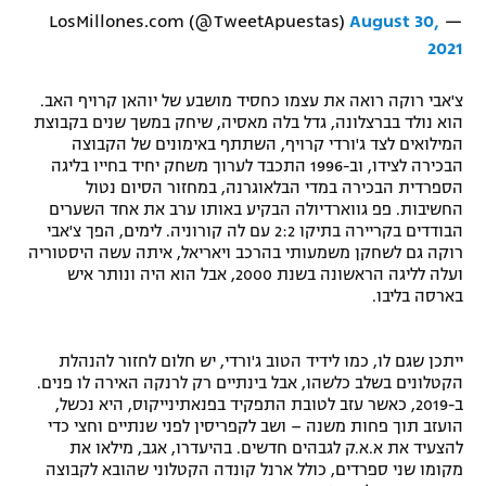
August 30,
— LosMillones.com (@TweetApuestas)
2021
צ'אבי רוקה רואה את עצמו כחסיד מושבע של יוהאן קרויף האב.
הוא נולד בברצלונה, גדל בלה מאסיה, שיחק במשך שנים בקבוצת
המילואים לצד ג'ורדי קרויף, השתתף באימונים של הקבוצה
הבכירה לצידו, וב-1996 התכבד לערוך משחק יחיד בחייו בליגה
הספרדית הבכירה במדי הבלאוגרנה, במחזור הסיום נטול
החשיבות. פפ גווארדיולה הבקיע באותו ערב את אחד השערים
הבודדים בקריירה בתיקו 2:2 עם לה קורוניה. לימים, הפך צ'אבי
רוקה גם לשחקן משמעותי בהרכב ויאריאל, איתה עשה היסטוריה
ועלה לליגה הראשונה בשנת 2000, אבל הוא היה ונותר איש
בארסה בליבו.
ייתכן שגם לו, כמו לידיד הטוב ג'ורדי, יש חלום לחזור להנהלת
הקטלונים בשלב כלשהו, אבל בינתיים רק לרנקה האירה לו פנים.
ב-2019, כאשר עזב לטובת התפקיד בפנאתינייקוס, היא נכשל,
הועזב תוך פחות משנה – ושב לקפריסין לפני שנתיים וחצי כדי
להצעיד את א.א.ק לגבהים חדשים. בהיעדרו, אגב, מילאו את
מקומו שני ספרדים, כולל ארנל קונדה הקטלוני שהובא לקבוצה