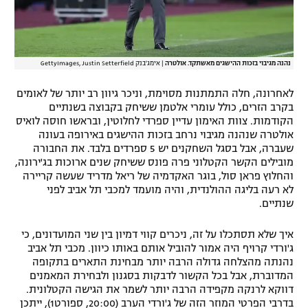
נהנה מגיבוי בזכות ההישגים מאשתקד. אולטרה
|
אימג'בנק GettyImages, Justin Setterfield
לאחרונה, חלה התמתנות מסוימת, וניכר גיוון רב יותר של לאומים
בקרב הזרים, כולל עומרי אלטמן ששיחק בקבוצה בשנתיים
הקודמות. צוות האימון עדיין ספרדי לחלוטין, ובראשו חוסה לואיס
אולטרה שנהנה מגיבוי נרחב בזכות ההישגים באירופה בעונה
שעברה, אבל בסגל השחקנים יש 5 ספרדים בלבד. את החבורה
מובילים הקשר הקטלוני פרה פונס ששיחק שנים ארוכות בג'ירונה,
והחלוץ פראן סול, בוגר האקדמיה של ריאל מדריד שעשה קריירה
לא רעה בליגה ההולנדית, והיה מועמד למכבי תל אביב לפני
שנתיים.
איך שלא תסתכלו על זה, ניכרים קווי דמיון בין שני המועדונים, כי
ג'ורדי קרויף היה אמור להוביל אותם באותו כיוון. מכבי תל אביב
נהנתה מהצלחה גדולה הרבה יותר מבחינת התארים בתקופה
המדוברת, אבל בכל הקשור לדבקות בסגנון ולבחירת המאמנים
דווקא לרנקה מקפידה הרבה יותר לשמר את הגישה הקטלונית.
בדרבי הפרטי המוזר הזה של ג'ורדי הערב (20:00, ספורט1), ייתכן