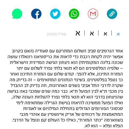
"מחצית בשכונה" – פודקאסט
אופניים
ספורט מוטורי
משתתפים וזוכים בפרסים
א
א
א
א
(גודל טקסט)
כדורמים
תקנון משתתפים וזוכים בפרסים
טניס
אחד הנרטיבים סביב השלום המתרקם עם סעודיה (האם בקרוב
פוטבול אמריקאי NFL
אפשר יהיה לקחת רכבת כדי לראות את כריסטיאנו רונאלדו עושה
תקנון עבור פעילות אלקטרה
שכונה בליגה המקומית?) הוא ניצחון הגישה המדינית הישראלית
גיימינג E-Sports
בייסבול MLB
– שלפיה הפלסטינים הם לא תנאי בלתי נפרד לשלום עם יתר
תקנון עבור פעילות ספורט 1 – "מרלן"
המזרח התיכון, אלא להפך: קודם שלום עם המזרח התיכון ואחר
כך נטפל בפלסטינים. בשינוי הנתונים המתאימים – זה בדיוק מה
ספורט אתגרי ואקסטרים
תנאי שימוש
שקרה לדרבי התל אביבי בשנים האחרונות, וזה בדיוק לב ההבדל
בין מכבי ת"א לבין הפועל ת"א: כבר כמה שנים שמכבי באה בגישה
אומנויות לחימה
שהניצחון בדרבי הוא לא תנאי בלתי נפרד להצלחת העונה שלה,
ואילו הפועל ממשיכה להיאחז בגישת הגרילה שמתאימה לימי
מדיניות פרטיות
גיימינג E-Sports
סכסוכי הפורומים הגדולים בתחילת המילניום או לאגדות
המתאמצות על ויכוחים של אריק איינשטיין עם אוהדי מכבי
בשווארמה "כתר המזרח", כאילו כל העולם קם ונופל על הדרבי.
תקנון פעילות ספורט 1
הפלא ופלא – הוא לא.