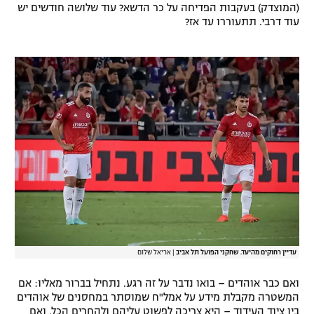
(המוצדק) בעקבות הפדיחה על כר הדשא? עוד שלושה חודשים יש
עוד דרבי. תתעוררו עד אז?
עדיין רחוקים מהיעד. שחקני הפועל תל אביב
|
אריאל שלום
ואם כבר אוהדים – בואו נדבר על זה רגע. נתחיל בברור מאליו: אם
המשטרה מקבלת מידע על אמל"ח שמוסתר במחסנים של אוהדים
בין ציוד העידוד – היא צריכה לפשוט עליהם ולהחרים הכל. ואם