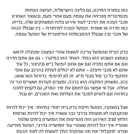
רשיון להקרנה פומבית לבית עסק
כמו במזרח התיכון, גם בליגה הישראלית, הגישה הפחות
פנטזיונרית מוכיחה את עצמה פעם אחרי פעם, ובעשור האחרון
הצטרפות לחבילת הערוצים
מכבי הפכה את הדרבי לעוד אירוע בלוח המשחקים שלה, בדיוק
כמו חדרה או אשדוד. הפועל הפכה למיותרת – בין שבגלל הכוח
של מכבי ובין שבגלל ההתבטלות ההיסטרית של הפועל עצמה.
לוח דרושים – ג'ובנט
תגיות
בדק הבית שהפועל צריכה לעשות אחרי הפצצה שקיבלה לראש
באמצע השבוע הוא כפול: האחד הוא במיקרו – גם אם אתם חדרה
וגם אם אתם נתניה וגם אם אתם הפועל ב"ש (בקיצור, כל עוד
המגזין
אתם לא מכבי חיפה) – אתם לא יכולים לעלות בהרכב עם אופי
התקפי כל כך מול מכבי ת"א. זה לא לגיטימי. כדורגל הוא שואו,
נכון, ומשחק התקפה הוא ברכה, ומצבים וקורות ושערים וכו' זה
אחלה. אבל אי אפשר גם לחמם את סיר המרק, גם לקפוץ לתוכו
בחדווה וגם להגיש למכבי את הצלחת ואת הסכו"ם. יש גבול.
אבל במאקרו, הפועל חייבת בדק בית יסודי במיוחד: איך יכול להיות
שהקבוצה לא מנצחת בדרבי כבר עשור? איך יכול להיות שרמות
הלחץ סביב האירוע הזה מטריפות את המועדון בימים שלפני
ואחרי? איך יכול להיות שאחרי עוד חמישייה בדרבי, הפועל מודיעה
שהיא "מקבלת" את מה שהקהל הולך לעשות לה לאור הכעס