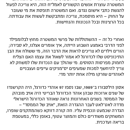
המשטרה עוצרת אנשים הקשורים לאמל"ח הזה, היא צריכה לפעול
להגשת כתבי אישום נגדם. ואם המשטרה תופסת את מי שעובר
על החוק – היא מוסמכת, צריכה ומתבקשת לעשות את עבודתה.
בכל הרצינות ובכל הנכונות והנחישות.
ואחרי כל זה – ההשתוללות של פרשי המשטרה מחוץ לבלומפילד
לפני הדרבי באמצע השבוע הייתה, איך אומרים אצלנו, לא סבירה;
הורים וילדים לא צריכים לראות את הדבר הזה, מי ששולח את הבן
התיכוניסט שלו לכדורגל לא אמור לשאול את עצמו האם הצליח
לחמוק מפרסות הסוסים. מי שהולך עם הנכדות שלו למשחק לא
צריך להיחשף למכות שמעיפים יס"מניקים עייפים ועצבניים
לאוהדים שזרקו מילה אחת יותר מדי.
אסון הילסבורו ב־1989, שבו נספו 97 אוהדי כדורגל, היה הקרשנדו
של שנים ארוכות שבהן אוהד הכדורגל הבריטי היה אויב מובהק
של הממסד. בשנים האחרונות נראה שאוהד הכדורגל הישראלי
מדדה לאט־לאט לעבר ההגדרה הזאת, "אויב של הממסד" –
הגדרה שכמעט ונכפית עליו. וזה קורה דווקא כשהמתקנים שופרו,
המשחקים משודרים כולם והמוצר עטוף, באופן כללי, במעטפת
בריאה ועדכנית.