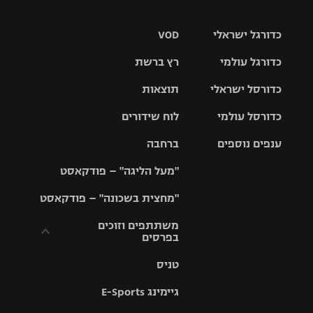
כדורגל ישראלי
VOD
כדורגל עולמי
רץ ברשת
ליגת העל
כדורסל ישראלי
תוצאות
ליגת
ליגה לאומית
האלופות
כדורסל עולמי
לוח שידורים
ליגת ווינר
סל
גביע הטוטו
ענפים נוספים
ברחבה
ליגה
NBA
אירופית
"מעל הליגה" – פודקאסט
ליגה לאומית
ליגיונרים
טניס
יורוליג
ליגה אנגלית
"מחצית בשכונה" – פודקאסט
כדורסל נשים
גביע המדינה
כדוריד
יורוקאפ
ליגה גרמנית
משתתפים וזוכים
בפרסים
מכבי תל
נבחרת
כדורעף
אביב
ישראל
ליגה
טניס
ספרדית
תקנון משתתפים
שחייה
הפועל חולון
מכבי חיפה
וזוכים בפרסים
גיימינג E-Sports
ליגה