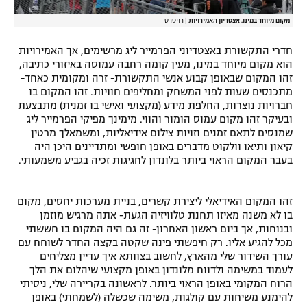
מקום מיוחד במינו. אצטדיון האמירויות
|
רויטרס
חדרי התקשורת באצטדיוני הפרמייר ליג מרשימים, אך האמירויות
הוא מקום מיוחד במינו, מעין קומה רחבה עמוסה באיזורי כתיבה,
זהו המקום שבאופן קבוע אנשי התקשורת- זרה ומקומית כאחד-
מתכנסים שעות לפני המשחק ומחליפים חוויות. זהו המקום בו
חברויות נוצרות, החלפת מידע (מקצועי ואישי בו זמנית) מתבצעת
ובעיקר זהו מקום עמוס הומור והווי. מימינך מפיקי הפרמייר ליג
שמנסים לתאם זמנים וזויות צילום אידיאליות, ומשמאלך מרטין
קיאון ותיאו וולקוט מדברים באופן חופשי ומתדיינים היכן היה
בעבר המקום הראוי ביותר בלונדון לחגיגות זכיה בגביע משמעותי.
זהו המקום האידיאלי ליצירת קשרים, בניית מערכות יחסים, מקום
בו לא משנה מאיזו תחנת טלוויזיה הגעת- אתה מרגיש מוזמן
ובנוחות, אך ביום ראשון האחרון- זה גם היה המקום בו חששתי
מכל להגיע אליו. רק חיפשתי פינה שקטה בקצה החדר לשוחח עם
עורך השידור שלי מהארץ, לחשוב בצוותא איך עדיין מצליחים
לעמוד במשימה ולדווח מלונדון באופן מקצועי שיהלום את הלך
הרוח המקומי באופן הראוי ביותר. לראשונה בקריירה שלי, ניסיתי
להימנע משיחות עם קולגות, משימה שכשלה (לשמחתי) באופן