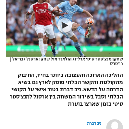
כדורסל נשים
נבחרת ישראל
יורוליג
ליגה ספרדית
טניס
VOD
מכבי תל אביב
מכבי חיפה
יורוקאפ
ליגה איטלקית
כדוריד
הפועל חולון
בית"ר ירושלים
רץ ברשת
ליגה צרפתית
כדורעף
הפועל ירושלים
מכבי תל אביב
ליגה הולנדית
שחייה
תוצאות
שחקן מנצ'סטר סיטי ארלינג הולאנד מול שחקן ארסנל גבריאל
|
דני אבדיה
הפועל תל אביב
רויטרס
ליגה טורקית
ג'ודו
ההליכה הארוכה והעצובה ביותר בחייו, החיבוק
הפועל חיפה
לוח שידורים
מהקולגות והקשר הבלתי פוסק לארץ גם בשיא
ליגה סינית
אגרוף
הדרמה על הדשא. ניב דברת בטור אישי על הקושי
הפועל באר שבע
ליגה ברזילאית
הבלתי נסבל בשידור המשחק בין ארסנל למנצ'סטר
ברחבה
ספורט אולימפי
סיטי בזמן שארצו בוערת
מכבי נתניה
ליגות נוספות
UFC
"מעל הליגה" – פודקאסט
בני יהודה
ניב דברת
היאבקות WWE