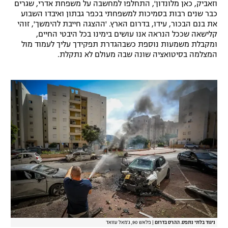
וזאביק, כאן מלונדון', התחלפו למחשבה על משפחת אדרי, שגרים
כבר שנים רבות בסמיכות למשפחתי בכפר גבתון ואיבדו השבוע
את בנם הבכור, עידו, בדרום הארץ. 'ההצגה חייבת להימשך', זוהי
קלישאה שככל הנראה אנו עושים בימינו בכל היבטי החיים,
ומקבלת משמעות נוספת כשבהגדרת תפקידך עליך לעמוד מול
המצלמה בסיטואציה שונה שבה מעולם לא נתקלת.
ניגוד בלתי נתפס. ההרס בדרום
|
פלאש 90, ג'מאל עוואד