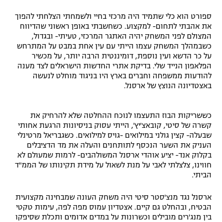
ספורט הוא כלי שתמיד היה מרכזי בחיי ולשמחתי הצלחתי להפוך
את אהבתי לתחום- למקצוע. כשחשבתי באופן ראשוני שהדיווח
המצולם לפני המשחק יהיה האתגר המרכזי, טעיתי- ובגדול,
כשבמהלך המשחק עצמו הייתי עם עין אחת במבט על המתרחש
על כר הדשא ועין נוספת, דומיננטית הרבה יותר, על מכשיר
הפלאפון הנייד שלי. בדיקת אתרי החדשות הישראלים לצד מענה
להודעות ממשפחה וחברים בארץ היו בניגוד מוחלט לנעשה
באצטדיונה הנוצץ של ארסנל.
כששריקות הבוז התעצמו לנוכח ההחלטה שלא להרחיק את
קשרה של סיטי, קובאצ'יץ', הייתי עסוק בניסיונות הרגעת אחותי
שבעלה- קצין גולני במילואים -גויס למילואים. כשגבריאל מרטינלי
העניק את השער הנכסף לתותחנים והעלה את מד הדציבלים
בקלוק אנד- יציע אוהדי ארסנל המשולהבים- לרמות שמעולם לא
חווינו, צלצלתי לאבי על מנת לשאול על מידת תקינותו של הממ"ד
הביתי.
ארסנל נגד מנצ'סטר סיטי היה משחק העונה שמבחינה מקצועית
הבטיח, ובהחלט גם קיים. אצטדיון עמוס מפה לפה, עימות טקטי
בין מנג'רים מובילים וכשרונות על במדים אדומים ותכלת שסיפקו