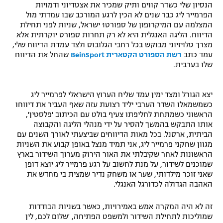
הנסיון שלי כשדר קווים ותיק שמכיר את אצטדיוני ודמויות
הפרמייר ליג כבר שנים לא הכין לרגע המורכב שבו עמדתי מול
המצלמה עם המיקרופון של ספורט1 ישראל, שניות לפני תחילת
הדיווח. הליגה האנגלית היא לא רק תחרות ספורט יוקרתית אלא
מצרך טלויזיוני מבוקש בכל רחבי הגלובוס ולצד עמדת הדיווח שלי,
עמד כתב
רשת הספורט הקטארית BeinSport
שהחל את הדיווח
שלו בערבית.
יצא הגורל ומצד ימין עמד שליח הערוץ הישראלי לפרמייר ליג
כשמשמאלו השדר הערבי יליד רצועת עזה שאף העביר את דיווחו
הראשוני כשמתחת לחליפתו צעיף בולט עם הכיתוב 'פלסטין',
אותו התבקש בהמשך להסיר על ידי מנהלי הליגה והקבוצה
הביתית, ארסנל. בכל מאות הדיווחים שביצעתי לאורך השנים עם
מגוון שחקני פרמייר ליג, אני תמיד מנצל באופן קבוע את השניות
הראשונות לאחר שקיבלתי את האור הירוק מערוך השידור בארץ
שמוכנים לשידור, על מנת לחשוב על רגע פרמייר ליג יוצא דופן
שאני זוכר מילדותי, שער או משחק נדיר שמצית בי מחדש את
האהבה הגדולה לכדורגל האנגלי.
זה לא היה המקרה אמש באמירויות, כאשר בשניות הבודדות
שמוליכות לתחילת השידור ולמשפט הפתיחה, 'שלום לכם, לין