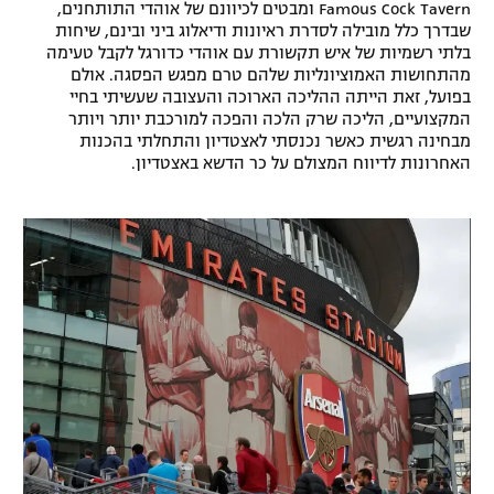
Famous Cock Tavern ומבטים לכיוונם של אוהדי התותחנים,
רשיון להקרנה פומבית לבית עסק
שבדרך כלל מובילה לסדרת ראיונות ודיאלוג ביני ובינם, שיחות
בלתי רשמיות של איש תקשורת עם אוהדי כדורגל לקבל טעימה
מהתחושות האמוציונליות שלהם טרם מפגש הפסגה. אולם
הצטרפות לחבילת הערוצים
בפועל, זאת הייתה ההליכה הארוכה והעצובה שעשיתי בחיי
המקצועיים, הליכה שרק הלכה והפכה למורכבת יותר ויותר
לוח דרושים – ג'ובנט
מבחינה רגשית כאשר נכנסתי לאצטדיון והתחלתי בהכנות
האחרונות לדיווח המצולם על כר הדשא באצטדיון.
תגיות
המגזין