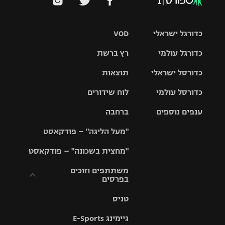
כדורגל ישראלי
VOD
כדורגל עולמי
רץ ברשת
ליגת העל
כדורסל ישראלי
תוצאות
ליגת
ליגה לאומית
האלופות
כדורסל עולמי
לוח שידורים
ליגת ווינר
סל
גביע הטוטו
ענפים נוספים
ברחבה
ליגה
NBA
אירופית
"מעל הליגה" – פודקאסט
ליגה לאומית
ליגיונרים
טניס
יורוליג
ליגה אנגלית
"מחצית בשכונה" – פודקאסט
כדורסל נשים
גביע המדינה
כדוריד
יורוקאפ
ליגה גרמנית
משתתפים וזוכים
בפרסים
מכבי תל
נבחרת
כדורעף
אביב
ישראל
ליגה
טניס
ספרדית
תקנון משתתפים
שחייה
הפועל חולון
מכבי חיפה
וזוכים בפרסים
גיימינג E-Sports