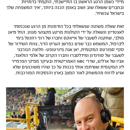
מיידי כשמן הרגע הראשון בו התיישבתי, הוקפתי בדמויות
ובחברים ששאלו שוב ושוב באופן הכנה ביותר, 'איך המשפחה שלך
בישראל עכשיו?'.
זאת שאלה פשוטה שנשאלתי בכל הזדמנות מן הרגע שנכנסתי
לאצטדיון ונשאלה על ידי הקולגות מרקע מקצועי מגוון. החל מיאן
מולבי, שחקנה לשעבר של אייאקס וחברו של רוני רוזנטל בימי
ליברפול, המשמש כבר שנים כפרשן הערוץ הדני, צוות השידור של
סקיי ספורטס המקומית, יאן אגה פיורטופט- חלוצה הנורבגי
לשעבר של סווינדון ומידלסברו וחברו הקרוב של אלפי הולאנד,
אביו של ארלינג, שדרי NBC האמריקאית ובעיקר מפיקי הפרמייר
ליג המקומית ששיתפו אותי בכנות על כך שהיו משוכנעים שלא
אגיע לדווח מהמשחק לאור המצב בארץ והנסיבות המורכבות.