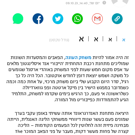
יום שני, 14:40, 09.10.23
"מחצית בשכונה" – פודקאסט
אופניים
ספורט מוטורי
משתתפים וזוכים בפרסים
א
א
א
א
(גודל טקסט)
כדורמים
תקנון משתתפים וזוכים בפרסים
טניס
פוטבול אמריקאי NFL
זה היה אמור להיות
משחק העונה
, הפאבים והמסעדות השונות
תקנון עבור פעילות אלקטרה
שמוליכים מתחנת רכבת התחתית 'הייבורי אנד איסלינגטון' מלאים
גיימינג E-Sports
עד אפס מקום חמש שעות לפני המשחק באוהדי ארסנל שגומעים
בייסבול MLB
תקנון עבור פעילות ספורט 1 – "מרלן"
כל משקה ושמש יוצאת דופן לחודש אוקטובר. הכל היה כל כך
רגיל, סדר היום הקבוע שלי ביום משחק מרכזי, על אחת כמה וכמה
ספורט אתגרי ואקסטרים
כשמדובר במפגש הישיר בין מיקל ארטטה ופפ גווארדיולה
תנאי שימוש
כשלראשונה אי פעם, כך הרגיש בימים שקדמו למשחק, התלמיד
אומנויות לחימה
הגיע להתמודדות כפייבוריט מול המורה.
מדיניות פרטיות
היציאה מתחנת האנדרגראונד אותה עשיתי באופן עקבי בערך
גיימינג E-Sports
שמונים פעם בעשר שנות דיווחיי ממשחקי הליגה האנגלית, הייתה
מבחינה פיזית זהה לחלוטין לכל הפעמים הקודמות – הליכה
תקנון פעילות ספורט 1
קצרה של פחות מעשר דקות, מעבר על פני הפאב המוכר The