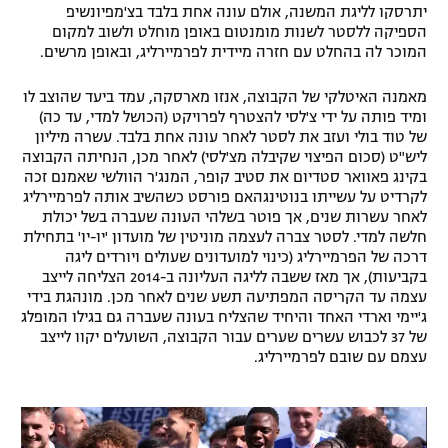
יתרסקו לליגת המשנה, אולם עונה אחת בלבד בצ'מפיונשיפ
הספיקה ללסטר לשנות מומנטום באופן מוחלט ולשוב למקום
המוכר לה בהחלט עם חזרה מיידית לפרמיירליג, ובאופן מרשים.
מאמנה האיטלקי של הקבוצה, אנזו מארסקה, עמד ביעד שהוצב לו
ומיד פותה על ידי צ'לסי להצטרף לפרויקט (הכושל למדי, עד כה)
של טוד בולי ועזב את לסטר לאחר עונה אחת בלבד. עשרה מיליון
ליש"ט (סכום הפיצוי שקיבלה מצ'לסי) לאחר מכן, הנחיתה הקבוצה
בקינג פאוואר סטדיום את סטיב קופר, המנג'ר הוולשי שאמנם זכה
לקרדיט על עשייתו בנוטינגהאם פורסט כשהשיב אותה לפרמיירליג
לאחר עשרות שנים, אך פוטר בשלהי העונה שעברה בשל יכולת
חלשה למדי. לסטר צברה לעצמה מוניטין של מועדון 'יו-יו' בתחילת
דרכה של הפרמיירליג (כינוי למועדונים שעולים ויורדים ליגה
בקביעות), אך מאז ששבה לליגה העליונה ב-2014 הצליחה לייצב
עצמה עד הקריסה המפתיעה תשע שנים לאחר מכן. מונהגת בידי
ג'יימי וארדי האחד והיחיד שהצליח בעונה שעברה גם בגילו המופלג
של 37 לכבוש עשרים שערים עבור הקבוצה, השועלים יקוו לייצב
עצמם עם שובם לפרמיירליג.