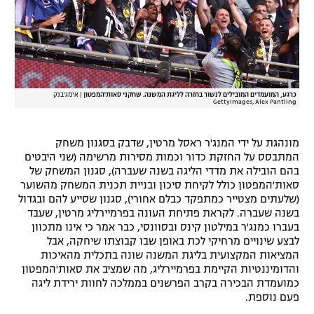
כרגע, המועמדים המובילים לנשור בחזרה לליגת המשנה. שחקני סאות'המפטון
|
אימג'בנק
GettyImages, Alex Pantling
מונהגת על ידי המנג'ר ראסל מרטין, שדבק בסגנון משחק
המתבסס על החזקת כדור וכמות מסירות מרשימה (שני היבטים
בהם הובילה את מדדי הליגה בשנה שעברה), סגנון המשחק של
סאות'המפטון כולל לקיחת סיכון ובניית תכנית המשחק מהשוער
(שלעתים מצטייר כמתפקד כבלם אחורי), סגנון שסייע להם ובגדול
בשנה שעברה. לקראת פתיחת העונה בפרמיירליג מרטין, שעבד
בעברו כמנג'ר במילטון קינס ובסוונסי, כבר אמר כי אינו מתכוון
לבצע שינויים מרחיקי לכת באופן שבו קבוצתו שיחקה, אבל
המציאות המקצועית בליגת המשנה שונה בתכלית מהאיכות
והדומיננטיות הקיימת בפרמיירליג, מה שמציב את סאות'המפטון
כמועמדת הבכירה בקרב הפרשנים בממלכה לחוות ירידת ליגה
פעם נוספת.