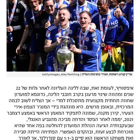
עדיין קורע רשתות. וארדי בחגיגות העליה
|
GettyImages, Alex Pantling
איפסוויץ', לעומת זאת, שבה לליגה העליונה לאחר גלות של 22
שנים ומהווה שינוי מרענן בקרב חובבי הליגה, כדוגמא למועדון
שחווה תחתית מקצועית מתסכלת למדי – אך הצליח לשוב לבמה
המרכזית, ובאופן מרשים. היא מונהגת בידי המנג'ר הצפון-אירי
הצעיר, קירן מקנה, שמונה לתפקיד המאמן הראשי באמצע דצמבר
2021, יממה לאחר הפסד והדחה מביכה מהגביע האנגלי,
שבעקבותיה הגיעה הנהלת המועדון להחלטה בפה אחד שהיא
מוכרחת לבצע זעזוז, ובהקדם האפשרי. הפתיחה הייתה סבירה
ואת משחקו הראשון הוא סיים ב-1:1 עם סנדרלנד, אך לאורך