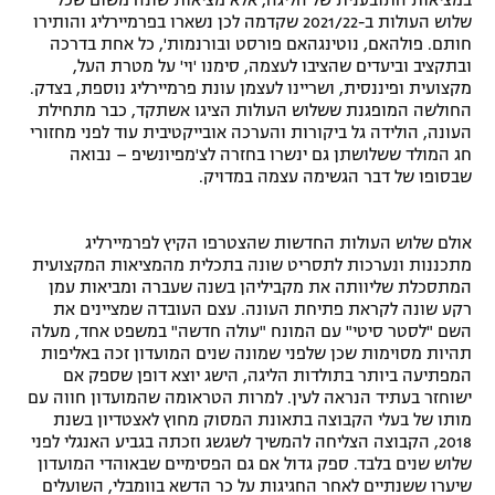
במציאות התובענית של הליגה, אלא מציאות שונה משום שכל
שלוש העולות ב-2021/22 שקדמה לכן נשארו בפרמיירליג והותירו
רשיון להקרנה פומבית לבית עסק
חותם. פולהאם, נוטינגהאם פורסט ובורנמות', כל אחת בדרכה
ובתקציב וביעדים שהציבו לעצמה, סימנו 'וי' על מטרת העל,
הצטרפות לחבילת הערוצים
מקצועית ופיננסית, ושריינו לעצמן עונת פרמיירליג נוספת, בצדק.
החולשה המופגנת ששלוש העולות הציגו אשתקד, כבר מתחילת
העונה, הולידה גל ביקורות והערכה אובייקטיבית עוד לפני מחזורי
לוח דרושים – ג'ובנט
חג המולד ששלושתן גם ינשרו בחזרה לצ'מפיונשיפ – נבואה
שבסופו של דבר הגשימה עצמה במדויק.
תגיות
המגזין
אולם שלוש העולות החדשות שהצטרפו הקיץ לפרמיירליג
מתכננות ונערכות לתסריט שונה בתכלית מהמציאות המקצועית
המתסכלת שליוותה את מקביליהן בשנה שעברה ומביאות עמן
רקע שונה לקראת פתיחת העונה. עצם העובדה שמציינים את
השם "לסטר סיטי" עם המונח "עולה חדשה" במשפט אחד, מעלה
תהיות מסוימות שכן שלפני שמונה שנים המועדון זכה באליפות
המפתיעה ביותר בתולדות הליגה, הישג יוצא דופן שספק אם
ישוחזר בעתיד הנראה לעין. למרות הטראומה שהמועדון חווה עם
מותו של בעלי הקבוצה בתאונת המסוק מחוץ לאצטדיון בשנת
2018, הקבוצה הצליחה להמשיך לשגשג וזכתה בגביע האנגלי לפני
שלוש שנים בלבד. ספק גדול אם גם הפסימיים שבאוהדי המועדון
שיערו ששנתיים לאחר החגיגות על כר הדשא בוומבלי, השועלים