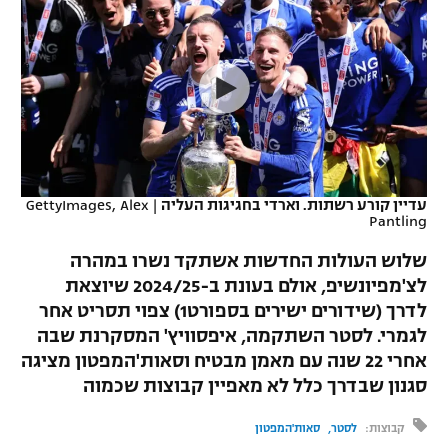
כדורסל נשים
נבחרת ישראל
יורוליג
ליגה ספרדית
טניס
VOD
מכבי תל אביב
מכבי חיפה
יורוקאפ
ליגה איטלקית
כדוריד
הפועל חולון
בית"ר ירושלים
רץ ברשת
ליגה צרפתית
כדורעף
הפועל ירושלים
מכבי תל אביב
ליגה הולנדית
שחייה
תוצאות
עדיין קורע רשתות. וארדי בחגיגות העליה
|
GettyImages, Alex
דני אבדיה
הפועל תל אביב
Pantling
ליגה טורקית
ג'ודו
שלוש העולות החדשות אשתקד נשרו במהרה
הפועל חיפה
לוח שידורים
לצ'מפיונשיפ, אולם בעונת ב-2024/25 שיוצאת
ליגה סינית
אגרוף
לדרך (שידורים ישירים בספורט1) צפוי תסריט אחר
הפועל באר שבע
ליגה ברזילאית
לגמרי. לסטר השתקמה, איפסוויץ' המסקרנת שבה
ברחבה
ספורט אולימפי
אחרי 22 שנה עם מאמן מבטיח וסאות'המפטון מציגה
מכבי נתניה
ליגות נוספות
סגנון שבדרך כלל לא מאפיין קבוצות שכמוה
UFC
"מעל הליגה" – פודקאסט
בני יהודה
קבוצות:
לסטר
סאות'המפטון
היאבקות WWE