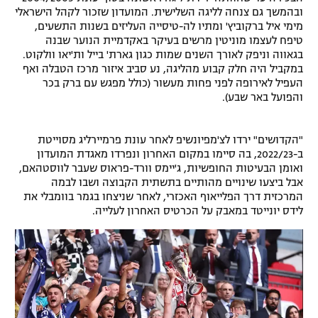
ובהמשך גם צנחה לליגה השלישית. המועדון שזכור לקהל הישראלי
מימי איל ברקוביץ' ומתיו לה-טיסייה העליזים בשנות התשעים,
טיפח לעצמו מוניטין מרשים בעיקר באקדמיית הנוער שבנה
בגאווה וניפק לאורך השנים שמות כגון גארת' בייל ות'יאו וולקוט.
במקביל היה חלק קבוע מהליגה, נע סביב איזור מרכז הטבלה ואף
העפיל לאירופה לפני פחות מעשור (כולל מפגש עם ברק בכר
והפועל באר שבע).
"הקדושים" ירדו לצ'מפיונשיפ לאחר עונת פרמיירליג מסוייטת
ב-2022/23, בה סיימו במקום האחרון ונפרדו מאגדת המועדון
ואומן הבעיטות החופשיות, ג'יימס וורד-פראוס שעבר לווסטהאם,
אבל ביצעו שינויים מהותיים בתשתית הקבוצה ושבו לבמה
המרכזית דרך הפלייאוף האכזרי, לאחר שניצחו בגמר בוומבלי את
לידס יונייטד במאבק על הכרטיס האחרון לעלייה.