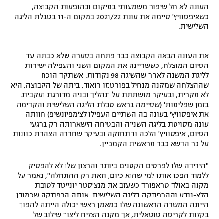
העונה לא חל שיפור משמעותי במיקום ובהופעות הקבוצה,
כשאיפסוויץ' סיימה את עונת 2021/22 במקום ה-11 בטבלת הליגה
השלישית.
את העונה הבאה הקבוצה כבר פתחה בסערה שלא כבתה עד
הסיום המוצלח, כששריינה את המקום השני והעפילה ישירות
לליגת המשנה לאחר שהשיגה 98 נקודות. אשתקד הוכח
שההצלחה שמקנה מנחיל בפורטמן רואוד, ביתה של הקבוצה, היא
לא מקרית, ובעיקר מושתתת על תהליך ובניה מדורגת ועקבית.
בזמן שפלימות' (שסיימה בראש טבלת הליגה השלישית והקדימה
את איפסוויץ' בעונה בה השתיים העפילו לצ'מפיונשיפ) חוותה
עונה מסויטת בליגה השנייה והבטיחה הישארותה רק ברגעי
הסיום, איפסוויץ' הלכה והתחזקה ובעיקר שחררה הצהרת כוונות
על כר הדשא כבר מראשית הקמפיין.
"הירידה שלו לפרטים הקטנים ביותר והרצון שלו לא להפסיק
ללמוד הפכו אותו למי שהוא כיום, וזאת רק ההתחלה", נאמר על
מקנה באולד טראפורד כשעזב את מנצ'סטר יונייטד לטובת
הלא-נודע וההרפתקה בליגה השלישית. אותה הרפתקה שכמובן
הייתה המשרה הראשונה שלו כמאמן ראשי יכולה הייתה להפוך
בקלות לקריסה טוטאלית, אך מקנה הצליח ליצור שילוב של