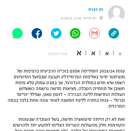
"מחצית בשכונה" – פודקאסט
ניב דברת
אופניים
יום חמישי, 14:26, 15.08.24
ספורט מוטורי
משתתפים וזוכים בפרסים
כדורמים
תקנון משתתפים וזוכים בפרסים
טניס
א
א
א
א
פוטבול אמריקאי NFL
(גודל טקסט)
תקנון עבור פעילות אלקטרה
גיימינג E-Sports
בייסבול MLB
עונת 2023/24 הסתיימה אמנם בזכייה הרביעית ברציפות של
תקנון עבור פעילות ספורט 1 – "מרלן"
מנצ'סטר סיטי באליפות הפרמיירליג וקבעה שבפועל הסיטיזנס
ספורט אתגרי ואקסטרים
רשמו שיא חדש במולדת הכדורגל, אך במבט עמוק (ולא פחות
תנאי שימוש
חשוב) אל תחתית הטבלה, מציאות חדשה נרשמה כששלוש
העולות החדשות לליגה הבכירה – לוטון טאון, שפילד יונייטד
אומנויות לחימה
וברנלי – צנחו בחזרה לליגת המשנה לאחר עונה אחת בלבד בבמה
המרכזית.
מדיניות פרטיות
גיימינג E-Sports
זאת לא רק הייתה סיטואציה חדשה, בשל העובדה שבעונות
תקנון פעילות ספורט 1
הקודמות חלק מהעולות הטריות הצליחו לתקוע יתד ולהרשים