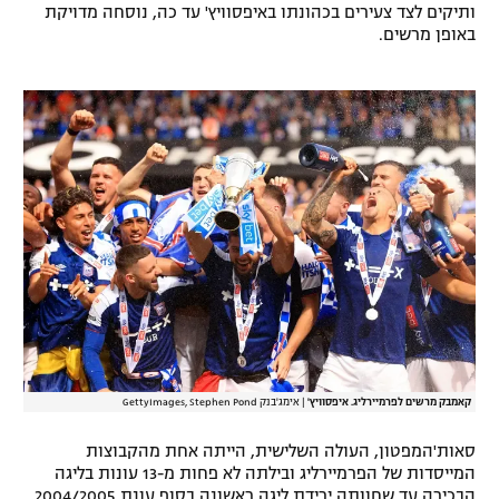
ותיקים לצד צעירים בכהונתו באיפסוויץ' עד כה, נוסחה מדויקת
באופן מרשים.
קאמבק מרשים לפרמיירליג. איפסוויץ'
|
אימג'בנק GettyImages, Stephen Pond
סאות'המפטון, העולה השלישית, הייתה אחת מהקבוצות
המייסדות של הפרמיירליג ובילתה לא פחות מ-13 עונות בליגה
הבכירה עד שחוותה ירידת ליגה ראשונה בסוף עונת 2004/2005