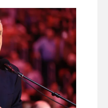
משתתפים וזוכים בפרסים
מכבי ת
הפועל 
תקנון משתתפים וזוכים בפרסים
הפועל 
תקנון עבור פעילות אלקטרה
הפועל 
תקנון עבור פעילות ספורט 1 – "מרלן"
מכבי נ
טניס
בני יהו
גיימינג E-Sports
תנאי שימוש
מדיניות פרטיות
תקנון פעילות ספורט 1
רשיון להקרנה פומבית לבית עסק
הצטרפות לחבילת הערוצים
לוח דרושים – ג'ובנט
תגיות