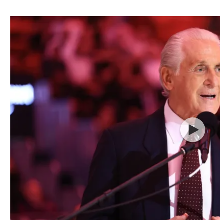
ל אביב
ליגה טורקית
תל אביב
ליגה סינית
חיפה
ליגה ברזילאית
באר שבע
ליגות נוספות
תניה
דה