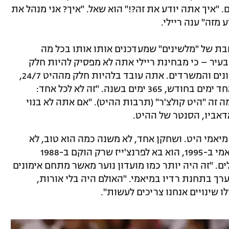
 "איך אתה יודע את זה?!" הוא שאל. "איך? אני מנהל את
מזה" ענה ריילי.
שת נרחבת של "מלשינים" שמעדכנים אותו אותו בכל מה
עיר – כי מבחינת ריילי אתה לא מפסיק להיות חלק
מההיט אחרי שאתה עוזב את מתחם האימונים והמשרדים. אתה עובד בלהיות חלק מההיט 24/7,
שבעה ימים בשבוע, שלושים או שלושים ואחד ימים בחודש, 365 ימים בשנה. "זה לא לכל אחד:
זה "היט קולצ'ר" (תרבות ההיט). "אם אתה לא בנוי
אדאביו, הסנטר של ההיט.
מיאמי היט. ושחקן אחד, לא משנה כמה הוא טוב, לא
ישנה זאת. כשפט ריילי הגיע לראשונה למיאמי ב-1995, הוא בא לפרנצ'ייז שרק הוקם ב-1988
. "זה היה יותר כמו מועדון נוער מאשר מתחם אימונים
ערך בתחנת רדיו במיאמי. "האולם היה בלי אורות,
ו שינויים אנחנו צריכים לעשות".