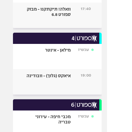
17:40
וואלה! תיקתקנו - מבזק
ספורט 6.8
עכשיו
מילאן - אינטר
19:00
איאקס (גלוך) - וובודינה
עכשיו
מכבי חיפה - עירוני
טבריה