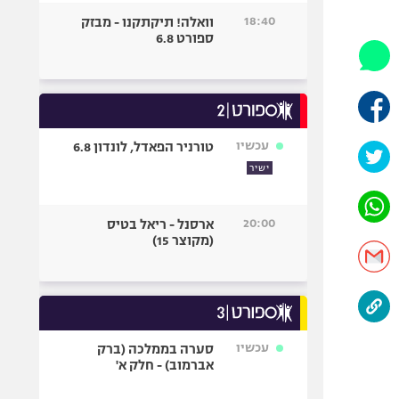
היאבקות WWE
18:40
וואלה! תיקתקנו - מבזק
אופניים
ספורט 6.8
ספורט מוטורי
כדורמים
פוטבול אמריקאי NFL
בייסבול MLB
עכשיו
טורניר הפאדל, לונדון 6.8
ספורט אתגרי
ישיר
ואקסטרים
אומנויות לחימה
20:00
ארסנל - ריאל בטיס
גיימינג E-Sports
(מקוצר 15)
עכשיו
סערה בממלכה (ברק
אברמוב) - חלק א'