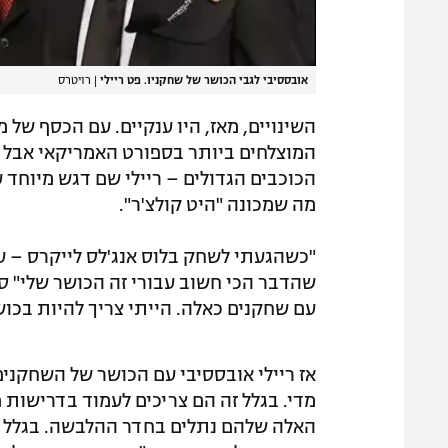
אובססיבי לגבי הכושר של שחקניו. פט ריילי
|
רויטרס
השינויים, מאז, היו ענקיים. עם הכסף של מ
המוצלחים ביותר בספורט האמריקאי אבל 
הכוכבים הגדולים – ריילי שם דגש מיוחד 
מה שמכונה "היט קולצ'ר".
"כשהגעתי לשחק בלוס אנג'לס לייקרס – עם ש
שהדבר הכי חשוב עבורי זה הכושר שלי" סי
עם שחקנים כאלה. הייתי צריך להיות בכושר
אז ריילי אובססיבי עם הכושר של השחקנים 
מדי. בגלל זה הם צריכים לעמוד בדרישות 
האלה שלהם נתלים בחדר ההלבשה. בגלל ז