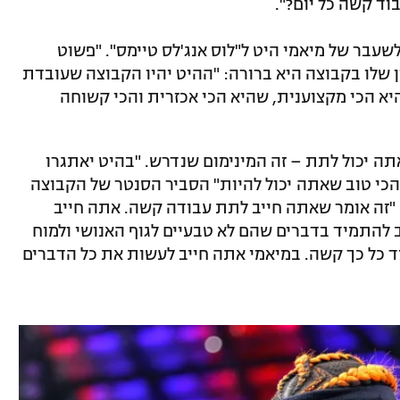
ד קשה כל יום?".
 לשעבר של מיאמי היט ל"לוס אנג'לס טיימס". "פשוט
ן שלו בקבוצה היא ברורה: "ההיט יהיו הקבוצה שעובדת
יא הכי מקצוענית, שהיא הכי אכזרית והכי קשוחה
 יכול לתת – זה המינימום שנדרש. "בהיט יאתגרו
הכי טוב שאתה יכול להיות" הסביר הסנטר של הקבוצה
שעבר, יודוניס האסלם, בראיון למגזין GQ. "זה אומר שאתה חייב לתת עבודה קשה. אתה חייב
להתמיד בדברים שהם לא טבעיים לגוף האנושי ולמוח
בוד כל כך קשה. במיאמי אתה חייב לעשות את כל הדברים