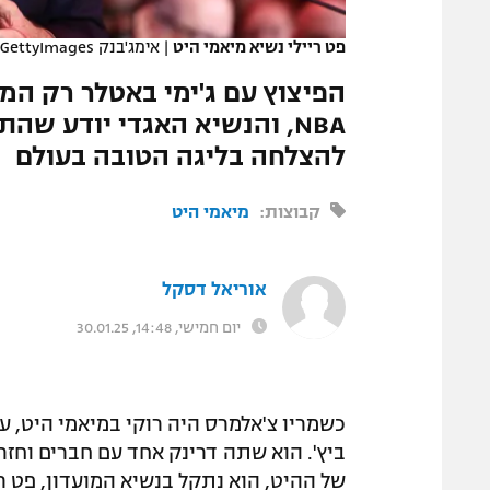
המגזין
פט ריילי נשיא מיאמי היט
|
אימג'בנק GettyImages
הפיצוץ עם ג'ימי באטלר רק המ
NBA, והנשיא האגדי יודע שה
להצלחה בליגה הטובה בעולם
קבוצות:
מיאמי היט
אוריאל דסקל
יום חמישי, 14:48, 30.01.25
ביץ'. הוא שתה דרינק אחד עם חברים וחזר
של ההיט, הוא נתקל בנשיא המועדון, פט ר