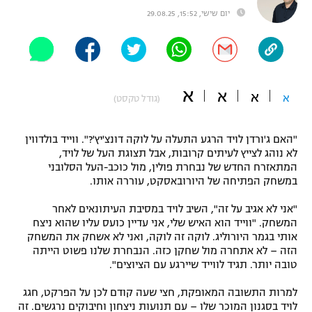
יום שישי, 15:52, 29.08.25
"מחצית בשכונה" – פודקאסט
אופניים
ספורט מוטורי
משתתפים וזוכים בפרסים
א
א
כדורמים
א
א
(גודל טקסט)
תקנון משתתפים וזוכים בפרסים
טניס
פוטבול אמריקאי NFL
"האם ג'ורדן לויד הרגע התעלה על לוקה דונצ'יץ'?". ווייד בולדווין
תקנון עבור פעילות אלקטרה
לא נוהג לצייץ לעיתים קרובות, אבל תצוגת העל של לויד,
גיימינג E-Sports
בייסבול MLB
המתאזרח החדש של נבחרת פולין, מול כוכב-העל הסלובני
תקנון עבור פעילות ספורט 1 – "מרלן"
במשחק הפתיחה של היורובאסקט, עוררה אותו.
ספורט אתגרי ואקסטרים
תנאי שימוש
"אני לא אגיב על זה", השיב לויד במסיבת העיתונאים לאחר
המשחק. "ווייד הוא האיש שלי, אני עדיין כועס עליו שהוא ניצח
אומנויות לחימה
אותי בגמר היורוליג. לוקה זה לוקה, ואני לא אשחק את המשחק
הזה – לא אתחרה מול שחקן כזה. הנבחרת שלנו פשוט הייתה
מדיניות פרטיות
גיימינג E-Sports
טובה יותר. תגיד לווייד שיירגע עם הציוצים".
למרות התשובה המאופקת, חצי שעה קודם לכן על הפרקט, חגג
תקנון פעילות ספורט 1
לויד בסגנון המוכר שלו – עם תנועות ניצחון וחיבוקים נרגשים. זה