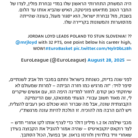
היה המשחק התחרותי הראשון שלו במדי נבחרת פולין, לצדו של
רשיון להקרנה פומבית לבית עסק
החבר הטוב מתיאוש פוניטקה, האיש שהביא אותו עד הלום.
בשבת, מול נבחרת ישראל, הוא יסגור מעגל, בעונה שהייתה
מהסוערות והמשונות בקריירה שלו.
הצטרפות לחבילת הערוצים
JORDAN LOYD LEADS POLAND TO STUN SLOVENIA! ??
לוח דרושים – ג'ובנט
@mrjloyd
with 32 PTS, one point below his career high,
WOW!
#EuroBasket
pic.twitter.com/NylrDbLz8h
תגיות
August 28, 2025
— EuroLeague (@EuroLeague)
המגזין
לפני שנה בדיוק, כשנחת בישראל וחתם במכבי תל אביב לשנתיים,
סיפר לויד: "זה מרגיש כמו חזרה הביתה – למרות שמעולם לא
שיחקתי כאן קודם. לחזור למדינה היפה הזו, עם אנשים שיקרים
לי, זה מאוד חשוב עבורי. הגעתי ממונאקו, שם הדינמיקה
הקבוצתית שונה, אבל מה שברור הוא שכולם כאן רעבים להצליח,
ויש להם הרבה מה להוכיח. זו הולכת להיות עונה מרגשת"/
מכבי שילמה אז 1.2 מיליון דולר כדי לצרף אותו לקו אחורי חדש –
לצד רוקאס יוקובאיטיס – שהיה אמור להוביל את הקבוצה בעידן
שאחרי וויד בולדווין ולורנזו בראון. אך בפועל, הכול הסתבך.