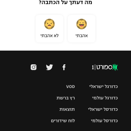
מה דעתך על הכתבה?
אהבתי
לא אהבתי
כדורגל ישראלי
VOD
כדורגל עולמי
רץ ברשת
ליגת העל
כדורסל ישראלי
תוצאות
ליגת
ליגה לאומית
האלופות
כדורסל עולמי
לוח שידורים
ליגת ווינר
סל
גביע הטוטו