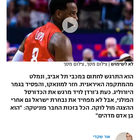
כדורסל נשים
נבחרת ישראל
יורוליג
ליגה ספרדית
טניס
VOD
מכבי תל אביב
מכבי חיפה
יורוקאפ
ליגה איטלקית
כדוריד
הפועל חולון
בית"ר ירושלים
רץ ברשת
ליגה צרפתית
כדורעף
הפועל ירושלים
מכבי תל אביב
ליגה הולנדית
שחייה
תוצאות
לא לשימוש
|
צילום מסך, צילום מסך
דני אבדיה
הפועל תל אביב
ליגה טורקית
הוא התרגש לחתום במכבי תל אביב, ונמלט
ג'ודו
הפועל חיפה
מהמתקפה האיראנית. חזר למונאקו, והפסיד בגמר
לוח שידורים
ליגה סינית
היורוליג. כעת ג'ורדן לויד מרגש את הכדורסל
אגרוף
הפועל באר שבע
הפולני, אבל לא מפחיד את נבחרת ישראל גם אחרי
ליגה ברזילאית
ברחבה
ההצגה מול לוקה. הכל בזכות החבר פוניטקה: "הוא
ספורט אולימפי
מכבי נתניה
בן אדם מדהים"
ליגות נוספות
UFC
"מעל הליגה" – פודקאסט
בני יהודה
אור שקדי
היאבקות WWE