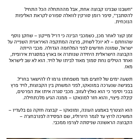
"חשבנו שבנינו קבוצה אחת, אבל מההתחלה הכל התחיל
להסתבך", סיפר רומן סורקין לוואלה ספורט לקראת האליפות
הנוכחית.
זמן קצר לאחר מכן, כשמכבי הבינה כי דריל מייקון – שחקן נוסף
שהוחתם – לא יוכל לשחק, פרצה המתקפה האיראנית השנייה על
ישראל, שמונה חודשים לפני המלחמה הגדולה. מכבי הייתה
הקבוצה הישראלית היחידה שנותרה אז בארץ במסגרת אירופית,
ואחד הטילים נחת סמוך מאוד לביתו של לויד. הוא לא שב לישראל
מאז.
תשעה ימים של לחצים מצד משפחתו גרמו לו להישאר בחו"ל.
בפגישה שנערכה במונאקו, לפני המשחק בין הקבוצות, לויד פרץ
בבכי וסיפר כי הוא נאלץ לעזוב. מכבי סגרה איתו את הפרטים,
קיבלה פיצוי, והוא חזר למונאקו – ממנה הגיע מלכתחילה.
הוא הצטרף באמצע העונה, ומונאקו – קבוצה חזקה גם בלעדיו –
המשיכה לרוץ עד לגמר היורוליג, שם הפסידה לפנרבחצ'ה –
הקבוצה הראשונה שניסתה לצרפו ממכבי.