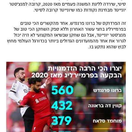
סיטי, שירדה לליגת המשנה פעמיים מאז 2020, קרובה למנצ'סטר
רשיון להקרנה פומבית לבית עסק
יונייטד מבחינת נקודות כמו שיונייטד קרובה לסיטי.
הצטרפות לחבילת הערוצים
זה הפרדוקס של ברונו פרננדש. אחד מהקשרים הכי טובים
בפרמיירליג בחצי עשור האחרון וללא ספק השחקן הכי טוב של
מנצ'סטר יונייטד, אבל גם שחקן שבשיאו המקצועי לא היה יכול
לוח דרושים – ג'ובנט
לגרור את אחד מהמועדונים הגדולים ביותר בכדורגל העולמי מחוץ
לבוץ שהוא נתקע בו.
תגיות
המגזין