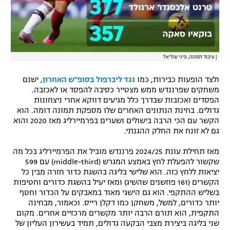
|
עיבוד תמונה, פיני עוליאל
ולצד הופעות כבירות, כמו
נגד ליברפול בסופ"ש האחרון
, ישנם
משחקים שפרננדש ממש מצטייר כסיבה להפסד או לאכזבה.
הפסדים ואכזבות שבדרך כלל מגיעים דווקא אחרי ניצחונות
גדולים. בחינת הנתונים האחרים שלו מספקת תמונה דומה. הוא
הקשר עם הכי הרבה בישולים ושערים בפרמיירליג מאז 2020 והוא
גם לא זונח את החלק ההגנתי.
מאז תחילת עונת 2024/25 פרננדש מוביל את הפרמיירליג בכל מה
שקשור להפעלת לחץ באמצע המגרש (middle-third) עם 599
יציאות ללחץ כזה. הוא שלישי בליגה בהשגת כדור חזרה מבין כל
הקשרים (161 פוזשנים שהשיג) ומאז יעיל בהשגת כדורים וחטיפות
בשליש ההתקפי. הוא גם הישגי מאוד במאבקים על הכדור וחטף
יותר כדורים, למשל, משחקן כמו דקלן רייס. וכאמור, מבחינה
התקפית, הוא תורם הרבה יותר מקשרים מרכזיים אחרים. מקום
שני בליגה ביצירת מצבי הבקעה גדולים, תמיד בעשירון העליון של