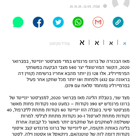
שבת, 12:05, 25.10.25
"מחצית בשכונה" – פודקאסט
אופניים
ספורט מוטורי
משתתפים וזוכים בפרסים
א
א
כדורמים
א
א
(גודל טקסט)
תקנון משתתפים וזוכים בפרסים
טניס
פוטבול אמריקאי NFL
תקנון עבור פעילות אלקטרה
מאז הבכורה של ברונו פרננדש במדי מנצ'סטר יונייטד, בפברואר
2020, הקשר הפורטוגלי יצר 560 מצבי הבקעה במשחקי
גיימינג E-Sports
בייסבול MLB
הפרמיירליג. אלו 128 (!) יותר מהבא אחריו ברשימה (קווין דה
תקנון עבור פעילות ספורט 1 – "מרלן"
בראונה עם 432) ולפחות 181 יותר מכל שחקן אחר פעיל
ספורט אתגרי ואקסטרים
בפרמיירליג (מוחמד סלאח עם 379).
תנאי שימוש
מצד שני, בטבלת הליגה מאז פברואר 2020, למנצ'סטר יונייטד של
אומנויות לחימה
ברונו פרננדש יש 390 נקודות – כמעט 100 נקודות פחות מאשר
מנצ'סטר סיטי. בטבלה הזו יונייטד 60 נקודות מתחת לליברפול, 40
מדיניות פרטיות
גיימינג E-Sports
נקודות מתחת לארסנל ו-30 נקודות מתחת לצ'לסי. למרות
ששילמה לשחקנים ועל שחקנים יותר מאשר כל קבוצה אחרת
בליגה באותה תקופה, יש ליונייטד של ברונו פרננדש קצב איסוף
תקנון פעילות ספורט 1
נקודות דומה לזה של טוטנהאם, ניוקאסל או אסטון וילה. לסטר