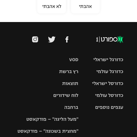
אהבתי
לא אהבתי
כדורגל ישראלי
VOD
כדורגל עולמי
רץ ברשת
ליגת העל
כדורסל ישראלי
תוצאות
ליגת
ליגה לאומית
האלופות
כדורסל עולמי
לוח שידורים
ליגת ווינר
סל
גביע הטוטו
ענפים נוספים
ברחבה
ליגה
NBA
אירופית
"מעל הליגה" – פודקאסט
ליגה לאומית
ליגיונרים
טניס
יורוליג
ליגה אנגלית
"מחצית בשכונה" – פודקאסט
כדורסל נשים
גביע המדינה