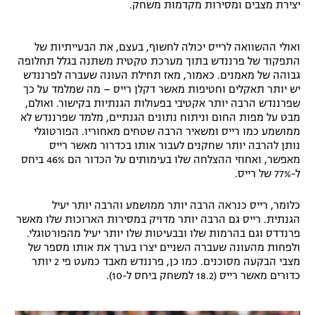
יצירת מצבים ומסירות מקדמות משחק.
ואולי ההשוואה לרייס יכולה לחשוף, בעצם, את הבעייתיות של
התפקוד של פרננדש בתוך מערכת טקטית משתנה בגלל תחלופה
גבוהה של מאמנים. כאמור, מאז תחילת העונה שעברה לפרננדש
יש יותר תאקלים וחטיפות מאשר דקלן רייס – מה שמלמד על כך
שפרננדש הרבה יותר אקטיבי בפעולות הגנתיות בקישור. ואולם,
מבט על מפות החום וניתוח נתונים הגנתיים, מלמד שפרננדש לא
ממושמע כמו רייס ומשאיר הרבה שטחים מאחוריו. הפורטוגלי
נותן להרבה יותר שחקנים לעבור אותו בכדרור מאשר רייס
מאפשר, ואחוזי ההצלחה שלו בעימותים על הכדור הם 46% ביחס
ל-77% של רייס.
כלומר, רייס כנראה הרבה יותר ממושמע והרבה יותר יעיל
הגנתית. רייס גם הרבה יותר מדויק במסירות הארוכות שלו מאשר
פרנדדס וגם בהרמות שלו ובבעיטות שלו יותר יעיל מהפורטוגלי.
ולפחות מהעונה שעברה השניים יצרו בערך את אותו מספר של
מצבי הבקעה מסוכנים. כמו כן, פרננדש מאבד כמעט פי 2 יותר
כדורים מאשר רייס (18.2 למשחק ביחס ל-10).