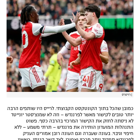
|
רויטרס
כמובן שהכל בתוך הקונטקסט הקבוצתי. לרייס היו שותפים הרבה
יותר טובים לקישור מאשר לפרננדש – וזה לא שמנצ'סטר יונייטד
לא ניסתה לחזק את הקישור המרכזי בהרבה כסף. פשוט
התנהלות המועדון הותירה את פרננדש – תרתי משמע – ללא
חיפוי וגיבוי. בעונה שעברה וגם העונה רובן אמורים העניק
לפרננדש תפקיד יותר מרכזי ואחורי, לצד קשר הגנתי, כששני