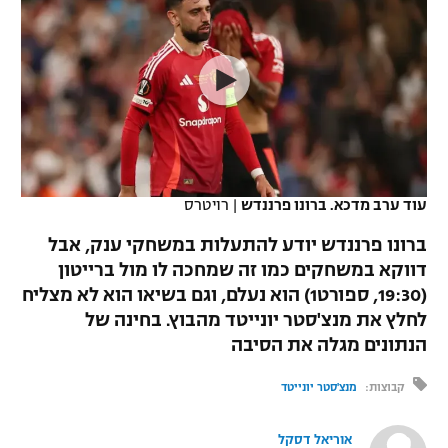
כדורסל נשים
נבחרת ישראל
יורוליג
ליגה ספרדית
טניס
VOD
מכבי תל אביב
מכבי חיפה
יורוקאפ
ליגה איטלקית
כדוריד
הפועל חולון
בית"ר ירושלים
רץ ברשת
ליגה צרפתית
כדורעף
הפועל ירושלים
מכבי תל אביב
ליגה הולנדית
שחייה
תוצאות
עוד ערב מדכא. ברונו פרננדש
|
רויטרס
דני אבדיה
הפועל תל אביב
ליגה טורקית
ברונו פרננדש יודע להתעלות במשחקי ענק, אבל
ג'ודו
הפועל חיפה
דווקא במשחקים כמו זה שמחכה לו מול ברייטון
לוח שידורים
ליגה סינית
(19:30, ספורט1) הוא נעלם, וגם בשיאו הוא לא מצליח
אגרוף
הפועל באר שבע
לחלץ את מנצ'סטר יונייטד מהבוץ. בחינה של
ליגה ברזילאית
ברחבה
הנתונים מגלה את הסיבה
ספורט אולימפי
מכבי נתניה
ליגות נוספות
קבוצות:
מנצ'סטר יונייטד
UFC
"מעל הליגה" – פודקאסט
בני יהודה
אוריאל דסקל
היאבקות WWE