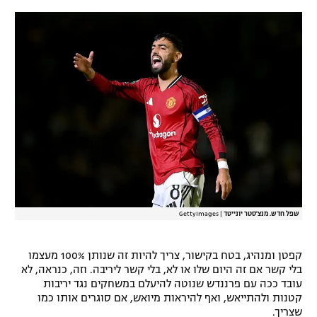
שפל חדש. מנצ'סטר יונייטד
|
GettyImages
קפטן ומנהיג, בטח בקישור, צריך להיות זה שנותן 100% מעצמו
בלי קשר אם זה היום שלו או לא, בלי קשר ליריבה. וזה, כנראה, לא
עובד ככה עם פרננדש שנוטה להיעלם במשחקים נגד יריבות
קטנות ולהתייאש, ואף להיראות מיואש, אם סוגרים אותו כמו
שצריך.