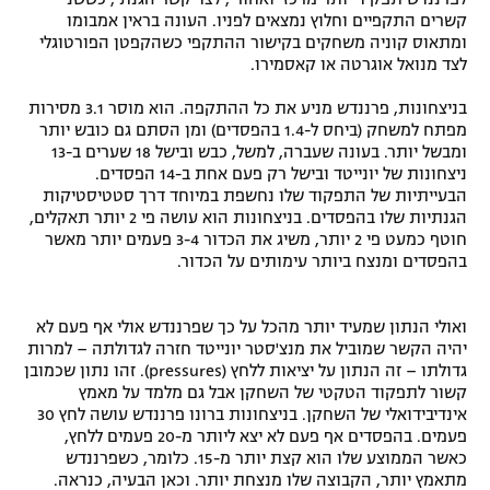
קשרים התקפיים וחלוץ נמצאים לפניו. העונה בראין אמבומו
ומתאוס קוניה משחקים בקישור ההתקפי כשהקפטן הפורטוגלי
לצד מנואל אוגרטה או קאסמירו.
בניצחונות, פרננדש מניע את כל ההתקפה. הוא מוסר 3.1 מסירות
מפתח למשחק (ביחס ל-1.4 בהפסדים) ומן הסתם גם כובש יותר
ומבשל יותר. בעונה שעברה, למשל, כבש ובישל 18 שערים ב-13
ניצחונות של יונייטד ובישל רק פעם אחת ב-14 הפסדים.
הבעייתיות של התפקוד שלו נחשפת במיוחד דרך סטטיסטיקות
הגנתיות שלו בהפסדים. בניצחונות הוא עושה פי 2 יותר תאקלים,
חוטף כמעט פי 2 יותר, משיג את הכדור 3-4 פעמים יותר מאשר
בהפסדים ומנצח ביותר עימותים על הכדור.
ואולי הנתון שמעיד יותר מהכל על כך שפרננדש אולי אף פעם לא
יהיה הקשר שמוביל את מנצ'סטר יונייטד חזרה לגדולתה – למרות
גדולתו – זה הנתון על יציאות ללחץ (pressures). זהו נתון שכמובן
קשור לתפקוד הטקטי של השחקן אבל גם מלמד על מאמץ
אינדיבידואלי של השחקן. בניצחונות ברונו פרננדש עושה לחץ 30
פעמים. בהפסדים אף פעם לא יצא ליותר מ-20 פעמים ללחץ,
כאשר הממוצע שלו הוא קצת יותר מ-15. כלומר, כשפרננדש
מתאמץ יותר, הקבוצה שלו מנצחת יותר. וכאן הבעיה, כנראה.