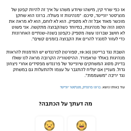
או כפי שרוי קין, מישהו שיודע משהו על איך זה להיות קפטן של
מנצ'סטר יונייטד, סיכם: "מנהיגות זו פעולה. ברונו הוא שחקן
מוכשר מאוד אבל זה לא מספיק. הוא לא לוחם, הוא לא מראה את
הסוג הזה של מנהיגות, במיוחד כשהקבוצה מתקשה. אני פשוט
לא חושב שברונו עשה מספיק כקפטן בשנה-שנתיים האחרונות
כדי לעזור למנג'ר להרים את הקבוצה בזמנים קשים".
השבת נגד ברייטון (19:30, ספורט1) לפרננדש יש הזדמנות להראות
מנהיגות באולד טראפורד. ההיסטוריה הקרובה מראה לנו שאלו
בדיוק מסוג המשחקים שיונייטד של פרננדש מפסידים אחרי ניצחון
גדול. מעניין אם יצליח להתגבר על עצמו ולהתעלות גם במשחק
נגד יריבה "משעממת".
עוד באותו נושא:
ברונו פרננדס
,
מנצ'סטר יונייטד
מה דעתך על הכתבה?