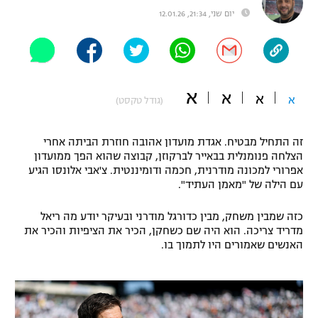
יום שני, 21:34, 12.01.26
"מחצית בשכונה" – פודקאסט
אופניים
ספורט מוטורי
משתתפים וזוכים בפרסים
א
א
כדורמים
א
א
(גודל טקסט)
תקנון משתתפים וזוכים בפרסים
טניס
פוטבול אמריקאי NFL
זה התחיל מבטיח. אגדת מועדון אהובה חוזרת הביתה אחרי
תקנון עבור פעילות אלקטרה
הצלחה פנומנלית בבאייר לברקוזן, קבוצה שהוא הפך ממועדון
גיימינג E-Sports
בייסבול MLB
אפרורי למכונה מודרנית, חכמה ודומיננטית. צ'אבי אלונסו הגיע
תקנון עבור פעילות ספורט 1 – "מרלן"
עם הילה של "מאמן העתיד".
ספורט אתגרי ואקסטרים
תנאי שימוש
כזה שמבין משחק, מבין כדורגל מודרני ובעיקר יודע מה ריאל
מדריד צריכה. הוא היה שם כשחקן, הכיר את הציפיות והכיר את
אומנויות לחימה
האנשים שאמורים היו לתמוך בו.
מדיניות פרטיות
גיימינג E-Sports
תקנון פעילות ספורט 1