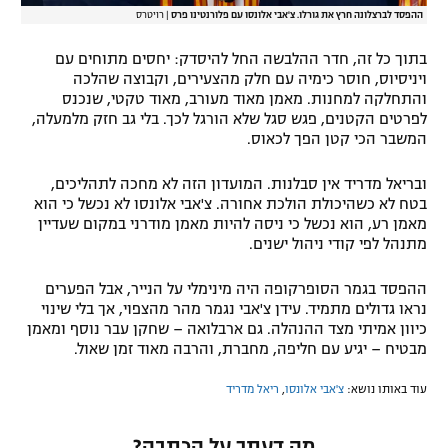
ההפסד לברצלונה חרץ את גורלו. צ'אבי אלונסו עם פלורנטינו פרס
|
רויטרס
בתוך כל זה, חדר ההלבשה החל להיסדק: יחסים מתוחים עם
ויניסיוס, חוסר כימיה עם חלק מהצעירים, וקבוצה שהלכה
והתחלקה למחנות. מאמן מאוד מעורב, מאוד טקטי, שנכנס
לפרטים הקטנים, פגש סגל שלא הורגל לכך. בלי גב חזק מלמעלה,
המשבר הכי קטן הפך לכאוס.
ובריאל מדריד אין סבלנות. המועדון הזה לא מחכה לתהליכים,
בטח לא כשהיכולת הולכת אחורה. צ'אבי אלונסו לא נכשל כי הוא
מאמן רע, הוא נכשל כי ניסה להיות מאמן מודרני במקום שעדיין
מתנהל לפי קודי ניהול ישנים.
ההפסד בגמר הסופרקופה היה מינימלי על הנייר, אבל הפערים
נראו גדולים מתמיד. עידן צ'אבי נגמר מהר מהצפוי, אך בלי שינוי
כיוון אמיתי מצד ההנהלה. גם ארבלואה – שחקן עבר נוסף ומאמן
מבטיח – יגיע עם חליפה, מחברת, והרבה מאוד זמן שאול.
עוד באותו נושא:
צ'אבי אלונסו
,
ריאל מדריד
מה דעתך על הכתבה?