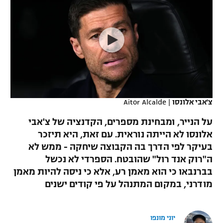
כדורסל נשים
נבחרת ישראל
יורוליג
ליגה ספרדית
טניס
VOD
מכבי תל אביב
מכבי חיפה
יורוקאפ
ליגה איטלקית
כדוריד
הפועל חולון
בית"ר ירושלים
רץ ברשת
ליגה צרפתית
כדורעף
הפועל ירושלים
מכבי תל אביב
ליגה הולנדית
שחייה
תוצאות
צ'אבי אלונסו
|
Aitor Alcalde
דני אבדיה
הפועל תל אביב
ליגה טורקית
על הנייר, ומבחינת מספרים, הקדנציה של צ'אבי
ג'ודו
הפועל חיפה
אלונסו לא הייתה נוראית. עם זאת, היא תיזכר
לוח שידורים
ליגה סינית
בעיקר לפי הדרך בה הקבוצה שיחקה - ממש לא
אגרוף
הפועל באר שבע
ה"רוק אנד רול" שהובטח. הספרדי לא נכשל
ליגה ברזילאית
ברחבה
בברנבאו כי הוא מאמן רע, אלא כי ניסה להיות מאמן
ספורט אולימפי
מכבי נתניה
מודרני, במקום המתנהל על פי קודים ישנים
ליגות נוספות
UFC
"מעל הליגה" – פודקאסט
בני יהודה
יוני מונפו
היאבקות WWE