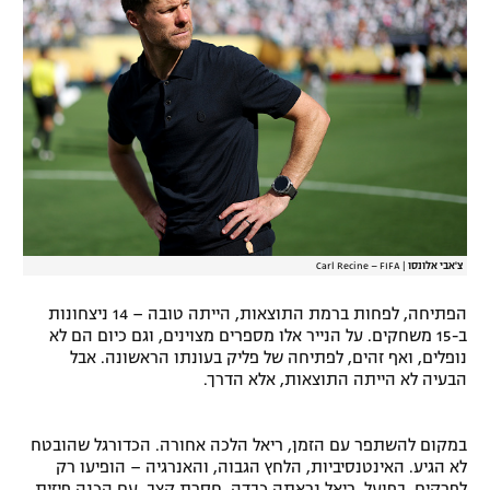
רשיון להקרנה פומבית לבית עסק
הצטרפות לחבילת הערוצים
לוח דרושים – ג'ובנט
תגיות
המגזין
צ'אבי אלונסו
|
Carl Recine – FIFA
הפתיחה, לפחות ברמת התוצאות, הייתה טובה – 14 ניצחונות
ב-15 משחקים. על הנייר אלו מספרים מצוינים, וגם כיום הם לא
נופלים, ואף זהים, לפתיחה של פליק בעונתו הראשונה. אבל
הבעיה לא הייתה התוצאות, אלא הדרך.
במקום להשתפר עם הזמן, ריאל הלכה אחורה. הכדורגל שהובטח
לא הגיע. האינטנסיביות, הלחץ הגבוה, והאנרגיה – הופיעו רק
לפרקים. בפועל, ריאל נראתה כבדה, חסרת קצב, עם הכנה פיזית