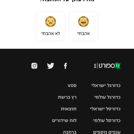
אהבתי
לא אהבתי
כדורגל ישראלי
VOD
כדורגל עולמי
רץ ברשת
ליגת העל
כדורסל ישראלי
תוצאות
ליגת
ליגה לאומית
האלופות
כדורסל עולמי
לוח שידורים
ליגת ווינר
סל
גביע הטוטו
ענפים נוספים
ברחבה
ליגה