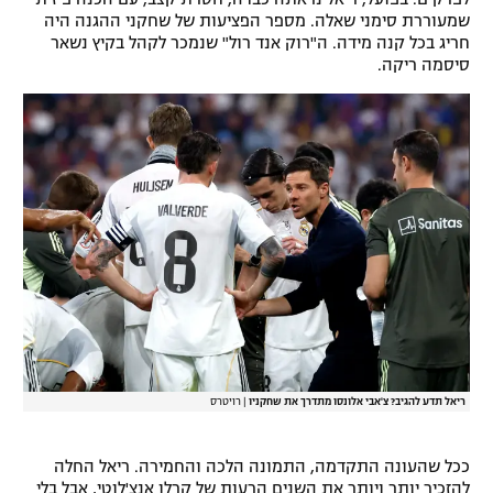
שמעוררת סימני שאלה. מספר הפציעות של שחקני ההגנה היה
חריג בכל קנה מידה. ה"רוק אנד רול" שנמכר לקהל בקיץ נשאר
סיסמה ריקה.
ריאל תדע להגיב? צ'אבי אלונסו מתדרך את שחקניו
|
רויטרס
ככל שהעונה התקדמה, התמונה הלכה והחמירה. ריאל החלה
להזכיר יותר ויותר את השנים הרעות של קרלו אנצ'לוטי, אבל בלי