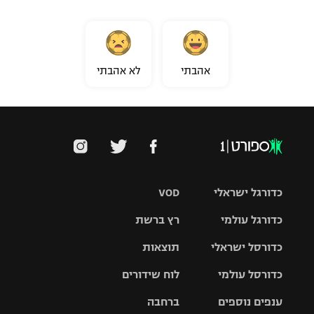
אהבתי
לא אהבתי
כדורגל ישראלי
VOD
כדורגל עולמי
רץ ברשת
ליגת העל
כדורסל ישראלי
תוצאות
ליגת
ליגה לאומית
האלופות
כדורסל עולמי
לוח שידורים
ליגת ווינר
סל
גביע הטוטו
ענפים נוספים
ברחבה
ליגה
NBA