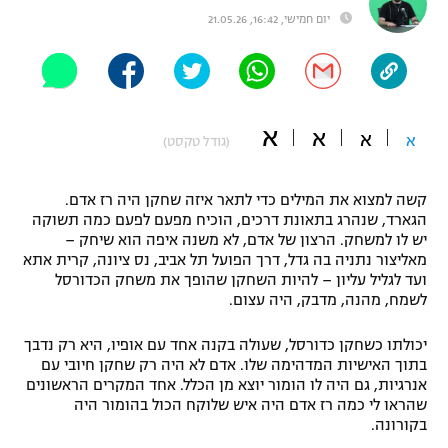
יום חמישי, 16:42, 21.05.26
"מחצית בשכונה" – פודקאסט
אופניים
ספורט מוטורי
משתתפים וזוכים בפרסים
א
א
כדורמים
א
א
(גודל טקסט)
תקנון משתתפים וזוכים בפרסים
טניס
פוטבול אמריקאי NFL
קשה למצוא את המילים כדי לתאר איזה שחקן היה רז אדם.
תקנון עבור פעילות אלקטרה
הגארד, שנהרג בתאונת דרכים, הוכיח מפעם לפעם כמה תשוקה
גיימינג E-Sports
בייסבול MLB
יש לו למשחק. הרצון של אדם, לא משנה איפה הוא שיחק –
תקנון עבור פעילות ספורט 1 – "מרלן"
מאליצור נתניה בה גדל, דרך הפועל תל אביב, נס ציונה, קרית אתא
ועד לגליל עליון – להיות השחקן שהופך את משחק הכדורסל
ספורט אתגרי ואקסטרים
תנאי שימוש
לשמח, מהנה, מדבק, היה עצום.
אומנויות לחימה
יכולתו כשחקן כדורסל, שעולה בקנה אחד עם אופיו, היא רק נדבך
מדיניות פרטיות
בתוך האישיות המדהימה שלו. אדם לא היה רק שחקן חיובי עם
גיימינג E-Sports
אנרגיות, גם היה לו הומור יוצא מן הכלל. אחד המקרים הראשונים
שהראו לי כמה רז אדם היה איש שלוקח הכול בהומור היה
תקנון פעילות ספורט 1
בקורונה.