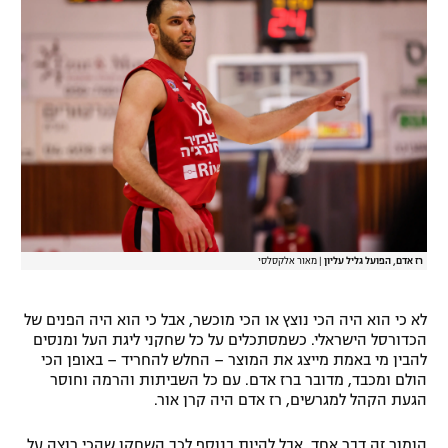
רז אדם, הפועל גליל עליון
|
מאור אלקסלסי
לא כי הוא היה הכי נוצץ או הכי מוכשר, אבל כי הוא היה הפנים של
הכדורסל הישראלי. כשמסתכלים על כל שחקני ליגת העל ומנסים
להבין מי באמת מייצג את המוצר – החלש להחריד – באופן הכי
הולם ומכבד, מדובר ברז אדם. עם כל השביתות והרמה וחוסר
הגעת הקהל למגרשים, רז אדם היה קרן אור.
הומור זה דבר אחד, אבל להיות בנוסף לכך השחקן שהכי רוצה על