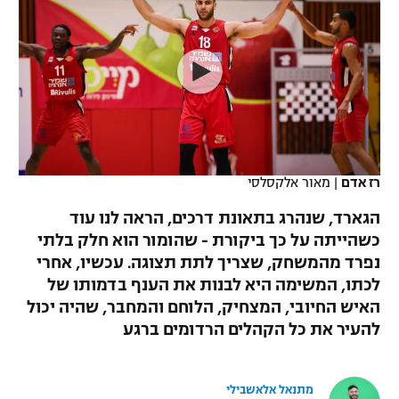
כדורסל נשים
נבחרת ישראל
יורוליג
ליגה ספרדית
טניס
VOD
מכבי תל אביב
מכבי חיפה
יורוקאפ
ליגה איטלקית
כדוריד
הפועל חולון
בית"ר ירושלים
רץ ברשת
ליגה צרפתית
כדורעף
הפועל ירושלים
מכבי תל אביב
ליגה הולנדית
שחייה
תוצאות
רז אדם
|
מאור אלקסלסי
דני אבדיה
הפועל תל אביב
ליגה טורקית
הגארד, שנהרג בתאונת דרכים, הראה לנו עוד
ג'ודו
הפועל חיפה
כשהייתה על כך ביקורת - שהומור הוא חלק בלתי
לוח שידורים
ליגה סינית
נפרד מהמשחק, שצריך לתת תצוגה. עכשיו, אחרי
אגרוף
הפועל באר שבע
לכתו, המשימה היא לבנות את הענף בדמותו של
ליגה ברזילאית
ברחבה
האיש החיובי, המצחיק, הלוחם והמחבר, שהיה יכול
ספורט אולימפי
מכבי נתניה
להעיר את כל הקהלים הרדומים ברגע
ליגות נוספות
UFC
"מעל הליגה" – פודקאסט
בני יהודה
מתנאל אלאשבילי
היאבקות WWE