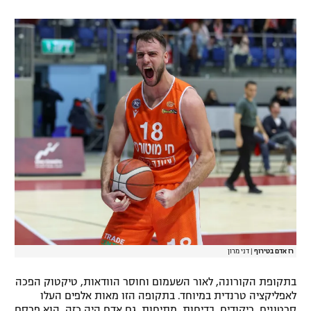
רשיון להקרנה פומבית לבית עסק
הצטרפות לחבילת הערוצים
לוח דרושים – ג'ובנט
תגיות
המגזין
רז אדם בטירוף
|
דני מרון
בתקופת הקורונה, לאור השעמום וחוסר הוודאות, טיקטוק הפכה
לאפליקציה טרנדית במיוחד. בתקופה הזו מאות אלפים העלו
סרטונים. ריקודים, בדיחות, מתיחות. גם אדם היה כזה. הוא פרסם