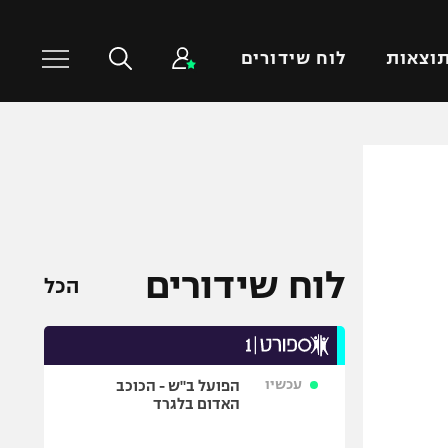
וצאות
לוח שידורים
כדורסל עולמי
ענפים נוספים
NBA
טניס
יורוליג
כדוריד
יורוקאפ
כדורעף
לוח שידורים
הכל
שחייה
ג'ודו
אגרוף
עכשיו
הפועל ב"ש - הכוכב
ספורט אולימפי
האדום בלגרד
UFC