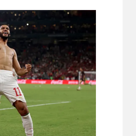
משתתפים וזוכים בפרסים
מכבי ת
הפועל 
תקנון משתתפים וזוכים בפרסים
הפועל 
תקנון עבור פעילות אלקטרה
הפועל 
תקנון עבור פעילות ספורט 1 – "מרלן"
מכבי נ
טניס
בני יהו
גיימינג E-Sports
תנאי שימוש
מדיניות פרטיות
תקנון פעילות ספורט 1
רשיון להקרנה פומבית לבית עסק
הצטרפות לחבילת הערוצים
לוח דרושים – ג'ובנט
תגיות