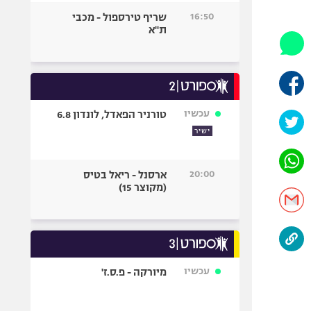
היאבקות WWE
16:50
שריף טירספול - מכבי
אופניים
ת"א
ספורט מוטורי
כדורמים
פוטבול אמריקאי NFL
בייסבול MLB
עכשיו
טורניר הפאדל, לונדון 6.8
ספורט אתגרי
ישיר
ואקסטרים
אומנויות לחימה
20:00
ארסנל - ריאל בטיס
גיימינג E-Sports
(מקוצר 15)
עכשיו
מיורקה - פ.ס.ז'