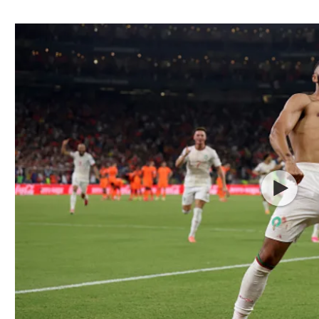
ל אביב
ליגה טורקית
תל אביב
ליגה סינית
חיפה
ליגה ברזילאית
באר שבע
ליגות נוספות
תניה
דה