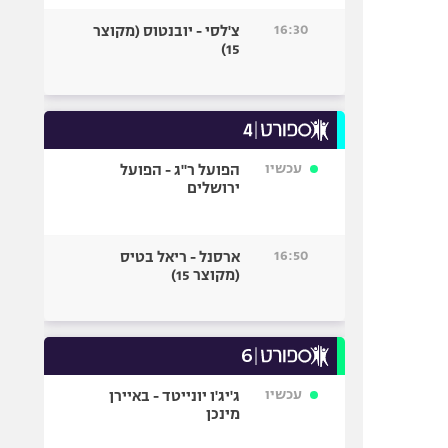
16:30
צ'לסי - יובנטוס (מקוצר
15)
עכשיו
הפועל ר"ג - הפועל
ירושלים
16:50
ארסנל - ריאל בטיס
(מקוצר 15)
עכשיו
ג'יג'ו יונייטד - באיירן
מינכן