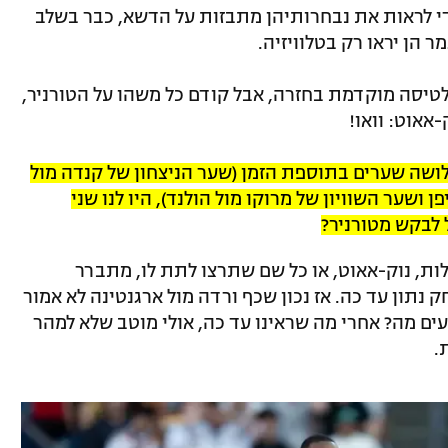
כדי לראות את נבחרותיהן מתבזות על הדשא, כבר בשלב
הן יראו רק בטלוויזיה.
 לטיסה מוקדמת בחזרה, אבל קודם כל משהו על הטורניר,
אוט: וואו!
שלושה שערים בתוספת הזמן (שער הניצחון של קנדה מול
 ושער השוויון של מרוקו מול הולנד), היו לנו שני
 לבקש מטורניר?
ש הזה, של 1/16 הגמר, 32 הגדולות, נוק-אאוט, או כל שם שתרצו לתת לו, מתברר
תון עד כה. אז נכון שכף ורדה מול ארגנטינה לא אמור
ם מה? אחרי מה שראינו עד כה, אולי מוטב שלא למהר
.