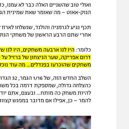
ואולי טוב שהשניים האלה כבר לא עמנו, 
הנוק-אאוט – מה שאומר שאת שמינית הגמר 
תכף נגיע לגרמניה והולנד, שנשלחו לארוז
אחרי שתם הרבע הראשון של משחקי הנוק-א
כלומר:
היו לנו ארבעה משחקים, היו לנו 
דרום אפריקה, שער הניצחון של ברזיל על יפן
משחקים שהוכרעו בפנדלים… מה עוד נוכל
השלב החד
כהצלחה גדולה, שמספקת דרמה בכל משחק נ
להיות משחק כה מותח… ובעצם, אתם יודעי
להמר – כן, אפילו אם מדובר במפגש קצוות