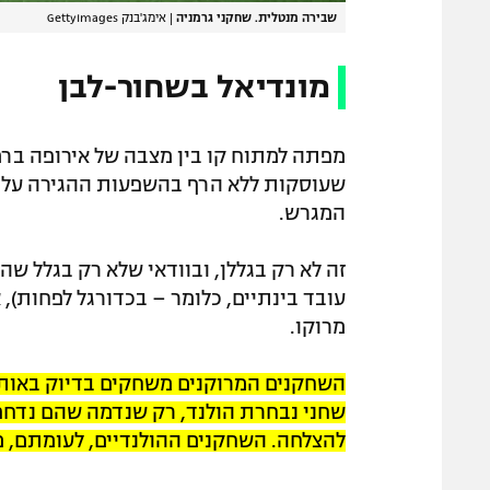
שבירה מנטלית. שחקני גרמניה
|
אימג'בנק GettyImages
מונדיאל בשחור-לבן
מפתה למתוח קו בין מצבה של אירופה בר
שעוסקות ללא הרף בהשפעות ההגירה על ז
המגרש.
זה לא רק בגללן, ובוודאי שלא רק בגלל שה
עובד בינתיים, כלומר – בכדורגל לפחות), 
מרוקו.
השחקנים המרוקנים משחקים בדיוק באותן 
שחני נבחרת הולנד, רק שנדמה שהם נדחפ
להצלחה. השחקנים ההולנדיים, לעומתם, 