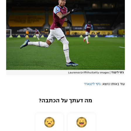
ג'סי לינגרד
|
Laurence Griffiths/Getty Images
עוד באותו נושא:
ג'סי לינגארד
מה דעתך על הכתבה?