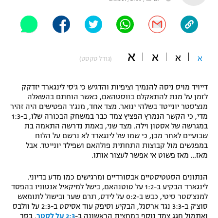
"מחצית בשכונה" – פודקאסט
אופניים
ספורט מוטורי
משתתפים וזוכים בפרסים
א
א
א
א
(גודל טקסט)
כדורמים
תקנון משתתפים וזוכים בפרסים
טניס
דייויד מויס ניסה להנמיך וציפיות והדגיש כי ג'סי לינגארד יזדקק
פוטבול אמריקאי NFL
לזמן על מנת להתאקלם בווסטהאם, כאשר הוחתם בהשאלה
תקנון עבור פעילות אלקטרה
מנצ'סטר יונייטד בשלהי ינואר. מצד אחד, מנג'ר הפטישים היה זהיר
גיימינג E-Sports
בייסבול MLB
מדי, כי הקשר הנמרץ הפציץ צמד כבר במשחק הבכורה שלו, ב-1:3
תקנון עבור פעילות ספורט 1 – "מרלן"
במגרשה של אסטון וילה. מצד שני, באמת נדרשה התאמה בת
שבועיים לאחר מכן, כי שמו של לינגארד לא נרשם על הלוח
ספורט אתגרי ואקסטרים
תנאי שימוש
במפגשים מול קבוצות התחתית פולהאם ושפילד יונייטד. אבל
מאז… מאז פשוט אי אפשר לעצור אותו.
אומנויות לחימה
הנתונים הסטטיסטיים אבסורדיים ומרגישים כמו מדע בדיוני.
מדיניות פרטיות
גיימינג E-Sports
לינגארד הבקיע ב-1:2 על טוטנהאם, בישל למיקאיל אנטוניו בהפסד
למנצ'סטר סיטי, כבש ב-0:2 על לידס, תרם שער ובישול לתומאש
סוצ'ק ב-3:3 נגד ארסנל, הבקיע וסיפק עוד אסיסט ב-2:3 על וולבס
תקנון פעילות ספורט 1
ואתמול חגג צמד נוסף במחצית הראשונה ב-
2:3 על לסטר
. בסך