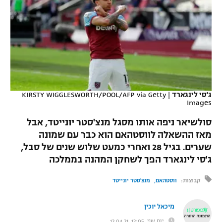
כדורסל נשים
נבחרת ישראל
יורוליג
ליגה ספרדית
טניס
VOD
מכבי תל אביב
מכבי חיפה
יורוקאפ
ליגה איטלקית
כדוריד
הפועל חולון
בית"ר ירושלים
רץ ברשת
ליגה צרפתית
כדורעף
הפועל ירושלים
מכבי תל אביב
ליגה הולנדית
ג'סי לינגארד
|
KIRSTY WIGGLESWORTH/POOL/AFP via Getty
שחייה
תוצאות
Images
דני אבדיה
הפועל תל אביב
ליגה טורקית
סולשיאר ניפה אותו מסגל מנצ'סטר יונייטד, אבל
ג'ודו
הפועל חיפה
לוח שידורים
מאז ההשאלה לווסטהאם הוא כבר עם שמונה
ליגה סינית
שערים. בגיל 28 ואחרי כמעט שלוש שנים של סבל,
אגרוף
הפועל באר שבע
ג'סי לינגארד הפך לשחקן המהנה בממלכה
ליגה ברזילאית
ברחבה
ספורט אולימפי
מכבי נתניה
קבוצות:
ווסטהאם
מנצ'סטר יונייטד
ליגות נוספות
UFC
"מעל הליגה" – פודקאסט
בני יהודה
מיכאל יוכין
היאבקות WWE
יום שני, 12:05, 12.04.21