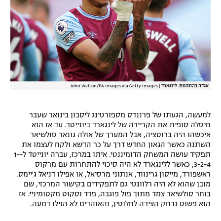
אגדה בהתהוות. לינגארד
|
John Walton/PA Images via Getty Images
למעשה, הגעתו של פרננדס מספורטינג ליסבון בינואר שעבר
חיסלה סופית את הקריירה של לינגארד ביונייטד. עד אז הוא
איכשהו היה ברוטציה, אבל המערך של אולה גונאר סולשיאר
השתנה כאשר הגאון החדש דרך על כר הדשא ולקח לעצמו את
תפקיד עושה המשחק הדומיננטי. איתו במרכז, עברה יונייטד ל-1-
3-2-4, כאשר ללינגארד לא היה סיכוי להתחרות עם מרקוס
ראשפורד, מייסון גרינווד, אנתוני מרסיאל, או אפילו דניאל ג'יימס.
מובן שהוא לא היה רלוונטי גם לתפקידים בקישור המרכזי, שם
בוחר סולשיאר צמד מתוך פול פוגבה, פרד וסקוט מקטומיניי. אז
הוא פשוט נדחק הצידה לחלוטין, והאוהדים לא הזילו דמעה.