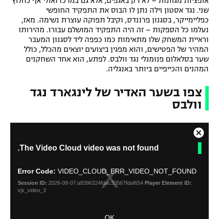
אופציות מגוונות – לא רק באגפים, אלא גם במרכז ואולי אף כחלוץ
שני. נגד אסטון וילה נתן לו הבוס את התפקיד החופשי
כפליימייקר, בסגנון פרננדס, וקיבל תפוקה עוצרת נשימה. מאז,
נעלמו כל הספקות – זה היה התפקיד המושלם עבורו. מהירותו
וראיית המשחק שלו מתאימות כמו כפפה ליד לסגנון המעבר
המהיר של הפטישים, והוא מפגין ביצועים יוצאים מהכלל, כולל
שער בסלאלום פנומנלי נגד וולבס. לפתע, הוא אחד השחקנים
המהנים והכייפיים ביותר באנגליה.
צפו בשער האדיר של לינגארד נגד
וולבס
C
T
The Video Cloud video was not found.
l
h
o
i
s
s
Error Code:
VIDEO_CLOUD_ERR_VIDEO_NOT_FOUND
i
e
Session ID:
2026-08-07:a8396324fdac33567fdaf654
Player Element ID:
s
M
vjs_video_3
a
o
m
d
OK
o