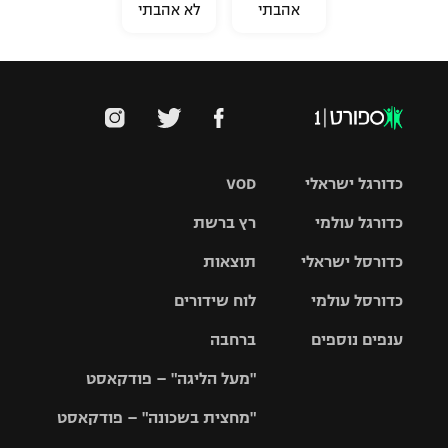
אהבתי
לא אהבתי
כדורגל ישראלי
VOD
כדורגל עולמי
רץ ברשת
ליגת העל
כדורסל ישראלי
תוצאות
ליגת
ליגה לאומית
האלופות
כדורסל עולמי
לוח שידורים
ליגת ווינר
סל
גביע הטוטו
ענפים נוספים
ברחבה
ליגה
NBA
אירופית
"מעל הליגה" – פודקאסט
ליגה לאומית
ליגיונרים
טניס
יורוליג
ליגה אנגלית
"מחצית בשכונה" – פודקאסט
כדורסל נשים
גביע המדינה
כדוריד