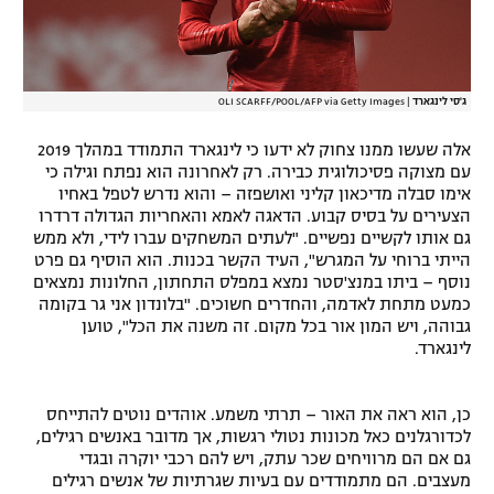
ג'סי לינגארד
|
OLI SCARFF/POOL/AFP via Getty Images
אלה שעשו ממנו צחוק לא ידעו כי לינגארד התמודד במהלך 2019
עם מצוקה פסיכולוגית כבירה. רק לאחרונה הוא נפתח וגילה כי
אימו סבלה מדיכאון קליני ואושפזה – והוא נדרש לטפל באחיו
הצעירים על בסיס קבוע. הדאגה לאמא והאחריות הגדולה דרדרו
גם אותו לקשיים נפשיים. "לעתים המשחקים עברו לידי, ולא ממש
הייתי ברוחי על המגרש", העיד הקשר בכנות. הוא הוסיף גם פרט
נוסף – ביתו במנצ'סטר נמצא במפלס התחתון, החלונות נמצאים
כמעט מתחת לאדמה, והחדרים חשוכים. "בלונדון אני גר בקומה
גבוהה, ויש המון אור בכל מקום. זה משנה את הכל", טוען
לינגארד.
כן, הוא ראה את האור – תרתי משמע. אוהדים נוטים להתייחס
לכדורגלנים כאל מכונות נטולי רגשות, אך מדובר באנשים רגילים,
גם אם הם מרוויחים שכר עתק, ויש להם רכבי יוקרה ובגדי
מעצבים. הם מתמודדים עם בעיות שגרתיות של אנשים רגילים