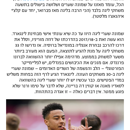
הכל, עומד מאזנו על שמונה שערים ושלושה בישולים בתשעה
רשיון להקרנה פומבית לבית עסק
משחקי ליגה בלבד (הכי הרבה בליגה מאז פברואר, יחד עם קלצ'י
איהנאצ'ו מלסטר).
הצטרפות לחבילת הערוצים
שמונה שערי ליגה היוו עד כה שיא עונתי אישי מבחינת לינגארד.
לוח דרושים – ג'ובנט
הוא עשה זאת ב-2017/18 בהדרכתו של ז'וזה מוריניו, וסלל את
דרכו להרכב נבחרת אנגליה במונדיאל ברוסיה. אז נדרשו לו 33
תגיות
משחקי ליגה על מנת להגיע לתוצאה, הפעם הוא מעורב ביותר
משער למשחק בממוצע. מדהימה אפילו יותר ההשוואה לברונו
פרננדס. אם מנכים את הכיבושים בפנדלים, יש לפליימייקר
המגזין
הפורטוגלי – הלב והנשמה של השדים האדומים – שמונה שערי
ליגה ב-30 משחקים העונה. לינגארד הגיע לרף הזה בפחות משליש
במדי הפטישים. כבר עכשיו יש לו יותר שערי ליגה בהשוואה
לסאדיו מאנה או קווין דה בריינה, שלא לדבר על טימו ורנר שלא
פוגע ממטר. אין דברים כאלה – זו אגדה בהתהוות.