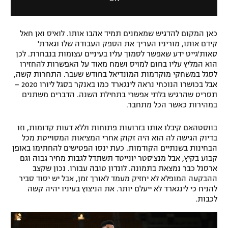
a
d
l
a
D
l
i
כאן המקום להדגיש שמאמנים תמיד אהבו אותו. לואיס ואן חאל
w
קידם אותו, מוריניו העריך את הספק העבודה שלו וגארת'
a
i
סאות'גייט ידע שאפשר לסמוך עליו בעיניים עצומות בנבחרת. לכן
l
n
הוא המליץ עליו בחום למויס ושמח מאוד על האפשרות להחזירו
o
d
לסגל במשחקי מוקדמות המונדיאל בחודש שעבר. התחרות קשה,
g
o
אבל בכושרו הנוכחי נראה לינגארד כמו באנקר בסגל ליורו 2020 –
w
תסריט שהרגיש בלתי אפשרי בתחילת השנה. הדברים משתנים
.
במהירות כאשר הכל מתחבר.
בווסטהאם קיבלו אותו בזרועות פתוחות וללא דעות קדומות, וזו
בדיוק הגישה לה הוא היה זקוק אחרי המציאות המסוייטת מכל
הבחינות בשנתיים הקודמות. כעת ינסו הפטישים להחתימו באופן
קבוע בקיץ, אבל מנצ'סטר יונייטד תשתדל לגבות מחיר גבוה וגם
ארסנל כבר נמצאת בתמונה. לונדון טובה עבורו. נכון שקצב
ההבקעה המופלא לא יחזיק מעמד לאורך זמן, אבל יש יסוד סביר
להניח כי לינגארד לא ייעלם יותר. את הניצוץ בעיניו יהיה קשה
לכבות.