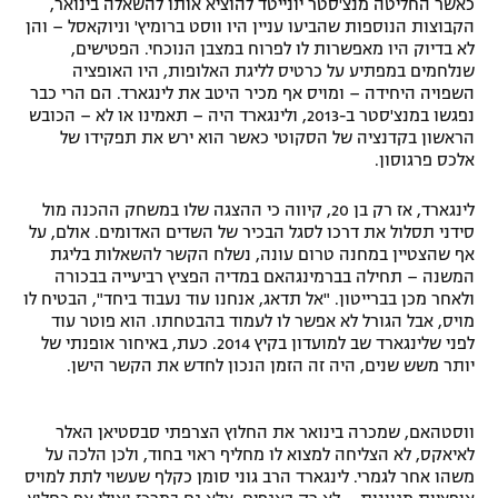
כאשר החליטה מנצ'סטר יונייטד להוציא אותו להשאלה בינואר,
הקבוצות הנוספות שהביעו עניין היו ווסט ברומיץ' וניוקאסל – והן
לא בדיוק היו מאפשרות לו לפרוח במצבן הנוכחי. הפטישים,
שנלחמים במפתיע על כרטיס לליגת האלופות, היו האופציה
השפויה היחידה – ומויס אף מכיר היטב את לינגארד. הם הרי כבר
נפגשו במנצ'סטר ב-2013, ולינגארד היה – תאמינו או לא – הכובש
הראשון בקדנציה של הסקוטי כאשר הוא ירש את תפקידו של
אלכס פרגוסון.
לינגארד, אז רק בן 20, קיווה כי ההצגה שלו במשחק ההכנה מול
סידני תסלול את דרכו לסגל הבכיר של השדים האדומים. אולם, על
אף שהצטיין במחנה טרום עונה, נשלח הקשר להשאלות בליגת
המשנה – תחילה בברמינגהאם במדיה הפציץ רביעייה בבכורה
ולאחר מכן בברייטון. "אל תדאג, אנחנו עוד נעבוד ביחד", הבטיח לו
מויס, אבל הגורל לא אפשר לו לעמוד בהבטחתו. הוא פוטר עוד
לפני שלינגארד שב למועדון בקיץ 2014. כעת, באיחור אופנתי של
יותר משש שנים, היה זה הזמן הנכון לחדש את הקשר הישן.
ווסטהאם, שמכרה בינואר את החלוץ הצרפתי סבסטיאן האלר
לאיאקס, לא הצליחה למצוא לו מחליף ראוי בחוד, ולכן הלכה על
משהו אחר לגמרי. לינגארד הרב גוני סומן כקלף שעשוי לתת למויס