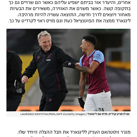
אחרים, והיעדר אור בביתם ישפיע עליהם כאשר הם שרויים גם כך
בתקופה קשה. כאשר משנים את האווירה, משאירים את הבעיות
מאחור ויוצאים לדרך חדשה, התוצאה עשויה להיות מרהיבה.
לינגארד ממצה את הפוטנציאל כעת וגם מויס ראוי לקרדיט על כך.
גם לו מגיע קרדיט. מויס עם לינגארד
|
LAURENCE GRIFFITHS/POOL/AFP via Getty Images
מנג'ר ווסטהאם העניק ללינגארד את חבל ההצלה היחיד שלו.