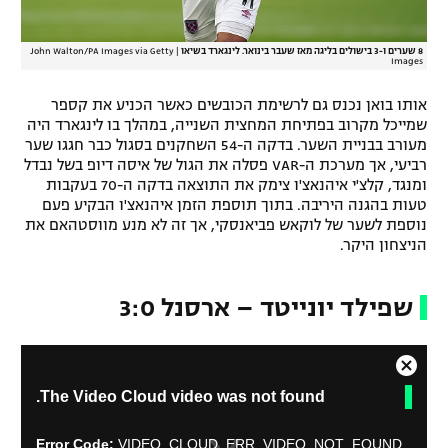
8 שערים ו-3 בישולים בליגה מאז שעבר בינואר. לינגארד בשיאו
|
John Walton/PA Images via Getty
Images
אותו בואן נכנס גם לרשימת הכובשים כאשר הכניע את קספר
שמייכל מקרוב בפתיחת המחצית השנייה, במהלך בו לינגארד היה
מעורב בבניית השער. בדקה ה-54 השחקנים בסגול כבר חגגו שער
רביעי, אך מערכת ה-VAR פסלה את הגול של איסה דיופ בשל נבדל
ומנגד, קלצ'י איהנאצ'ו צימק את התוצאה בדקה ה-70 בעקבות
טעות בהגנה היריבה. בתוך תוספת הזמן איהנאצ'ו הבקיע פעם
נוספת לשער של לוקאש פביאנסקי, אך זה לא מנע מווסטהאם את
הניצחון היקר.
שפילד יונייטד – ארסנל 3:0
C
T
The Video Cloud video was not found.
l
h
o
i
s
s
Error Code:
VIDEO_CLOUD_ERR_VIDEO_NOT_FOUND