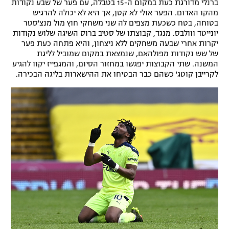
ברנלי מדורגת כעת במקום ה-15 בטבלה, עם פער של שבע נקודות
מהקו האדום. הפער אולי לא קטן, אך היא לא יכולה להרגיש
בטוחה, בטח כשכעת מצפים לה שני משחקי חוץ מול מנצ'סטר
יונייטד ווולבס. מנגד, קבוצתו של סטיב ברוס השיגה שלוש נקודות
יקרות אחרי שבעה משחקים ללא ניצחון, והיא פתחה כעת פער
של שש נקודות מפולהאם, שנמצאת במקום שמוביל לליגת
המשנה. שתי הקבוצות יפגשו במחזור הסיום, והמגפייז יקוו להגיע
לקרייבן קוטג' כשהם כבר הבטיחו את ההישארות בליגה הבכירה.