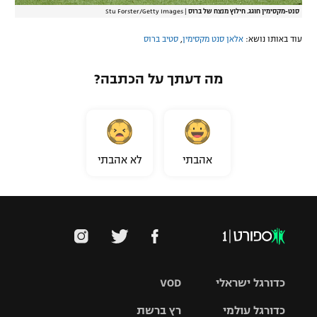
סנט-מקסימין חוגג. חילוץ מנצח של ברוס
|
Stu Forster/Getty Images
עוד באותו נושא:
אלאן סנט מקסימין
,
סטיב ברוס
מה דעתך על הכתבה?
אהבתי
לא אהבתי
כדורגל ישראלי
VOD
כדורגל עולמי
רץ ברשת