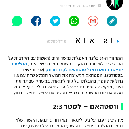
יום ראשון, 22:53, 11.04.21
"מחצית בשכונה" – פודקאסט
אופניים
ספורט מוטורי
משתתפים וזוכים בפרסים
א
א
כדורמים
א
א
(גודל טקסט)
תקנון משתתפים וזוכים בפרסים
טניס
פוטבול אמריקאי NFL
תקנון עבור פעילות אלקטרה
המחזור ה-31 בליגה האנגלית נמשך היום (ראשון) עם הקרבות על
הכרטיסים לאירופה במוקד. במשחק המרכזי של היום,
מנצ'סטר
גיימינג E-Sports
בייסבול MLB
יונייטד תתארח אצל טוטנהאם לקרב מרתק
(שידור ישיר
תקנון עבור פעילות ספורט 1 – "מרלן"
בספורט2)
. ווסטהאם המשיכה את הכושר הנפלא שלה עם 1:3
ספורט אתגרי ואקסטרים
גדול על לסטר, בהובלתו של ג'סי לינגארד. במשחק שפתח את
תנאי שימוש
היום, ניוקאסל קטעה רצף שלילי עם 1:2 על ברנלי בחוץ. ארסנל
נעלה את יום המשחקים כשניצחה 0:2 את שפילד יונייטד בחוץ.
אומנויות לחימה
ווסטהאם – לסטר 2:3
מדיניות פרטיות
גיימינג E-Sports
איזה שינוי עבר על ג'סי לינגארד מאז חודש ינואר. הקשר, שלא
תקנון פעילות ספורט 1
נספר במנצ'סטר יונייטד והושמץ מספר רב של פעמים, עבר