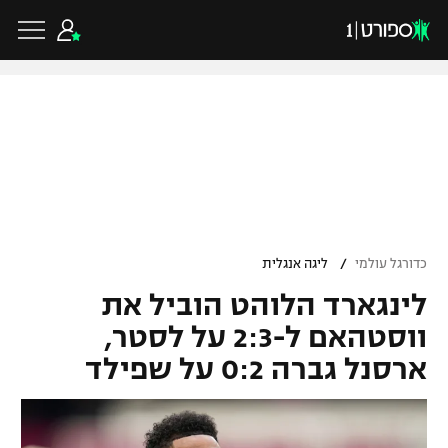
כדורגל ישראלי
ליגת העל
כדורגל עולמי
/
כדורגל עולמי
ליגה אנגלית
ליגה לאומית
לינגארד הלוהט הוביל את
ליגת האלופות
כדורסל ישראלי
גביע הטוטו
ווסטהאם ל-2:3 על לסטר,
ליגה אירופית
ארסנל גברה 0:2 על שפילד
ליגת ווינר סל
ליגיונרים
כדורסל עולמי
ליגה אנגלית
ליגה לאומית
גביע המדינה
NBA
ליגה גרמנית
ענפים נוספים