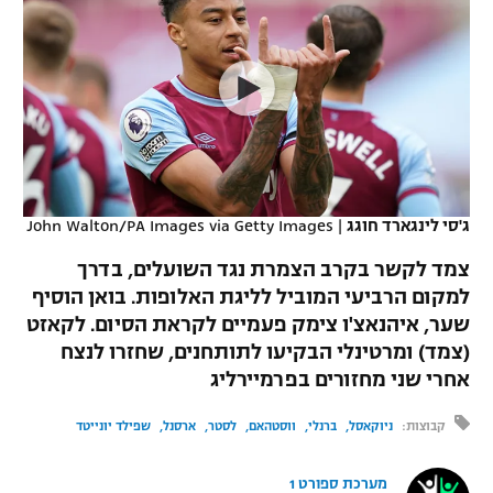
כדורסל נשים
נבחרת ישראל
יורוליג
ליגה ספרדית
טניס
VOD
מכבי תל אביב
מכבי חיפה
יורוקאפ
ליגה איטלקית
כדוריד
הפועל חולון
בית"ר ירושלים
רץ ברשת
ליגה צרפתית
כדורעף
הפועל ירושלים
מכבי תל אביב
ליגה הולנדית
שחייה
תוצאות
ג'סי לינגארד חוגג
|
John Walton/PA Images via Getty Images
דני אבדיה
הפועל תל אביב
ליגה טורקית
צמד לקשר בקרב הצמרת נגד השועלים, בדרך
ג'ודו
הפועל חיפה
למקום הרביעי המוביל לליגת האלופות. בואן הוסיף
לוח שידורים
ליגה סינית
שער, איהנאצ'ו צימק פעמיים לקראת הסיום. לקאזט
אגרוף
הפועל באר שבע
(צמד) ומרטינלי הבקיעו לתותחנים, שחזרו לנצח
ליגה ברזילאית
ברחבה
אחרי שני מחזורים בפרמיירליג
ספורט אולימפי
מכבי נתניה
ליגות נוספות
קבוצות:
ניוקאסל
ברנלי
ווסטהאם
לסטר
ארסנל
שפילד יונייטד
UFC
"מעל הליגה" – פודקאסט
בני יהודה
מערכת ספורט 1
היאבקות WWE