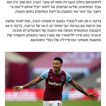
לווסטהאם בחלון העברות ומאז לא עוצר. הערב הוא שוב היה שם
רשיון להקרנה פומבית לבית עסק
עבור הפטישים, שידעו שניצחון נגד לסטר יוביל אותם ל"טופ-4"
ויסבך עוד יותר את המאבק על ליגת האלופות בתום העונה.
הצטרפות לחבילת הערוצים
בדקה ה-29 חגג לינגארד בפעם הראשונה הערב, זאת לאחר שמצא
את הרשת עם בעיטת יעף מאזור קו ה-16 של הרחבה. בדקה ה-44
לוח דרושים – ג'ובנט
הקבוצה המקומית תפסה את ההגנה של השועלים לא מוכנה
וג'ארוד בואן סידר ללינגארד את שערו השני במשחק והשמיני שלו
תגיות
בתשעת משחקי הפרמיירליג שלו במדי ווסטהאם.
המגזין