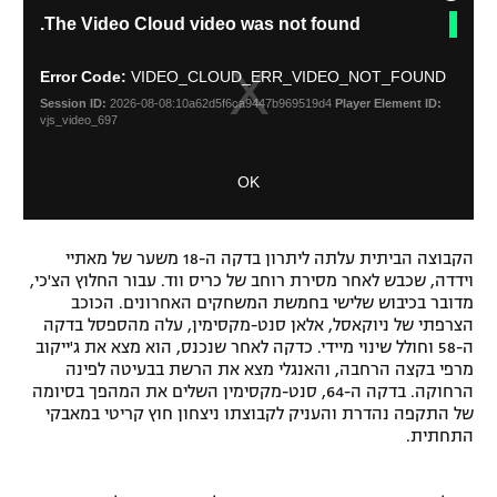
C
T
The Video Cloud video was not found.
l
h
o
i
s
s
Error Code:
VIDEO_CLOUD_ERR_VIDEO_NOT_FOUND
i
e
Session ID:
2026-08-08:10a62d5f6ca9447b969519d4
Player Element ID:
s
M
vjs_video_697
a
o
m
d
OK
o
a
d
l
a
D
l
i
הקבוצה הביתית עלתה ליתרון בדקה ה-18 משער של מאתיי
w
וידדה, שכבש לאחר מסירת רוחב של כריס ווד. עבור החלוץ הצ'כי,
a
i
מדובר בכיבוש שלישי בחמשת המשחקים האחרונים. הכוכב
l
n
הצרפתי של ניוקאסל, אלאן סנט-מקסימין, עלה מהספסל בדקה
o
d
ה-58 וחולל שינוי מיידי. כדקה לאחר שנכנס, הוא מצא את ג'ייקוב
g
o
מרפי בקצה הרחבה, והאנגלי מצא את הרשת בבעיטה לפינה
w
הרחוקה. בדקה ה-64, סנט-מקסימין השלים את המהפך בסיומה
.
של התקפה נהדרת והעניק לקבוצתו ניצחון חוץ קריטי במאבקי
התחתית.