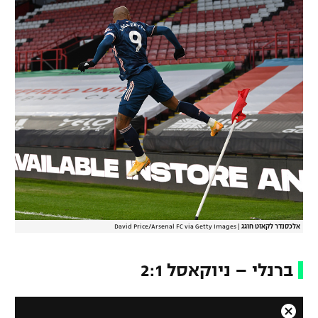
אלכסנדר לקאזט חוגג
|
David Price/Arsenal FC via Getty Images
ברנלי – ניוקאסל 2:1