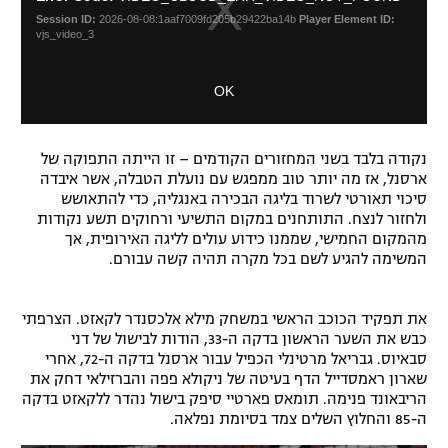
i
e
Session ID:
2026-08-08:1aaf7009fd205b29422ba14b
Player Element ID:
s
M
vjs_video_3
a
o
m
d
OK
o
a
d
l
a
D
l
i
נקודה בלבד בשני המחזורים הקודמים – זו הייתה התפוקה של
w
ארסנל, אז מה יותר טוב ממפגש עם נועלת הטבלה, אשר איבדה
a
i
סיכוי תאורטי לשרוד בליגה הבכירה באנגליה, כדי להתאושש
l
n
ולחזור לנצח. התותחנים במקום התשיעי ורחוקים תשע נקודות
o
d
מהמקום החמישי, שממנו כידוע עולים לליגה האירופית, אך
g
o
המשימה להגיע לשם בכל מקרה תהיה קשה עבורם.
w
.
את תפקיד הכוכב הראשי במשחק מילא אלכסנדר לקאזט. הצרפתי
כבש את השער הראשון בדקה ה-33, הודות לבישול של דני
סבאיוס. גבריאל מרטינלי הכפיל עבור ארסנל בדקה ה-72, אחרי
שארון ראמסדייל הדף בעיטה של ניקולא פפה והברזילאי דחק את
הריבאונד פנימה. תומאס פארטיי סיפק בישול נהדר ללקאזט בדקה
ה-85 והחלוץ השלים צמד בסיומת נפלאה.