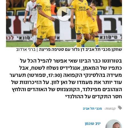
כדורסל נשים
נבחרת ישראל
יורוליג
ליגה ספרדית
טניס
VOD
מכבי תל אביב
מכבי חיפה
יורוקאפ
ליגה איטלקית
כדוריד
הפועל חולון
בית"ר ירושלים
רץ ברשת
ליגה צרפתית
כדורעף
הפועל ירושלים
מכבי תל אביב
שחקן מכבי תל אביב דן גלזר עם סטיפה פריצה
|
ברני ארדוב
ליגה הולנדית
שחייה
תוצאות
דני אבדיה
בטורונטו כבר הבינו שאי אפשר להפיל הכל על
הפועל תל אביב
כתפיו של המאמן, אנגלידיס נשלח לשטח, אבל
ליגה טורקית
ג'ודו
מעידה בהלסינקי הקפואה (17:30, ספורט1) תערער
הפועל חיפה
לוח שידורים
ליגה סינית
עוד יותר את מעמדו של ואן לוון. על הזיכרונות של
אגרוף
הצהובים מפינלנד, הקונצנזוס של האוהדים והלחץ
הפועל באר שבע
ליגה ברזילאית
חסר התקדים על ההולנדי
ברחבה
ספורט אולימפי
מכבי נתניה
ליגות נוספות
קבוצות:
מכבי תל אביב
UFC
"מעל הליגה" – פודקאסט
בני יהודה
יניב טוכמן
היאבקות WWE