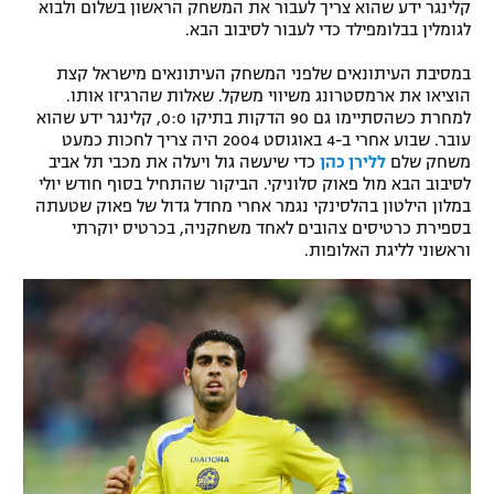
קלינגר ידע שהוא צריך לעבור את המשחק הראשון בשלום ולבוא
רשיון להקרנה פומבית לבית עסק
לגומלין בבלומפילד כדי לעבור לסיבוב הבא.
במסיבת העיתונאים שלפני המשחק העיתונאים מישראל קצת
הצטרפות לחבילת הערוצים
הוציאו את ארמסטרונג משיווי משקל. שאלות שהרגיזו אותו.
למחרת כשהסתיימו גם 90 הדקות בתיקו 0:0, קלינגר ידע שהוא
לוח דרושים – ג'ובנט
עובר. שבוע אחרי ב-4 באוגוסט 2004 היה צריך לחכות כמעט
משחק שלם
ללירן כהן
כדי שיעשה גול ויעלה את מכבי תל אביב
לסיבוב הבא מול פאוק סלוניקי. הביקור שהתחיל בסוף חודש יולי
תגיות
במלון הילטון בהלסינקי נגמר אחרי מחדל גדול של פאוק שטעתה
בספירת כרטיסים צהובים לאחד משחקניה, בכרטיס יוקרתי
המגזין
וראשוני לליגת האלופות.