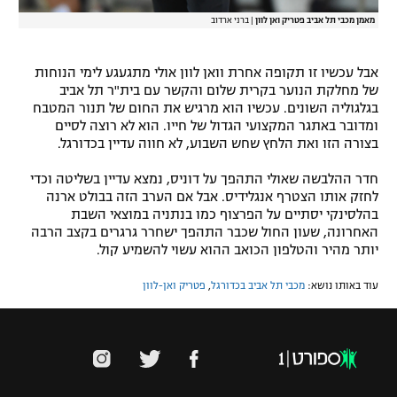
מאמן מכבי תל אביב פטריק ואן לוון
|
ברני ארדוב
אבל עכשיו זו תקופה אחרת וואן לוון אולי מתגעגע לימי הנוחות
של מחלקת הנוער בקרית שלום והקשר עם בית"ר תל אביב
בגלגוליה השונים. עכשיו הוא מרגיש את החום של תנור המטבח
ומדובר באתגר המקצועי הגדול של חייו. הוא לא רוצה לסיים
בצורה הזו ואת הלחץ שחש השבוע, לא חווה עדיין בכדורגל.
חדר ההלבשה שאולי התהפך על דוניס, נמצא עדיין בשליטה וכדי
לחזק אותו הצטרף אנגלידיס. אבל אם הערב הזה בבולט ארנה
בהלסינקי יסתיים על הפרצוף כמו בנתניה במוצאי השבת
האחרונה, שעון החול שכבר התהפך ישחרר גרגרים בקצב הרבה
יותר מהיר והטלפון הכואב ההוא עשוי להשמיע קול.
עוד באותו נושא:
מכבי תל אביב בכדורגל
,
פטריק ואן-לוון