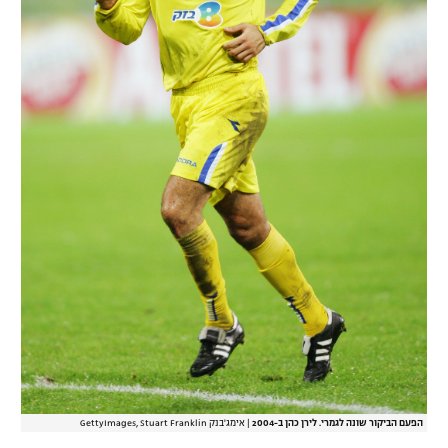
הפעם הביקור שונה לגמרי. לירן כהן ב-2004
|
אימג'בנק GettyImages, Stuart Franklin