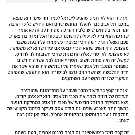
בעלי מכבי תל אביב מיטש גולדהאר עם ג'ק אנגלידיס
|
דני מרון
ואן לוון הוא לא דוניס שהגיע לישראל לכמה חודשים. הוא נמצא
במכבי תל אביב כבר למעלה מחמש שנים ואם החזיק כל כך הרבה
זמן, תהיו בטוחים שיש כלפיו הערכה מטורונטו. זה לא אומר
שהדעה החיובית לא יכולה להשתנות. בסוף הכל נמדד בתוצאות.
פעם נשאל רוני לוי מה הכי יכאיב לו כשיאמרו עליו בעת משבר
מקצועי. הוא השיב שהוא הכי יתבאס אם יגידו שהוא לא טקטיקן,
לא מקצועי, לא יסודי. אלה התכונות שהכי חשובות לו. לדוניס,
למשל, זה היה פחות חשוב. הטריף אותו לפני עשרה חודשים
כשפוטר ממכבי תל אביב שאמרו עליו בתקשורת שהוא איבד את
חדר ההלבשה ושהשחקנים גרמו לפיטוריו. הוא התעקש שהטיקט
העיקרי שלו זה הקשר עם השחקנים.
ואן לוון קפץ בחודש דצמבר שעבר על ההזדמנות שהותירה
העזיבה של דוניס ולקח את מכבי תל אביב. הוא לא אימן קודם.
נשא בתפקיד המנהל הביצועי של מכבי תל אביב במחלקת הנוער
במשך יותר מארבע שנים. גם קודם עסק בעיקר בניהול מקצועי של
מחלקות נוער בקזחסטן ובמקומות אחרים. אבל ואן לוון רצה
לאמן.
זה קרה לוילי רוטנשטיינר. זה קורה לרבים אחרים, בטח כשהם