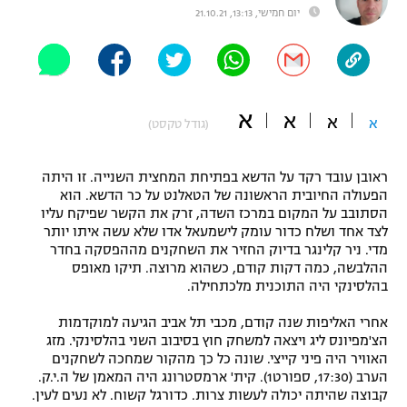
יום חמישי, 13:13, 21.10.21
"מחצית בשכונה" – פודקאסט
אופניים
ספורט מוטורי
משתתפים וזוכים בפרסים
א
א
א
א
כדורמים
(גודל טקסט)
תקנון משתתפים וזוכים בפרסים
טניס
פוטבול אמריקאי NFL
ראובן עובד רקד על הדשא בפתיחת המחצית השנייה. זו היתה
תקנון עבור פעילות אלקטרה
הפעולה החיובית הראשונה של הטאלנט על כר הדשא. הוא
גיימינג E-Sports
בייסבול MLB
הסתובב על המקום במרכז השדה, זרק את הקשר שפיקח עליו
תקנון עבור פעילות ספורט 1 – "מרלן"
לצד אחד ושלח כדור עומק לישמעאל אדו שלא עשה איתו יותר
מדי. ניר קלינגר בדיוק החזיר את השחקנים מההפסקה בחדר
ספורט אתגרי ואקסטרים
ההלבשה, כמה דקות קודם, כשהוא מרוצה. תיקו מאופס
תנאי שימוש
בהלסינקי היה התוכנית מלכתחילה.
אומנויות לחימה
אחרי האליפות שנה קודם, מכבי תל אביב הגיעה למוקדמות
מדיניות פרטיות
הצ'מפיונס ליג ויצאה למשחק חוץ בסיבוב השני בהלסינקי. מזג
גיימינג E-Sports
האוויר היה פיני קייצי. שונה כל כך מהקור שמחכה לשחקנים
הערב (17:30, ספורט1). קית' ארמסטרונג היה המאמן של ה.י.ק.
תקנון פעילות ספורט 1
קבוצה שהיתה יכולה לעשות צרות. כדורגל קשוח. לא נעים לעין.