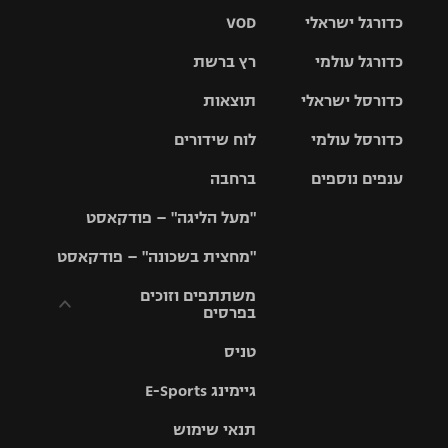
כדורגל ישראלי
VOD
כדורגל עולמי
רץ ברשת
ליגת העל
כדורסל ישראלי
תוצאות
ליגת
ליגה לאומית
האלופות
כדורסל עולמי
לוח שידורים
ליגת ווינר
סל
גביע הטוטו
ענפים נוספים
ברחבה
ליגה
NBA
אירופית
"מעל הליגה" – פודקאסט
ליגה לאומית
ליגיונרים
טניס
יורוליג
ליגה אנגלית
"מחצית בשכונה" – פודקאסט
כדורסל נשים
גביע המדינה
כדוריד
יורוקאפ
ליגה גרמנית
משתתפים וזוכים
בפרסים
מכבי תל
נבחרת
כדורעף
אביב
ישראל
ליגה
טניס
ספרדית
תקנון משתתפים
שחייה
הפועל חולון
מכבי חיפה
וזוכים בפרסים
גיימינג E-Sports
ליגה
איטלקית
ג'ודו
הפועל
בית"ר
תנאי שימוש
תקנון עבור פעילות
ירושלים
ירושלים