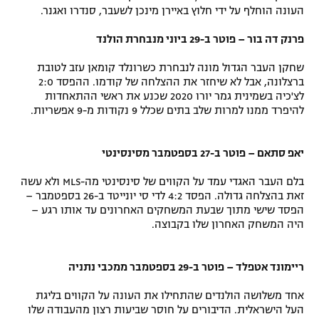
העונה הוחלף על ידי חלוץ באיירן מינכן לשעבר, סנדרו ואגנר.
פרנק דה בור – פוטר ב-29 ביוני מנבחרת הולנד
שחקן העבר הגדול מונה לנבחרת כשרונלד קומאן עזב לטובת
ברצלונה, אבל לא שיחזר את ההצלחה של קודמו. ההפסד 2:0
לצ'כיה בשמינית גמר יורו 2020 שכנע את ראשי ההתאחדות
להיפרד ממנו למרות שלב בתים שכלל 9 נקודות מ-9 אפשריות.
יאפ סתאם – פוטר ב-27 בספטמבר מסינסינטי
בלם העבר האגדי עמד על הקווים של סינסינטי מה-MLS ולא עשה
זאת בהצלחה גדולה. הפסד 4:2 לדי סי יונייטד ב-26 בספטמבר –
הפסד שישי מתוך שבעת המשחקים האחרונים עד אותו רגע –
היה המשחק האחרון שלו בקבוצה.
ריימונד אטפלד – פוטר ב-29 בספטמבר ממכבי נתניה
אחד משלושה הולנדים שהתחילו את העונה על הקווים בליגת
העל הישראלית. הדיבורים על חוסר שביעות רצון מהעבודה שלו