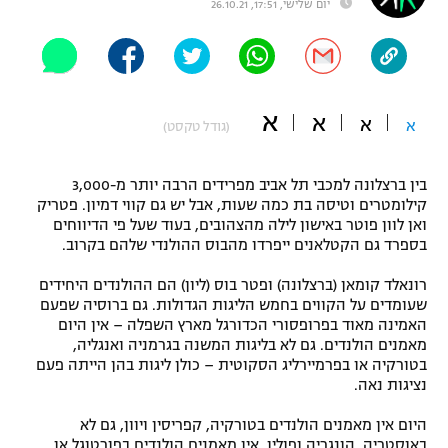
יום שלישי, 17:51, 26.10.21
"מחצית בשכונה" – פודקאסט
אופניים
ספורט מוטורי
משתתפים וזוכים בפרסים
א
א
א
א
(גודל טקסט)
כדורמים
תקנון משתתפים וזוכים בפרסים
טניס
פוטבול אמריקאי NFL
בין ברצלונה למכבי תל אביב מפרידים הרבה יותר מ-3,000
תקנון עבור פעילות אלקטרה
קילומטרים וטיסה בת כמה שעות, אבל יש גם קווי דמיון. פטריק
ואן לוון פוטר באישון לילה מהצהובים, בעוד שעל פי הדיווחים
גיימינג E-Sports
בייסבול MLB
בספרד גם הקטלאנים ייפרדו מהבוס ההולנדי שלהם בקרוב.
תקנון עבור פעילות ספורט 1 – "מרלן"
ספורט אתגרי ואקסטרים
רונאלד קומאן (ברצלונה) ופטר בוס (ליון) הם ההולנדים היחידים
תנאי שימוש
שעומדים על הקווים בחמש הליגות הגדולות. גם ברוסיה שפעם
האמינה מאוד בפרופסורי הכדורגל מארץ השפלה – אין היום
אומנויות לחימה
מאמנים הולנדים. גם לא בליגות המשנה בגרמניה ואנגליה,
מדיניות פרטיות
בטורקיה או בפרמיירליג הסקוטית – כולן ליגות בהן הייתה פעם
גיימינג E-Sports
נציגות נאה.
תקנון פעילות ספורט 1
היום אין מאמנים הולנדים בטורקיה, קפריסין ויוון, גם לא
באוסטריה, הונגריה ופולין. אין מאמנים הולנדים בפורטוגל או