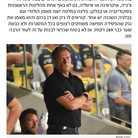
צ'כיה, אוקראינה או איטליה, גם לא באף אחת מהליגות הראשונות
רשיון להקרנה פומבית לבית עסק
בסקנדינביה או בבלקן. בליגה במלטה ישנו מאמן הולנדי וגם
בבלגיה השכנה יש אחד. קוראים לו ג'ון ואן דן ברום והוא מאמן את
הצטרפות לחבילת הערוצים
גנק שהפסידה חמישה משחקים רצופים בכל המסגרות ולא כבשה
שער כבר 289 דקות. אז לא בטוח שכדאי לבנות על זה לעוד הרבה
זמן.
לוח דרושים – ג'ובנט
תגיות
המגזין
|
ברני ארדוב