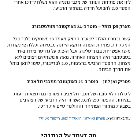
ליוו את פתיחת העונה של מכבי נתניה והוא נשלח לדרכו אחרי
הפסד 2:0 להפועל חדרה במחזור הרביעי.
מארק ואן בומל – פוטר ב-24 באוקטובר מוולפסבורג
קשר נבחרת הולנד לשעבר החזיק מעמד 13 משחקים בלבד בכל
המסגרות. פתיחת העונה דווקא הייתה מבטיחה וכללה 12 נקודות
מ-12 אפשריות בבונדסליגה, אבל ה-0:2 על גרויטר פירת ב-11
בספטמבר היה הניצחון האחרון. מאז? 8 משחקים רצופים ללא
ניצחון. ההפסד הרביעי ברציפות, 2:0 לפרייבורג, סימן לוואן בומל
את הדרך הביתה.
פטריק ואן לוון – פוטר ב-25 באוקטובר ממכבי תל אביב
ליכולת הלא טובה של מכבי תל אביב הצטרפו גם תוצאות רעות
במיוחד. ההפסד 2:0 למ.ס. אשדוד היה הרביעי של הצהובים
בשבעת מחזורי הפתיחה וההולנדי סיים את דרכו.
עוד באותו נושא:
פטריק ואן-לוון
,
רונאלד קומאן
,
ריימונד אטוולד
מה דעתך על הכתבה?