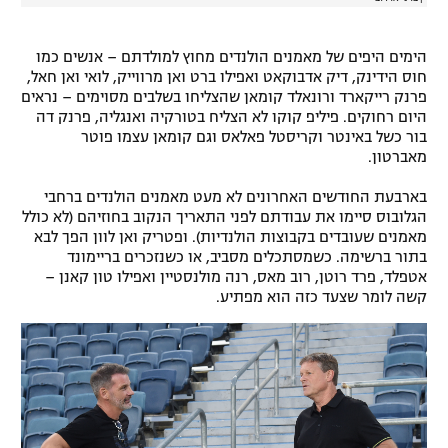
הימים היפים של מאמנים הולנדים מחוץ למולדתם – אנשים כמו
חוס הידינק, דיק אדבוקאט ואפילו ברט ואן מרווייק, לואי ואן חאל,
פרנק רייקארד ורונאלד קומאן שהצליחו בשלבים מסוימים – נראים
היום רחוקים. פיליפ קוקו לא הצליח בטורקיה ואנגליה, פרנק דה
בור כשל באינטר וקריסטל פאלאס וגם קומאן עצמו פוטר
מאברטון.
בארבעת החודשים האחרונים לא מעט מאמנים הולנדים ברחבי
הגלובוס סיימו את עבודתם לפני התאריך הנקוב בחוזיהם (לא כולל
מאמנים שעובדים בקבוצות הולנדיות). ופטריק ואן לוון הפך לבא
בתור ברשימה. כשמסתכלים מסביב, או כשנזכרים בריימונד
אטפלד, פרד רוטן, רוב מאס, רנה מולנסטיין ואפילו טון קאנן –
קשה לומר שצעד כזה הוא מפתיע.