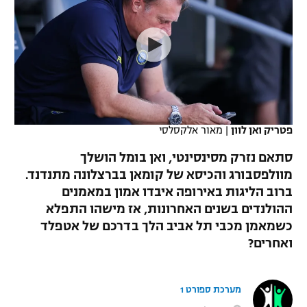
כדורסל נשים
נבחרת ישראל
יורוליג
ליגה ספרדית
טניס
VOD
מכבי תל אביב
מכבי חיפה
יורוקאפ
ליגה איטלקית
כדוריד
הפועל חולון
בית"ר ירושלים
רץ ברשת
ליגה צרפתית
כדורעף
הפועל ירושלים
מכבי תל אביב
ליגה הולנדית
פטריק ואן לוון
|
מאור אלקסלסי
שחייה
תוצאות
דני אבדיה
הפועל תל אביב
סתאם נזרק מסינסינטי, ואן בומל הושלך
ליגה טורקית
ג'ודו
מוולפסבורג והכיסא של קומאן בברצלונה מתנדנד.
הפועל חיפה
לוח שידורים
ברוב הליגות באירופה איבדו אמון במאמנים
ליגה סינית
אגרוף
ההולנדים בשנים האחרונות, אז מישהו התפלא
הפועל באר שבע
כשמאמן מכבי תל אביב הלך בדרכם של אטפלד
ליגה ברזילאית
ברחבה
ספורט אולימפי
ואחרים?
מכבי נתניה
ליגות נוספות
UFC
"מעל הליגה" – פודקאסט
בני יהודה
מערכת ספורט 1
היאבקות WWE