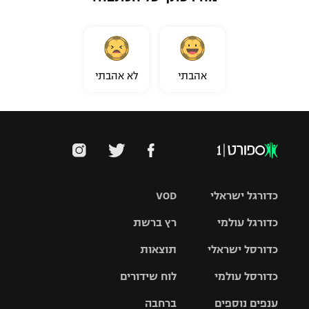
אהבתי
לא אהבתי
כדורגל ישראלי
VOD
כדורגל עולמי
רץ ברשת
ליגת העל
כדורסל ישראלי
תוצאות
ליגת
ליגה לאומית
האלופות
כדורסל עולמי
לוח שידורים
ליגת ווינר
סל
גביע הטוטו
ענפים נוספים
ברחבה
ליגה