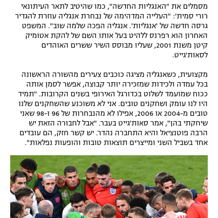
מסמלים את "האנגליות החדשה", כמו שהיטיב לתאר העיתונאי
רורי סמית': "העלייה המדהימה של נבחרת אנגליה עוזרת להגדיר
גרסה חדשה של 'אנגליות'. אנגליה הפכה שלמה שוב". המשפט
האחרון הוא רפרנס ללהיט בעל אותו השם של להקת אטומיק
קיטן משנת 2001, שעליו מבוסס השיר ששרים האוהדים
לסאות'גייט.
מקצועית, כשאנגליה מציגה כוכבים צעירים מהשורה הראשונה
בכל עמדה ולכידות שמזכירה יותר קבוצה, אפשר לסמן אותה
ככוח שמועמד לשלוט בכדורגל האירופי בשנים הקרובות. "תמיד
היו לנו עומק ושחקנים טובים. אני לא משוכנע שהשחקנים שלנו
טובים מ-2004 או 2006, אפילו לא מהנבחרות של 96 ו-98 שאני
שיחקתי בהן", אמר סאות'גייט בעבר. "אבל לחבורה הזאת יש
הרבה פוטנציאל והיא התחברה נהדר. יש קשר חזק, הם עובדים
אחד בשביל השני ומייצרים תוצאות טובות והופעות נפלאות".