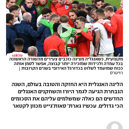
כדורסל נשים
נבחרת ישראל
יורוליג
ליגה ספרדית
טניס
VOD
מכבי תל אביב
מכבי חיפה
יורוקאפ
ליגה איטלקית
כדוריד
הפועל חולון
בית"ר ירושלים
רץ ברשת
ליגה צרפתית
כדורעף
הפועל ירושלים
מכבי תל אביב
ליגה הולנדית
שחייה
תוצאות
מקצועית, כשאנגליה מציגה כוכבים צעירים מהשורה הראשונה
דני אבדיה
הפועל תל אביב
בכל עמדה ולכידות שמזכירה יותר קבוצה, אפשר לסמן אותה
ככוח שמועמד לשלוט בכדורגל האירופי בשנים הקרובות
|
ליגה טורקית
ג'ודו
רויטרס
הפועל חיפה
לוח שידורים
ליגה סינית
הליגה האנגלית היא החזקה והטובה בעולם, השנה
אגרוף
הפועל באר שבע
הנבחרת הגיעה לגמר היורו והשחקנים האנגלים
ליגה ברזילאית
ברחבה
החדשים הם כאלה שמשלמים עליהם את הסכומים
ספורט אולימפי
מכבי נתניה
הכי גדולים. עכשיו גארת' סאות'גייט מכוון לקטאר
ליגות נוספות
UFC
"מעל הליגה" – פודקאסט
בני יהודה
היאבקות WWE