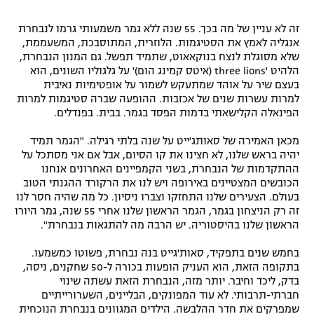
זה לא עניין של מה בכך. 55 שנה ללא גמר משמעותי גרמו לנבחרת
אנגליה לאמץ את הסטיגמות. הלוזרית, המתוסבכת, המשעממת,
שלא מסוגלת לנצח בנוקאאוט, שתמיד תפשל. גם המנון הנבחרת,
הלהיט 'three lions (איטס קמינג הום)' על גלגוליו השונים, הוא
בעצם שיר על אוהד שמתעקש לשמור על אופטימיות נאיבית
למרות עשרות שנים של אכזבות. ההופעה שברה סטיגמות למרות
הפינאלה הקלישאתי בדמות הפסד בגמר. בבית. בפנדלים.
מכאן האמירה של סאותג'ייט על שנה בלתי רגילה. "הגמר תמיד
יהיה בראש שלנו, לא חצינו את קו הסיום, אבל אם אני מסתכל על
ההתקדמות של הנבחרת, בשני הקמפיינים האחרונים אנחנו
הכובשים המצטיינים באירופה ויש לנו את הרקורד ההגנתי הטוב
בעולם. הצעירים שלנו התחזקו וצברו ניסיון. כל מה שהיה חסר לנו
זה רק הניצחון בגמר, הגמר הראשון שלנו אחרי 55 שנה, גמר היורו
הראשון שלנו בהיסטוריה. יש הרבה מה להתגאות בנבחרת".
בחמש שנים בתפקיד, סאות'גייט בנה נבחרת, פשוטו כמשמעו.
בתקופה הזאת, הוא העניק הופעות בכורה ל-50 שחקנים, ניסה,
בדק, ליכד וחיבר. יותר מזה, הנבחרת הזאת עשתה שינוי
חברתי-תרבותי. לא עוד המפונקים, הבליינים, השערורייתיים
שמפרקים את חדר ההלבשה. הילדים המגוונים בנבחרת הנוכחית