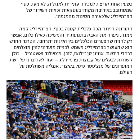
כשעין אחת קורצת למכירה עתידית לאנגליה. לא מעט כסף
שמסתובב באירופה מקורו בעסקאות זכויות השידור של
הפרמיירליג שלכאורה חסינות מהמגפה".
הקורונה הייתה מכה כלכלית קטנה בכנף. הפרמיירליג קמה
ממנה, ניערה את האבק בתנועת יד והמשיכה כאילו כלום. אפשר
רק להניח שהפערים הכלכליים בין הליגות יתרחבו. הטרנד החדש
הוא שהעושר בפרמיירליג משמש לבניית מועדוני לווין מוצלחים
ברחבי היבשת. אוניון סן ז'ילואז, לובן, מיטיולנד ואשטוריל – כולן
קשורות לבעלים של קבוצות פרמיירליג – ועוד לא דיברנו על רשת
המועדונים של מנצ'סטר סיטי. בקיצור, אנגליה משתלטת על
העולם.