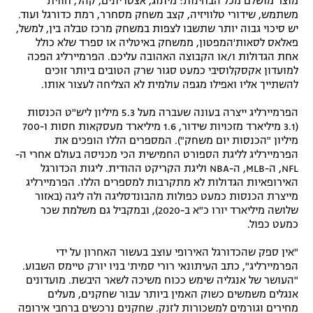
מוצר מושלם מכל הבחינות: מיתוג, אצטדיונים, קהל, חווית
משתמש, שידורי טלוויזיה, קצב משחק מסחרר, רמת כדורגל ועוד.
יש סיכוי גבוה יותר שתשבו לצפות במשחק מרכז טבלה בין, למשל,
פאלאס לסאות'המפטון, ממשחק באיטליה או ספרד שלא כולל
אחת הגדולות ו/או הקבוצה האהובה עליכם. הפרמיירליג הפכה
למועדון אקסקלוסיבי כמעט סגור שרק הטובים ביותר זוכים
להשתייך אליו ואפילו מגפה עולמית לא הצליחה לעצור אותו.
הפרמיירליג ייצרה בעונה שעברה מעל 5.3 מיליון ליש"ט הכנסות
(3.1 מיליארד מזכויות שידור, 1.6 מיליארד מעסקאות חסות ו-700
מיליון "הכנסות יום משחק"). המספרים הללו הופכים את
הפרמיירליג לליגת הספורט החמישית הכי מכניסה בעולם אחרי ה-
NFL, ה-MLB, ה-NBA וליגת הקריקט ההודית. ליגות הכדורגל
האירופאיות הגדולות לא מתקרבות למספרים הללו. הפרמיירליג
מייצרת הכנסות כמעט כפולות מהבונדסליגה ולה ליגה (באזור
שלושה מיליארד יורו כ"א ב-2020), ובמקביל גם משלמת שכר
כמעט כפול.
"אין ספק שהכדורגל האירופי עוצב בעשור האחרון על ידי
הפרמיירליג", כתב העיתונאי רורי סמית' בניו יורק טיימס השבוע.
"העושר של אנגליה שימש ככוח משיכה לשאר היבשת. מועדונים
אנגלים משמשים כשוק האמין ביותר עבור שחקנים, מעלים
מחירים וגורמים למשכורות לזנק. שחקנים נרכשים ברחבי אירופה