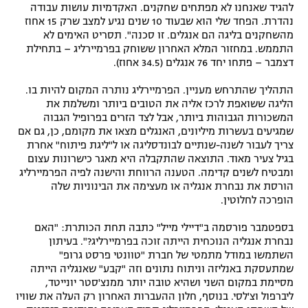
להגיד שאנחנו לא מפתחים שחקנים. האקדמיות עושות עבודה
נהדרת. הפחד שלי הוא שבעוד 10 שנים נגיע למצב שרק 15 אחוז
מהשחקנים בליגה הם אנגלים. זו סכנה". תסריט האימים לא
התממש. במחזור המלא האחרון ששוחק בפרמיירליג – בתחילת
דצמבר – פתחו יחד 76 אנגלים (34.5 אחוז).
התהליך שהתרחש מעניין. הפרמיירליג נותרה המקום להיות בו.
הליגה ששואפת לרכז אליה את הטובים ביותר ומשלמת את
המשכורות הגבוהות ביותר, אבל לצד הזרים בפרופיל הגבוה
שמגיעים בעשרות מיליונים, האנגלים מצאו את מקומם, כן, גם אם
צריך לעבור לשנה-שנתיים לבונדסליגה או ל"ליגת פיתוח" אחרת
בגיל צעיר מאוד. התוצאה שהתקבלה היא מאגר כישרונות עצום
ומבטיח לשנים קדימה. הטענה הרווחת והישנה לפיה הפרמיירליג
הורסת את נבחרת אנגליה או מעצימה את הבינוניות שלה
הופרכה לחלוטין.
בספטמבר פורסמה ב"דיילי מייל" כתבה תחת הכותרת: "האם
נבחרת אנגליה הנוכחית הייתה זוכה בפרמיירליג?". בעיתון
השתמשו במודל מתמטי של חברת "טוונטי פרסט גרופ"
שמתעסקת באנליזה וניתוח נתונים וזה "קבע" שאנגליה הייתה
מסיימת במקום השני ושהיא טובה יותר ממנצ'סטר יונייטד,
ליברפול וצ'לסי. בנוסף, חלון ההעברות האחרון רק העלה את שוויו