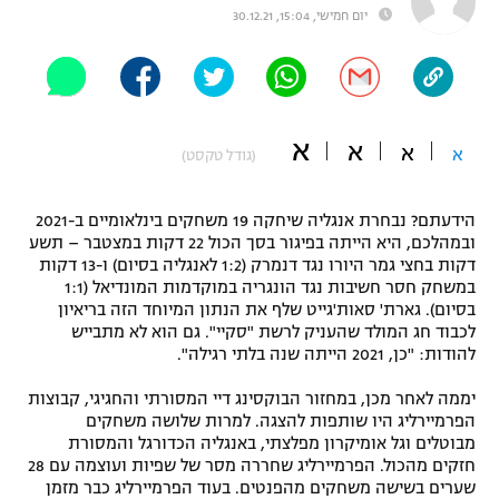
יום חמישי, 15:04, 30.12.21
"מחצית בשכונה" – פודקאסט
אופניים
ספורט מוטורי
משתתפים וזוכים בפרסים
א
א
א
כדורמים
א
(גודל טקסט)
תקנון משתתפים וזוכים בפרסים
טניס
פוטבול אמריקאי NFL
הידעתם? נבחרת אנגליה שיחקה 19 משחקים בינלאומיים ב-2021
תקנון עבור פעילות אלקטרה
ובמהלכם, היא הייתה בפיגור בסך הכול 22 דקות במצטבר – תשע
גיימינג E-Sports
בייסבול MLB
דקות בחצי גמר היורו נגד דנמרק (1:2 לאנגליה בסיום) ו-13 דקות
תקנון עבור פעילות ספורט 1 – "מרלן"
במשחק חסר חשיבות נגד הונגריה במוקדמות המונדיאל (1:1
בסיום). גארת' סאות'גייט שלף את הנתון המיוחד הזה בריאיון
ספורט אתגרי ואקסטרים
תנאי שימוש
לכבוד חג המולד שהעניק לרשת "סקיי". גם הוא לא מתבייש
להודות: "כן, 2021 הייתה שנה בלתי רגילה".
אומנויות לחימה
יממה לאחר מכן, במחזור הבוקסינג דיי המסורתי והחגיגי, קבוצות
מדיניות פרטיות
גיימינג E-Sports
הפרמיירליג היו שותפות להצגה. למרות שלושה משחקים
מבוטלים וגל אומיקרון מפלצתי, באנגליה הכדורגל והמסורת
חזקים מהכול. הפרמיירליג שחררה מסר של שפיות ועוצמה עם 28
תקנון פעילות ספורט 1
שערים בשישה משחקים מהפנטים. בעוד הפרמיירליג כבר מזמן