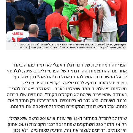
מקצועית, כשאנגליה מציגה כוכבים צעירים מהשורה הראשונה בכל עמדה ולכידות שמזכירה יותר
קבוצה, אפשר לסמן אותה ככוח שמועמד לשלוט בכדורגל האירופי בשנים הקרובות
|
רויטרס
הפריחה המחודשת של הכדורגלן האנגלי לא תמיד עמדה בקנה
אחד עם ההתעצמות ההדרגתית של הפרמיירליג. ב-2015, לגלג יוגי
לב על המשכורות המשולמות באנגליה ו"התגאה" בכך שהכסף
בפרמיירליג עוזר דווקא לבונדסליגה. "קבוצות הפרמיירליג
משלמות פי שלושה ממה ששילמו בעבר… האנגלים יצטרכו להכיר
בעובדה שהצעירים שלהם לא מקבלים דקות". התחזית שלו הייתה
נכונה לשעתה. היא כבר לא רלוונטית. הפרמיירליג רק מחזקת את
כוחה, אבל הכישרונות המקומיים הצליחו למצוא בה את מקומם.
שימו לב להבדל. במחזור ה-14 של עונת 2018/19 נרשם שיא שלילי.
רק 54 מתוך 220 השחקנים שפתחו בהרכבי הקבוצות (24.5 אחוז)
היו אנגלים. "חייבים לעצור את זה", הזדעק סאות'גייט. "לא נכון