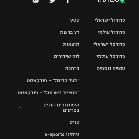
כדורגל ישראלי
VOD
כדורגל עולמי
רץ ברשת
ליגת העל
כדורסל ישראלי
תוצאות
ליגת
ליגה לאומית
האלופות
כדורסל עולמי
לוח שידורים
ליגת ווינר
סל
גביע הטוטו
ענפים נוספים
ברחבה
ליגה
NBA
אירופית
"מעל הליגה" – פודקאסט
ליגה לאומית
ליגיונרים
טניס
יורוליג
ליגה אנגלית
"מחצית בשכונה" – פודקאסט
כדורסל נשים
גביע המדינה
כדוריד
יורוקאפ
ליגה גרמנית
משתתפים וזוכים
בפרסים
מכבי תל
נבחרת
כדורעף
אביב
ישראל
ליגה
טניס
ספרדית
תקנון משתתפים
שחייה
הפועל חולון
מכבי חיפה
וזוכים בפרסים
גיימינג E-Sports