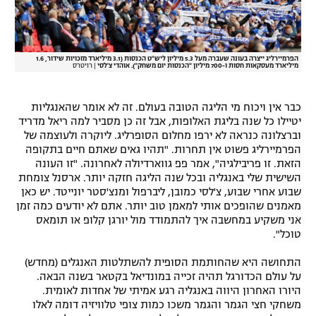
הפרמיירליג ייצרה בעונה שעברה מעל 5.3 מיליון ליש"ט הכנסות (3.1 מיליארד מזכויות שידור, 1.6
מיליארד מעסקאות חסות ו-700 מיליון "הכנסות יום משחק"). אוהדי צ'לסי
|
רויטרס
כבר אין ויכוח מי הליגה הטובה בעולם. זה לא אומר שהאנגליות
יטיילו כל שנה בליגת האלופות, אבל זה כן מסביר למה ריאל מדריד
וברצלונה כנראה לא ירפו מחלום הסופרליג. ליוקרה ולעוצמה של
הפרמיירליג פשוט אין תחרות. "תהיו גאים שאתם חיים בתקופה
הזאת. זו פריבילגיה", אמר פפ גווארדיולה לאחרונה. "זו העונה
השישית שלי באנגליה ובכל שנה הליגה חזקה יותר. ארסנל צומחת
שבוע אחרי שבוע, צ'לסי כמובן, ליברפול ומנצ'סטר יונייטד. יש כאן
מאמנים שהופכים אותי למאמן טוב יותר. אתם לא יודעים כמה זמן
אני משקיע במחשבה איך להתמודד מול יורגן קלופ או תומאס
טוכל".
התחושה היא שהחותמת הסופית להשתלטות האנגלים (מחדש)
על עולם הכדורגל תהיה זכייה במונדיאל בקטאר בשנה הבאה.
היורו האחרון היווה באנגליה רגע אמיתי של אחדות לאומית.
משחקי חצי הגמר והגמר משכו כמות צופי טלוויזיה דומה לאלו