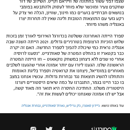
שצפו לפני עשור בחתונה של וויליאם וקייט. השילוב של דור
שחקנים צעיר ומוכשר שלא פוחד לעסוק ולהתבטא בפומבי
בנושאים חברתיים בוערים כמו חינוך, שוויון, הכלה ואי צדק על
רקע גזעי עם התוצאות הטובות וליגה שאין לה תחרות יצרו
באנגליה משהו מיוחד.
ספרד הייתה האחרונה ששלטה בכדורגל האירופי לאורך זמן בזכות
שלוש הזכיות הרצופות בטורנירים גדולים. 2021 הייתה השנה שבה
אנגליה נראית כמי שיכולה להפוך לספרד החדשה. האם זה יקרה
כבר בקטאר? זו בהחלט המטרה של סאות'גייט. "נסענו לרוסיה
אחרי 10 שנים ללא ניצחון במשחק נוקאאוט – וזו הייתה המטרה
הראשונה שלנו. הגענו ליורו עם יותר אמונה אחרי שהגענו לשלבים
מאוחרים במונדיאל, ניצחנו את קרואטיה וספרד בליגת האומות
והתחלנו להשיג תוצאות נגד נבחרות גדולות. עכשיו אנחנו במצב
בו כבר היינו בגמר, התגברנו על כמה שיאים היסטוריים ויצרנו
היסטוריה משלנו. החתיכה החסרה היא תואר וזה מאוד קשה,
אבל יש לנו אמונה שאנחנו יכולים לעשות את זה".
עוד באותו נושא:
ג'יידון סאנצ'ו
,
ג'ק גריליש
,
גארת' סאות'גייט
,
נבחרת אנגליה