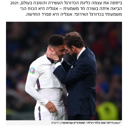
ביססה את עצמה כליגת הכדורגל העשירה והטובה בעולם, 2021
רשיון להקרנה פומבית לבית עסק
הביאה איתה בשורה חד משמעית – אנגליה היא הכוח הכי
משמעותי בכדורגל האירופי. אנגליה היא ספרד החדשה.
הצטרפות לחבילת הערוצים
לוח דרושים – ג'ובנט
תגיות
המגזין
"2021 הייתה שנה בלתי רגילה". סאות'גייט עם סאנצ'ו
|
רויטרס