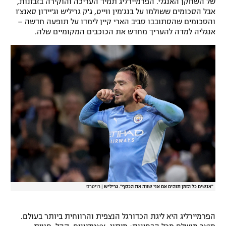
של השחקן האנגלי. הפרמיירליג תמיד העריכה והוקירה בזבזנות,
אבל הסכומים ששולמו על בנג'מין ווייט, ג'ק גריליש וג'יידון סאנצ'ו
והסכומים שהסתובבו סביב הארי קיין לימדו על תופעה חדשה –
אנגליה למדה להעריך מחדש את הכוכבים המקומיים שלה.
"אנשים כל הזמן תוהים אם אני שווה את הכסף". גריליש
|
רויטרס
הפרמיירליג היא ליגת הכדורגל הנצפית והרווחית ביותר בעולם.