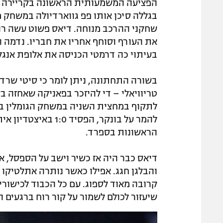
בגללה סיכן אותו פפ גווארדיולה במשחק מ
שחקני ההרכב מנוחה. דיאס פשוט עשה רו
את העורף וסוחף אחריו את חבריו. נדמה ה
בעיתוי כה דרמטי הכניסה את אלופת אנגלי
בשורה התחתונה, ניתן לומר כי סיטי שרדה
טריוויאלי – די להיזכר בפאניקה שאחזה 
לתקוף במחצית השניה במשחק הגומלין ברב
הראשונות בספרד.
דיאס כבר היה אז כשיר וישב על הספסל, א
והבלגן חגג. אפילו כאשר נותרה אתלטיקו
קרובה מאוד לספוג. עם כל הכבוד לכישוריה
שיעזור לכולם לשמור על קור רוח ברגעים ה