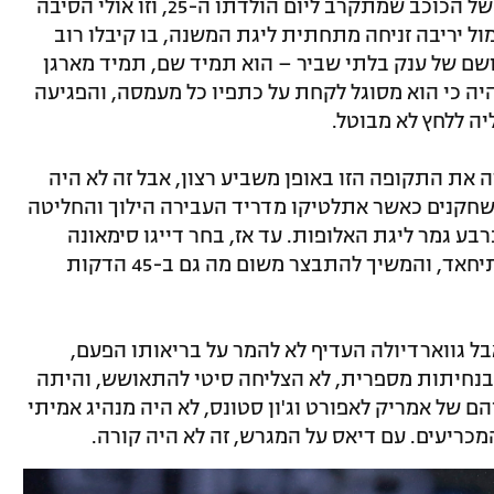
הפציעה המשמעותית הראשונה בקריירה של הכוכב שמתקרב ליום הולדתו ה-25, וזו אולי הסיבה
ול יריבה זניחה מתחתית ליגת המשנה, בו קיבלו רוב
שם של ענק בלתי שביר – הוא תמיד שם, תמיד מארגן
יה כי הוא מסוגל לקחת על כתפיו כל מעמסה, והפגיעה
ה ללחץ לא מבוטל.
 את התקופה הזו באופן משביע רצון, אבל זה לא היה
בשחקנים כאשר אתלטיקו מדריד העבירה הילוך והחליטה
ע גמר ליגת האלופות. עד אז, בחר דייגו סימאונה
להמר על בונקר, הפסיד 1:0 באיצטדיון איתיחאד, והמשיך להתבצר משום מה גם ב-45 הדקות
בל גווארדיולה העדיף לא להמר על בריאותו הפעם,
 בנחיתות מספרית, לא הצליחה סיטי להתאושש, והיתה
ם של אמריק לאפורט וג'ון סטונס, לא היה מנהיג אמיתי
מכריעים. עם דיאס על המגרש, זה לא היה קורה.