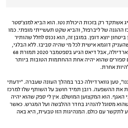
ג אשתקד רק בזכות היכולת נטו. הוא הביא למנצ'סטר
כז ההגנה של ליברפול, והביא שקט תעשייתי מופתי. כמו
יטחון יוצא דופן. במובן זה, הוא נכנס לחלל שהותיר
העניק דוגמא אישית לכל מי שהיה סביבו. ללא הבלגי,
נותרה המשבצת הזו מיותמת בסגל של גווארדיולה, אבל דיאס הגיע בספטמבר 2020 תמורת 68
ימים ספורים שהוא יהיה אחת ההחתמות הטובות ביותר
להיות אחרת.
ו", טען גווארדיולה כבר במהלך העונה שעברה. "ידעתי
ות את ההשפעה. רובן תמיד חושב על השותף שלו למרכז
 האגף. הוא המקצוען המושלם. אין לי ספק שהוא יהיה
 שהוא מסוגל להנהיג בחדר ההלבשה ועל המגרש. כאשר
דע לתקשר עם כולם. המנהיגות הזו טבעית, היא באה