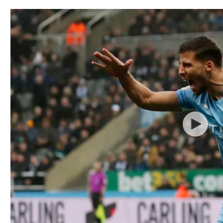
תל אביב
ליגה סינית
חיפה
ליגה ברזילאית
באר שבע
ליגות נוספות
תניה
דה