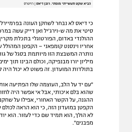
הביא שקט תעשייתי מופתי. רובן דיאס
|
רויטרס
כי דיאס לא נבחר לשחקן העונה בפרמיירלי
סיטי את מה ש-וירג'יל ואן דייק עשה במר
ההולנדי באדום, הפורטוגלי בתכלת מקרין ב
אחריו וינסנט קומפאני – הקפטן המהולל ש
מיליון יורו מבנפיקה, וכולם הבינו תוך 
בתולדות המועדון. זה פשוט לא יכול היה 
"עם יד על הלב, העוצמה שלו הפתיעה אותנ
שהוא בלם איכותי, אבל אי אפשר היה לחז
ההגנה, על הקשר האחורי, אפילו על שחקני
הקפטן במועדון הזה, כי הוא הראה לכולם
לא הולך, הוא תמיד שם כדי לעזור. הוא יו
מפבנים".