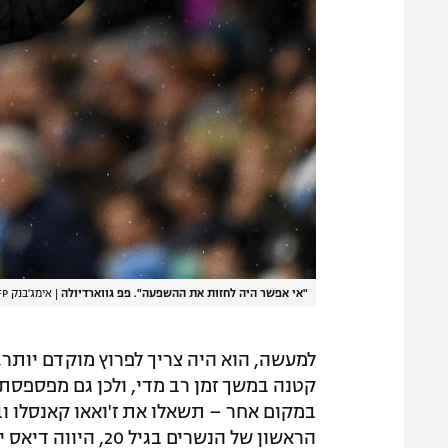
"אי אפשר היה לחזות את ההשפעה". פפ גווארדיולה
|
אימג'בנק GettyImages, OLI SCARFF/AFP
למעשה, הוא היה צריך לפרוץ מוקדם יותר
קטנה במשך זמן רב מדי, ולכן גם מפספסת 
במקום אחר – תשאלו את ז'ואאו קאנסלו וב
הראשון של הנשרים ב