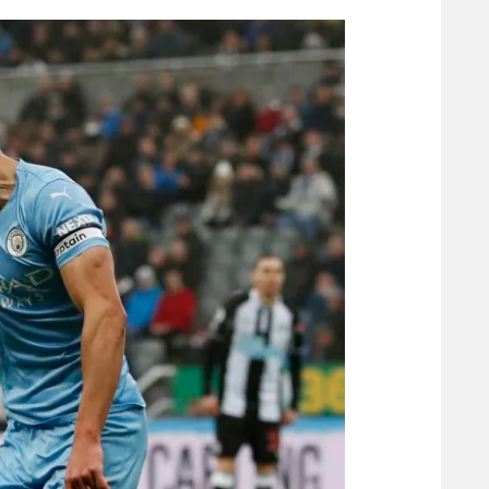
הפועל 
תקנון משתתפים וזוכים בפרסים
הפועל 
תקנון עבור פעילות אלקטרה
הפועל 
תקנון עבור פעילות ספורט 1 – "מרלן"
מכבי נ
טניס
בני יהו
גיימינג E-Sports
תנאי שימוש
מדיניות פרטיות
תקנון פעילות ספורט 1
רשיון להקרנה פומבית לבית עסק
הצטרפות לחבילת הערוצים
לוח דרושים – ג'ובנט
תגיות
המגזין