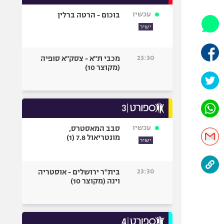
אופניים
עכשיו
בוכום - הרטה ברלין
ספורט מוטורי
ישיר
כדורמים
פוטבול אמריקאי NFL
23:30
מכבי ת"א - צסק"א סופיה
(מקוצר 10)
בייסבול MLB
ספורט אתגרי
ואקסטרים
אומנויות לחימה
גיימינג E-Sports
עכשיו
סבב המאסטרס,
מונטריאול 7.8 (1)
ישיר
23:30
בית"ר ירושלים - אוסטריה
וינה (מקוצר 10)