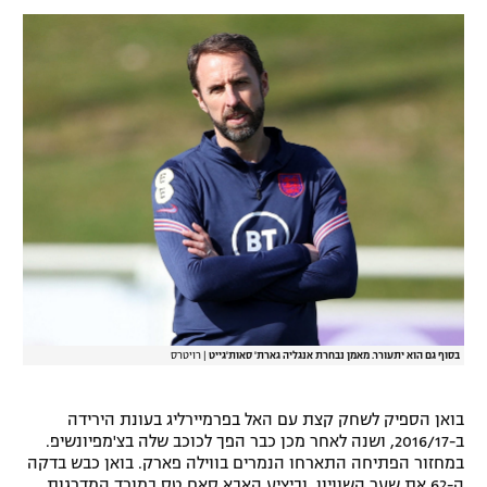
בסוף גם הוא יתעורר. מאמן נבחרת אנגליה גארת' סאות'גייט
|
רויטרס
בואן הספיק לשחק קצת עם האל בפרמיירליג בעונת הירידה
ב-2016/17, ושנה לאחר מכן כבר הפך לכוכב שלה בצ'מפיונשיפ.
במחזור הפתיחה התארחו הנמרים בווילה פארק. בואן כבש בדקה
ה-62 את שער השוויון, וביציע האבא סאם טס במורד המדרגות