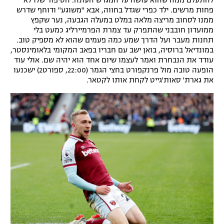
להתעלם ממה שהוא עושה על המגרש העונה. הסיפור שלו לא
פחות מרשים. ילד כפרי שגדל בחווה, אבא "משוגע" ודוחף שדרש
רשיון להקרנה פומבית לבית עסק
ממנו לסחוב מריצה מלאה במלט במעלה הגבעה, נער שקפץ
ממועדון חובבני שהתפרק עד צמרת הפרמיירליג כמעט בלי
הצטרפות לחבילת הערוצים
תחנות מעבר ועל הדרך שמע כמה פעמים שהוא לא מספיק טוב.
במונדיאל ברוסיה, בואן ישב עם חבריו בפאב המקומי בלאומינסטר,
עודד את הנבחרת ואמר לעצמו שיום אחד הוא יהיה שם. אולי עוד
לוח דרושים – ג'ובנט
הופעה טובה מול פרנקפורט בחצי הגמר (22:00, ספורט2) ישכנעו
את גארת' סאות'גייט לקחת אותו לקטאר.
תגיות
המגזין