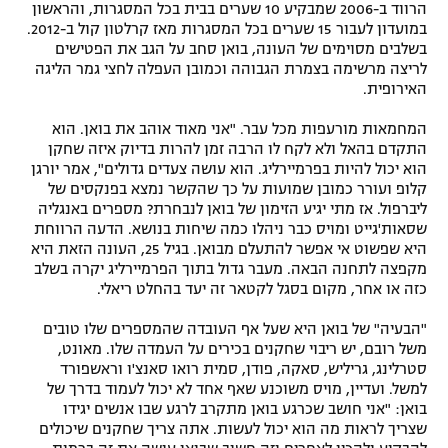
הרווד ב-2006 שמבקיע 10 שערים בבית בכל המסגרות, והראשון
במועדון לעבור 15 שערים בכל המסגרות מאז קרלטון קול ב-2012.
בשלבים מסוימים של העונה, בואן סחב על הגב את הפטישים
לריצה מרשימה בצמרת הגבוהה וכמובן העפלה לחצי גמר הליגה
האירופית.
המחמאות מורעפות מכל עבר. "אני מאוד אוהב את בואן. הוא
התקדם בהאל ולא לקח לו הרבה זמן להרות בדיוק איזה שחקן
הוא יכול להיות בפרמיירליג. הוא עושה צעדים גדולים", אמר יורגן
קלופ ועורר כמובן שמועות על כך שהקשר נמצא בפנקסים של
ליברפול. אז מתי יגיע הזימון של בואן לנבחרת? מספרים באנגליה
שסאות'גייט ומויס כבר ניהלו כמה שיחות בנושא. הדעה הרווחת
היא שפשוט אי אפשר להתעלם מבואן. בגיל 25, העונה הזאת היא
מקפצה לתחנה הבאה. מעבר גדול בתוך הפרמיירליג יקרה בשלב
כזה או אחר, מקום בסגל לקטאר זה יעד בהחלט ריאלי.
"הבעיה" של בואן היא שעל אף העובדה שהמספרים שלו טובים
משל רובם, יש ריבוי שחקנים בכירים על העמדה שלו. מאונט,
סטרלינג, גריליש, סאקה, פודן, סמית רואו סאנצ'ו וראשפורד
למשל. ועדיין, מויס משוכנע שאף אחד לא יכול לעמוד בדרך של
בואן: "אני חושב שכרגע בואן מתקרב לרגע שבו אנשים יגידו
שצריך לראות מה הוא יכול לעשות. אתה צריך שחקנים שיכולים