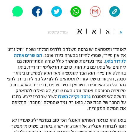
"מחצית בשכונה" – פודקאסט
אופניים
ספורט מוטורי
משתתפים וזוכים בפרסים
א
א
א
א
(גודל טקסט)
כדורמים
תקנון משתתפים וזוכים בפרסים
טניס
לאוהדי ווסטהאם יש גרסה משלהם ללהיט הבלתי נשכח "וויל גריג
פוטבול אמריקאי NFL
איז און פייר", שפרץ לחיינו בסערה ביורו 2016.
הם שרים אותה
תקנון עבור פעילות אלקטרה
לג'רוד בואן
. נגיד בעדינות שהשיר כולל שורה המתייחסת גם
ליחסים של בואן עם בת הזוג, כוכבת הריאליטי דני דייר. בואן
גיימינג E-Sports
בייסבול MLB
בהחלט און פייר. הוא הפך לסנסציה מאז הגיע לפטישים בינואר
תקנון עבור פעילות ספורט 1 – "מרלן"
2020, והשערים שלו עזרו לווסטהאם לחלוף על פני ליון בדרך לחצי
ספורט אתגרי ואקסטרים
גמר הליגה האירופית. כשבואן כבש בצרפת, דני דייר האבא, כוכב
תנאי שימוש
טלוויזיה מפורסם ואוהד ווסטהאם שרוף, לא הצליח להתאפק
והעלה לאינסטגרם
גרסה נקייה משלו
לשיר שחבריו ליציע כתבו
אומנויות לחימה
על החבר של הבת שלו. בואו רק נגיד שהמילה "מחבק" החליפה
מדיניות פרטיות
את המילה המקורית.
גיימינג E-Sports
בואן הוא כנראה השחקן האנגלי הכי טוב בפרמיירליג שעדיין לא
תקנון פעילות ספורט 1
זומן לנבחרת אנגליה. אל דאגה, זה יקרה בקרוב. פשוט אי אפשר