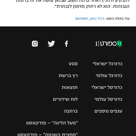
להבקיע ולהכין לאחרים וזה חשוב שבואן עושה את זה ברמות
הגבוהות. הוא לא רחוק מזימון לנבחרת".
עוד באותו נושא:
ג'רוד בואן
,
ווסטהאם
כדורגל ישראלי
VOD
כדורגל עולמי
רץ ברשת
ליגת העל
כדורסל ישראלי
תוצאות
ליגת
ליגה לאומית
האלופות
כדורסל עולמי
לוח שידורים
ליגת ווינר
סל
גביע הטוטו
ענפים נוספים
ברחבה
ליגה
NBA
אירופית
"מעל הליגה" – פודקאסט
ליגה לאומית
ליגיונרים
טניס
יורוליג
ליגה אנגלית
"מחצית בשכונה" – פודקאסט