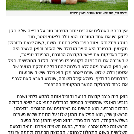
סיפור טוב, כמו שהאנגלים אוהבים. בואן
|
רויטרס
אין דבר שהאנגלים אוהבים יותר מסיפור טוב על פריצה של שחקן.
לבואן יש את אחד הטובים. הוא נולד בלאומינסטר, חור
בווסטמידלנדס. אזור כפרי מלא בחוות. משם, קשה לצאת כדורגלן
מקצוען. הרפורד היא העיר הגדולה של האזור ובואן הצעיר היה
פוקד באדיקות את יציעי הקבוצה הבוגרת, הרפורד יונייטד,
שהעבירה את רוב זמנה בקונפרנס פרמייר, הליגה החמישית. בגיל
10, בואן הצעיר ניסה ללא הצלחה להתקבל למחלקת הנוער של
אסטון וילה. שלוש שנים לאחר מכן הוא בילה שישה שבועות
במבחנים בקרדיף. כשלא קיבל תשובה, שוכנע האבא סאם לצרף
את ג'רוד למחלקת הנוער המקומית בהרפורד.
בואן היה כוכב קבוצת הנוער והוביל אותה למסע בלתי נשכח
בגביע האנגלי שהסתיים בהפסד בפנדלים למנצ'סטר סיטי הגדולה
בסיבוב הרביעי. הוא הרשים גם באימונים עם הבוגרים. "באימון
הראשון שלו, הוא הפיל את המגן שלנו על התחת שלוש פעמים
בשלוש דקות", נזכר רוב פרדי. "הוא האיץ והמגן נפל. בפעם
הראשונה כולם אמרו: 'אוקיי', בפעם השנייה אמרנו: 'וואו' ובפעם
השלישית פשוט התחלנו לצחוק". הקבוצה הבוגרת נלחמה אז נגד