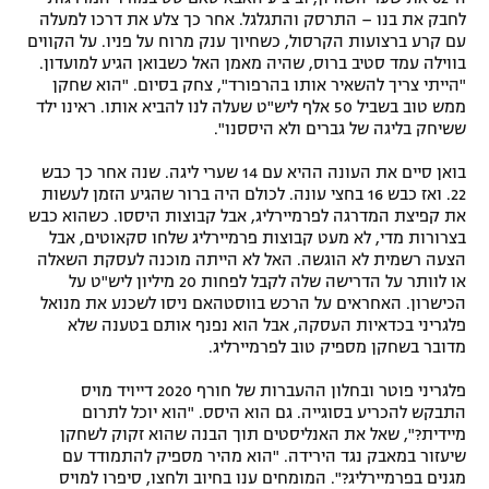
לחבק את בנו – התרסק והתגלגל. אחר כך צלע את דרכו למעלה
עם קרע ברצועות הקרסול, כשחיוך ענק מרוח על פניו. על הקווים
בווילה עמד סטיב ברוס, שהיה מאמן האל כשבואן הגיע למועדון.
"הייתי צריך להשאיר אותו בהרפורד", צחק בסיום. "הוא שחקן
ממש טוב בשביל 50 אלף ליש"ט שעלה לנו להביא אותו. ראינו ילד
ששיחק בליגה של גברים ולא היססנו".
בואן סיים את העונה ההיא עם 14 שערי ליגה. שנה אחר כך כבש
22. ואז כבש 16 בחצי עונה. לכולם היה ברור שהגיע הזמן לעשות
את קפיצת המדרגה לפרמיירליג, אבל קבוצות היססו. כשהוא כבש
בצרורות מדי, לא מעט קבוצות פרמיירליג שלחו סקאוטים, אבל
הצעה רשמית לא הוגשה. האל לא הייתה מוכנה לעסקת השאלה
או לוותר על הדרישה שלה לקבל לפחות 20 מיליון ליש"ט על
הכישרון. האחראים על הרכש בווסטהאם ניסו לשכנע את מנואל
פלגריני בכדאיות העסקה, אבל הוא נפנף אותם בטענה שלא
מדובר בשחקן מספיק טוב לפרמיירליג.
פלגריני פוטר ובחלון ההעברות של חורף 2020 דייויד מויס
התבקש להכריע בסוגייה. גם הוא היסס. "הוא יוכל לתרום
מיידית?", שאל את האנליסטים תוך הבנה שהוא זקוק לשחקן
שיעזור במאבק נגד הירידה. "הוא מהיר מספיק להתמודד עם
מגנים בפרמיירליג?". המומחים ענו בחיוב ולחצו, סיפרו למויס