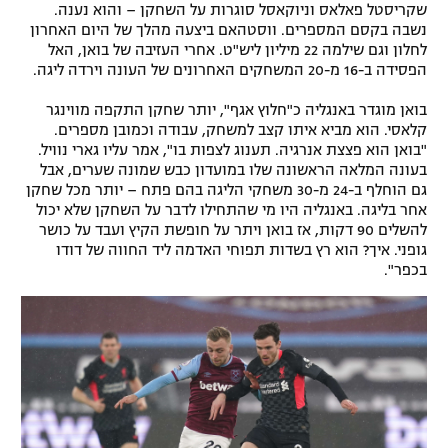
שקריסטל פאלאס וניוקאסל סוגרות על השחקן – והוא נענה.
נשבה בקסם המספרים. ווסטהאם ביצעה מהלך של היום האחרון
לחלון וגם שילמה 22 מיליון ליש"ט. אחרי העזיבה של בואן, האל
הפסידה ב-16 מ-20 המשחקים האחרונים של העונה וירדה ליגה.
בואן מוגדר באנגליה כ"חלוץ אגף", יותר שחקן התקפה מווינגר
קלאסי. הוא מביא איתו קצב למשחק, עבודה וכמובן מספרים.
"בואן הוא פצצת אנרגיה. תענוג לצפות בו", אמר עליו גארי נוויל.
בעונה המלאה הראשונה שלו במועדון כבש שמונה שערים, אבל
גם הוחלף ב-24 מ-30 משחקי הליגה בהם פתח – יותר מכל שחקן
אחר בליגה. באנגליה היו מי שהתחילו לדבר על השחקן שלא יכול
להשלים 90 דקות, אז בואן ויתר על חופשת הקיץ ועבד על כושר
גופני. איך? הוא רץ בשדות תפוחי האדמה ליד החווה של דודו
בכפר".