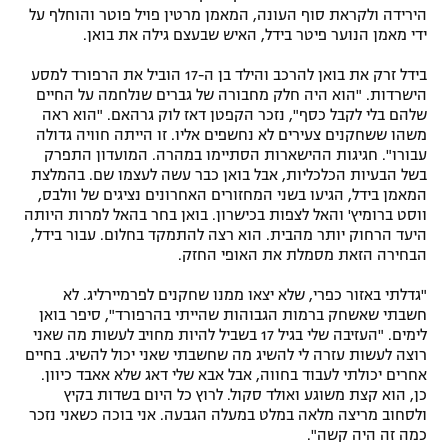
הירידה ולקראת סוף העונה, המאמן מרטין פויל פוטר והוחלף על
ידי מאמן הנוער פיטר בידל, האיש שבעצם גילה את בואן.
בידל זרק את בואן להרכב והילד בן ה-17 הוביל את הרפורד למסע
הישרדות. "הוא היה חלק מחבורה של גברים שנלחמה על החיים
שלהם בלי לקבל כסף", נזכר הקפטן דאז לוק גרהאם. "הוא ראה
משהו ששחקנים צעירים לא נחשפים אליו. זו הייתה חוויה גדולה
עבורו". חגיגות ההישארות הסתיימו במהרה. המועדון התפרק
בשל הבעיות הכלכליות, אבל בואן כבר עשה לעצמו שם. בהמלצת
המאמן בידל, הגיעו בשני המחזורים האחרונים נציגים של וולבס,
ווסט ברומיץ' והאל לצפות בכישרון. בואן בחר בהאל למרות היותה
היעד הרחוק יותר מהבית. הוא רצה להתמקד בחלום. עבור בידל,
הבחירה הזאת מסמלת את האופי החזק.
"גדלתי באזור כפרי, שלא יצאו ממנו שחקנים לפרמיירליג. לא
חשבתי שאשחק ברמות הגבוהות שהייתי בהרפורד", סיפר בואן
לימים. "העזיבה שלי בגיל 17 בשביל להיות מחויב לעשות מה שאני
רוצה לעשות עזרה לי להשיג מה שחשבתי שאני יכול להשיג. בחיים
אחרים יכולתי לעבוד בחווה, אבל אבא שלי דאג שלא אאבד כיוון.
כן, הוא קצת משוגע ואולד סקול. לרוץ כל היום בשדות בקיץ
ולסחוב מריצה מלאה במלט במעלה הגבעה. אני בוכה כשאני נזכר
כמה זה היה קשה".