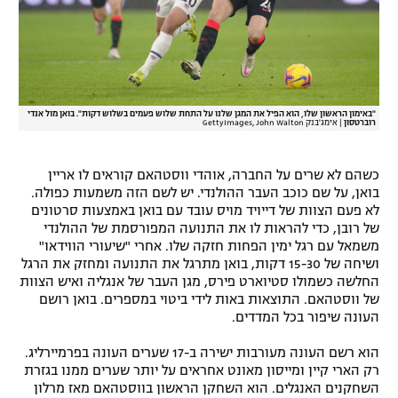
"באימון הראשון שלו, הוא הפיל את המגן שלנו על התחת שלוש פעמים בשלוש דקות". בואן מול אנדי
רוברטסון
|
אימג'בנק GettyImages, John Walton
כשהם לא שרים על החברה, אוהדי ווסטהאם קוראים לו אריין
בואן, על שם כוכב העבר ההולנדי. יש לשם הזה משמעות כפולה.
לא פעם הצוות של דייויד מויס עובד עם בואן באמצעות סרטונים
של רובן, כדי להראות לו את התנועה המפורסמת של ההולנדי
משמאל עם רגל ימין הפחות חזקה שלו. אחרי "שיעורי הווידאו"
ושיחה של 15-30 דקות, בואן מתרגל את התנועה ומחזק את הרגל
החלשה כשמולו סטיוארט פירס, מגן העבר של אנגליה ואיש הצוות
של ווסטהאם. התוצאות באות לידי ביטוי במספרים. בואן רושם
העונה שיפור בכל המדדים.
הוא רשם העונה מעורבות ישירה ב-17 שערים העונה בפרמיירליג.
רק הארי קיין ומייסון מאונט אחראים על יותר שערים ממנו בגזרת
השחקנים האנגלים. הוא השחקן הראשון בווסטהאם מאז מרלון