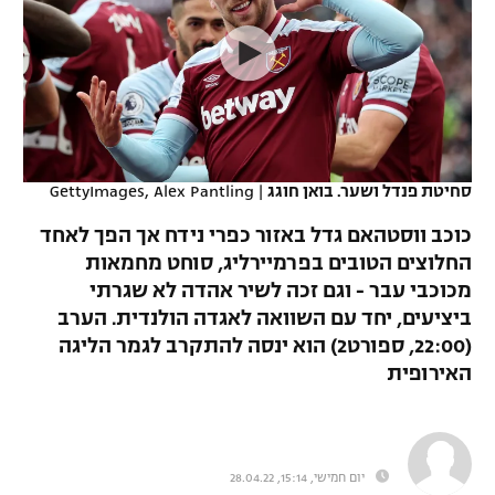
כדורסל נשים
נבחרת ישראל
יורוליג
ליגה ספרדית
טניס
VOD
מכבי תל אביב
מכבי חיפה
יורוקאפ
ליגה איטלקית
כדוריד
הפועל חולון
בית"ר ירושלים
רץ ברשת
ליגה צרפתית
כדורעף
הפועל ירושלים
מכבי תל אביב
סחיטת פנדל ושער. בואן חוגג
|
GettyImages, Alex Pantling
ליגה הולנדית
שחייה
תוצאות
דני אבדיה
כוכב ווסטהאם גדל באזור כפרי נידח אך הפך לאחד
הפועל תל אביב
החלוצים הטובים בפרמיירליג, סוחט מחמאות
ליגה טורקית
ג'ודו
מכוכבי עבר - וגם זכה לשיר אהדה לא שגרתי
הפועל חיפה
לוח שידורים
ליגה סינית
ביציעים, יחד עם השוואה לאגדה הולנדית. הערב
אגרוף
(22:00, ספורט2) הוא ינסה להתקרב לגמר הליגה
הפועל באר שבע
ליגה ברזילאית
האירופית
ברחבה
ספורט אולימפי
מכבי נתניה
ליגות נוספות
UFC
"מעל הליגה" – פודקאסט
בני יהודה
יום חמישי, 15:14, 28.04.22
היאבקות WWE