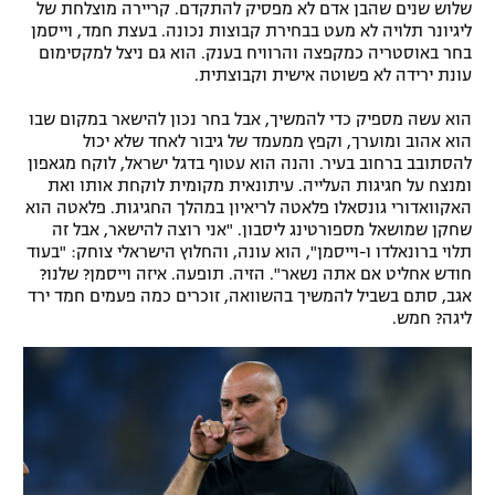
שלוש שנים שהבן אדם לא מפסיק להתקדם. קריירה מוצלחת של
ליגיונר תלויה לא מעט בבחירת קבוצות נכונה. בעצת חמד, וייסמן
בחר באוסטריה כמקפצה והרוויח בענק. הוא גם ניצל למקסימום
עונת ירידה לא פשוטה אישית וקבוצתית.
הוא עשה מספיק כדי להמשיך, אבל בחר נכון להישאר במקום שבו
הוא אהוב ומוערך, וקפץ ממעמד של גיבור לאחד שלא יכול
להסתובב ברחוב בעיר. והנה הוא עטוף בדגל ישראל, לוקח מגאפון
ומנצח על חגיגות העלייה. עיתונאית מקומית לוקחת אותו ואת
האקוואדורי גונסאלו פלאטה לריאיון במהלך החגיגות. פלאטה הוא
שחקן שמושאל מספורטינג ליסבון. "אני רוצה להישאר, אבל זה
תלוי ברונאלדו ו-וייסמן", הוא עונה, והחלוץ הישראלי צוחק: "בעוד
חודש אחליט אם אתה נשאר". הזיה. תופעה. איזה וייסמן? שלנו?
אגב, סתם בשביל להמשיך בהשוואה, זוכרים כמה פעמים חמד ירד
ליגה? חמש.