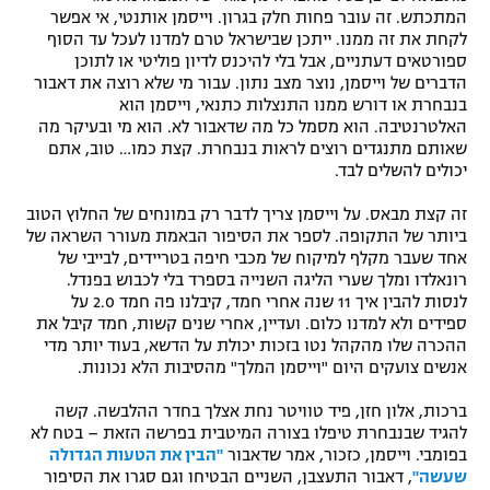
המתכתש. זה עובר פחות חלק בגרון. וייסמן אותנטי, אי אפשר
לקחת את זה ממנו. ייתכן שבישראל טרם למדנו לעכל עד הסוף
ספורטאים דעתניים, אבל בלי להיכנס לדיון פוליטי או לתוכן
הדברים של וייסמן, נוצר מצב נתון. עבור מי שלא רוצה את דאבור
בנבחרת או דורש ממנו התנצלות כתנאי, וייסמן הוא
האלטרנטיבה. הוא מסמל כל מה שדאבור לא. הוא מי ובעיקר מה
שאותם מתנגדים רוצים לראות בנבחרת. קצת כמו… טוב, אתם
יכולים להשלים לבד.
זה קצת מבאס. על וייסמן צריך לדבר רק במונחים של החלוץ הטוב
ביותר של התקופה. לספר את הסיפור הבאמת מעורר השראה של
אחד שעבר מקלף למיקוח של מכבי חיפה בטריידים, לבייבי של
רונאלדו ומלך שערי הליגה השנייה בספרד בלי לכבוש בפנדל.
לנסות להבין איך 11 שנה אחרי חמד, קיבלנו פה חמד 2.0 על
ספידים ולא למדנו כלום. ועדיין, אחרי שנים קשות, חמד קיבל את
ההכרה שלו מהקהל נטו בזכות יכולת על הדשא, בעוד יותר מדי
אנשים צועקים היום "וייסמן המלך" מהסיבות הלא נכונות.
ברכות, אלון חזן, פיד טוויטר נחת אצלך בחדר ההלבשה. קשה
להגיד שבנבחרת טיפלו בצורה המיטבית בפרשה הזאת – בטח לא
בפומבי. וייסמן, כזכור, אמר שדאבור
"הבין את הטעות הגדולה
שעשה"
, דאבור התעצבן, השניים הבטיחו וגם סגרו את הסיפור