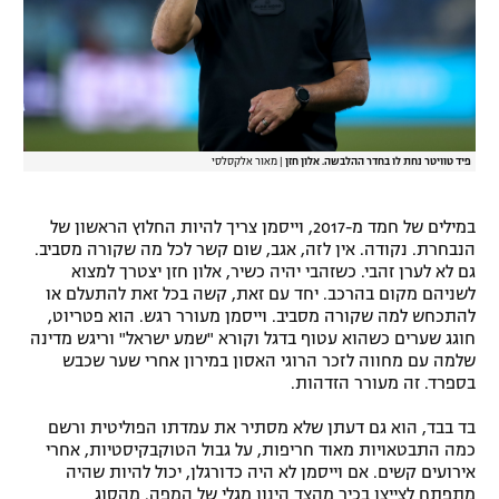
פיד טוויטר נחת לו בחדר ההלבשה. אלון חזן
|
מאור אלקסלסי
במילים של חמד מ-2017, וייסמן צריך להיות החלוץ הראשון של
הנבחרת. נקודה. אין לזה, אגב, שום קשר לכל מה שקורה מסביב.
גם לא לערן זהבי. כשזהבי יהיה כשיר, אלון חזן יצטרך למצוא
לשניהם מקום בהרכב. יחד עם זאת, קשה בכל זאת להתעלם או
להתכחש למה שקורה מסביב. וייסמן מעורר רגש. הוא פטריוט,
חוגג שערים כשהוא עטוף בדגל וקורא "שמע ישראל" וריגש מדינה
שלמה עם מחווה לזכר הרוגי האסון במירון אחרי שער שכבש
בספרד. זה מעורר הזדהות.
בד בבד, הוא גם דעתן שלא מסתיר את עמדתו הפוליטית ורשם
כמה התבטאויות מאוד חריפות, על גבול הטוקבקיסטיות, אחרי
אירועים קשים. אם וייסמן לא היה כדורגלן, יכול להיות שהיה
מתפתח לצייצן בכיר מהצד הינון מגלי של המפה. מהסוג