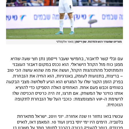
פטריוט שמעורר רגש והזדהות. שון וייסמן
|
מאור אלקסלסי
עם ובלי קשר לדאבור, בחמישי שעבר וייסמן נתן חצי שעה שהיא
מפגן כוח מול הקהל הישראלי. הוא נכנס במקום דאבור העצבני
והמתוסכל מהתנהגות הקהל, ועשה את מה שהוא עושה הכי טוב
– בריצות, בתנועות לעומק, באנרגיות, הוא החיה את הנבחרת.
בפרק הזמן הקצר שלו על המגרש הוא הגיע לשלושה מצבי הבקעה
בטוחים וכבש פעם אחת. האחוזים האלה הספיקו כדי להוציא
אותו כווינר של המשחק. אם תרצו, זה היה כרטיס הכניסה שלו
לרשימת ה-VIP המצומצמת: כוכבי העל של הנבחרת לתקופה
הנוכחית.
עכשיו בואו נחזור 11 שנה אחורה. יוני 2011. ישראל מתארחת
בלטביה. הימים היו ימי יוסי בניון ועוד 10. המאמן דאז, לואיס
פרננדס, בוחר להעניק בכורה בהרכב לתומר חמד על חשבון בן