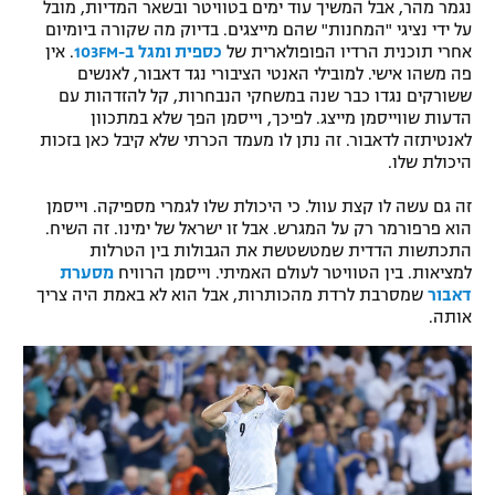
נגמר מהר, אבל המשיך עוד ימים בטוויטר ובשאר המדיות, מובל
רשיון להקרנה פומבית לבית עסק
על ידי נציגי "המחנות" שהם מייצגים. בדיוק מה שקורה ביומיום
אחרי תוכנית הרדיו הפופולארית של
כספית ומגל ב-103FM
. אין
פה משהו אישי. למובילי האנטי הציבורי נגד דאבור, לאנשים
הצטרפות לחבילת הערוצים
ששורקים נגדו כבר שנה במשחקי הנבחרות, קל להזדהות עם
הדעות שווייסמן מייצג. לפיכך, וייסמן הפך שלא במתכוון
לוח דרושים – ג'ובנט
לאנטיתזה לדאבור. זה נתן לו מעמד הכרתי שלא קיבל כאן בזכות
היכולת שלו.
תגיות
זה גם עשה לו קצת עוול. כי היכולת שלו לגמרי מספיקה. וייסמן
הוא פרפורמר רק על המגרש. אבל זו ישראל של ימינו. זה השיח.
המגזין
התכתשות הדדית שמטשטשת את הגבולות בין הטרלות
למציאות. בין הטוויטר לעולם האמיתי. וייסמן הרוויח
מסערת
דאבור
שמסרבת לרדת מהכותרות, אבל הוא לא באמת היה צריך
אותה.