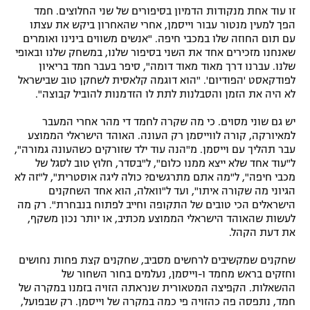
זו עוד אחת מנקודות הדמיון בסיפורים של שני החלוצים. חמד
הפך למעין מנטור עבור וייסמן, אחרי שהאחרון ביקש את עצתו
עם תום החוזה שלו במכבי חיפה. "אנשים משווים בינינו ואומרים
שאנחנו מזכירים אחד את השני בסיפור שלנו, במשחק שלנו ובאופי
שלנו. עברנו דרך מאוד מאוד דומה", סיפר בעבר חמד בריאיון
לפודקאסט 'הפודיום'. "הוא דוגמה קלאסית לשחקן טוב שבישראל
לא היה את הזמן והסבלנות לתת לו הזדמנות להוביל קבוצה".
יש גם שוני מסוים. כי מה שקרה לחמד די מהר אחרי המעבר
למאיורקה, קורה לווייסמן רק העונה. האוהד הישראלי הממוצע
עבר תהליך עם וייסמן. מ"הנה עוד ילד שזורקים כשהעונה גמורה",
ל"עוד אחד שלא ייצא ממנו כלום", ל"בסדר, חלוץ טוב לסגל של
מכבי חיפה", ל"מה אתם מתרגשים? כולה ליגה אוסטרית", ל"זה לא
הגיוני מה שקורה איתו", ועד ל"וואלה, הוא אחד השחקנים
הישראלים הכי טובים של התקופה וחייב לפתוח בנבחרת". רק מה
לעשות שהאוהד הישראלי הממוצע מכתיב, או יותר נכון משקף,
את דעת הקהל.
שחקנים שמקשיבים לרחשים מסביב, שחקנים קצת פחות נחושים
וחזקים בראש מחמד ו-וייסמן, נעלמים בחור השחור של
ההשאלות. הקפיצה המטאורית שנראתה הזויה בזמנו במקרה של
חמד, נתפסה פה כהזויה פי כמה במקרה של וייסמן. רק שבפועל,