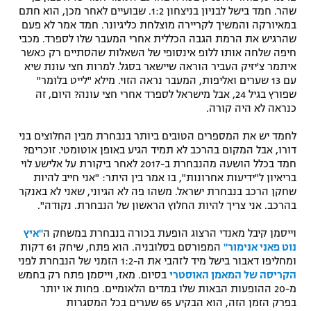
שהר. חמד בישל לבניון בניצחון 1:2. שבועיים לאחר מכן, הוא חתם
במאיורקה והמשיך לקריירה מוצלחת כליגיונר. חמד אמר לא פעם
שהרגיש את הרמת הגבה הכללית אחרי המעבר שלו לספרד. מכבי
חיפה שלחה אותו ללופ אינסופי של השאלות שהסתיים רק כאשר
איתמר צ'יזיק העביר הוראה שיישאר בסגל. למרות חצי עונת שיא
עם 13 שערים ואליפות, המעבר נראה הזוי. מילא "לייט בלומר"
שפורץ בגיל 24, אבל מישראל לספרד אחרי חצי עונה? היום, זה
כנראה לא היה קורה.
לחמד יש את המספרים הטובים ביותר בנבחרת מבין החלוצים בני
דורו, אבל המקום בהרכב לא תמיד הגיע באופן אוטומטי. זוכרים?
חמד בכלל הושעה מהנבחרת ב-2017 לאחר ביקורת על אלישע לוי
בריאיון ל"ידיעות אחרונות", בו אמר בין היתר: "אני חייב להיות
שחקן הרכב בנבחרת ישראל. משהו פה לא הגיוני, שאני לא באנקר
בהרכב. אני צריך להיות החלוץ הראשון של הנבחרת. נקודה".
וייסמן קיבל מאנדי הרצוג הופעת בכורה בנבחרת במשחק ה
"איץ
נוט פאני אנימור"
המפורסם בסלובניה. הוא פתח, שיחק 61 דקות
ומחליפו דאבור בישל מיד לזהבי את ה-1:2 הזמני של הנבחרת לפני
הקריסה של המאמן האוסטרי
בסיום. מאז, וייסמן פתח רק בחמש
מ-20 ההופעות הבאות שלו במדים הלאומיים. פחות או יותר
בפרק הזמן הזה, הוא הבקיע 65 שערים בכל המסגרות