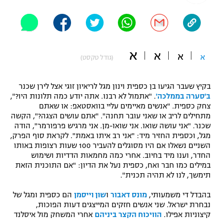
"מחצית בשכונה" – פודקאסט
אופניים
ספורט מוטורי
משתתפים וזוכים בפרסים
א
א
א
א
(גודל טקסט)
כדורמים
תקנון משתתפים וזוכים בפרסים
טניס
בקיץ שעבר הגיעו בן כספית וינון מגל לריאיון זוגי אצל לירן שכנר
פוטבול אמריקאי NFL
ב'סערה בממלכה'
. "אתמול לא רבנו. אתה יודע כמה תלונות היו?",
תקנון עבור פעילות אלקטרה
צחק כספית. "אנשים מאיימים עליי בוואסטאפ: או שאתם
גיימינג E-Sports
בייסבול MLB
מתחילים לריב או שאני עובר תחנה". "אתם עושים הצגה?", הקשה
תקנון עבור פעילות ספורט 1 – "מרלן"
שכנר. "אני עושה שואו. אני שואו-מן. אני מרגיש פרפורמר", הודה
מגל, וכספית החזיר מיד: "אני רב איתו באמת". לקראת סוף הפרק,
ספורט אתגרי ואקסטרים
השניים נשאלו אם היו מסוגלים להעביר 100 שעות רצופות באותו
תנאי שימוש
החדר, וענו מיד בחיוב. אחרי כמה מחמאות הדדיות ושימוש
אומנויות לחימה
במילים כמו חבר ואח, כספית נעל את הדיון: "אם התוכנית הזאת
תימשך, לנו לא תהיה תכנית".
מדיניות פרטיות
גיימינג E-Sports
בהבדל די משמעותי,
מונס דאבור
ו
שון וייסמן
הם כספית ומגל של
נבחרת ישראל. שני אנשים חזקים המייצגים דעות הפוכות,
תקנון פעילות ספורט 1
קיצוניות אפילו.
הוויכוח הקצר ביניהם
אחרי המשחק מול איסלנד