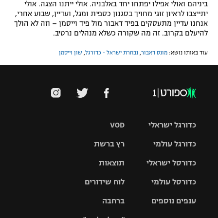
ביניהם ואולי אפילו יפתחו יחד באלבניה. אולי ייתנו הצגה. אולי
יתייצבו לראיון זוגי מחויך בסגנון כספית ומגל, ועדיין, שבוע אחרי,
אנחנו עדיין מתעסקים בפיד דאבור מול פיד וייסמן – וזה לא הולך
להיעלם בקרוב. זה מה שקורה כשלא מנהלים נרטיב.
עוד באותו נושא:
מונס דאבור
,
נבחרת ישראל - כדורגל
,
שון וייסמן
כדורגל ישראלי
VOD
כדורגל עולמי
רץ ברשת
ליגת העל
כדורסל ישראלי
תוצאות
ליגת
ליגה לאומית
האלופות
כדורסל עולמי
לוח שידורים
ליגת ווינר
סל
גביע הטוטו
ענפים נוספים
ברחבה
ליגה
NBA
אירופית