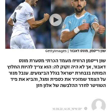
כדורסל נשים
נבחרת ישראל
יורוליג
ליגה ספרדית
טניס
VOD
מכבי תל אביב
מכבי חיפה
יורוקאפ
ליגה איטלקית
כדוריד
הפועל חולון
בית"ר ירושלים
רץ ברשת
ליגה צרפתית
כדורעף
הפועל ירושלים
מכבי תל אביב
ליגה הולנדית
שחייה
תוצאות
שון וייסמן, מונס דאבור
|
GettyImages
דני אבדיה
הפועל תל אביב
ליגה טורקית
שון וייסמן הרוויח מעמד הכרתי מסערת מונס
ג'ודו
הפועל חיפה
דאבור, אך לא היה זקוק לה: הוא צריך להיות החלוץ
לוח שידורים
ליגה סינית
הפותח בנבחרת ישראל בגלל הביצועים. ענבל מנור
אגרוף
הפועל באר שבע
על הצמד שמזכיר את כספית ומגל, והביא את פיד
ליגה ברזילאית
ברחבה
הטוויטר לחדר ההלבשה של אלון חזן
ספורט אולימפי
מכבי נתניה
ליגות נוספות
UFC
"מעל הליגה" – פודקאסט
בני יהודה
יום שישי, 14:25, 10.06.22
היאבקות WWE