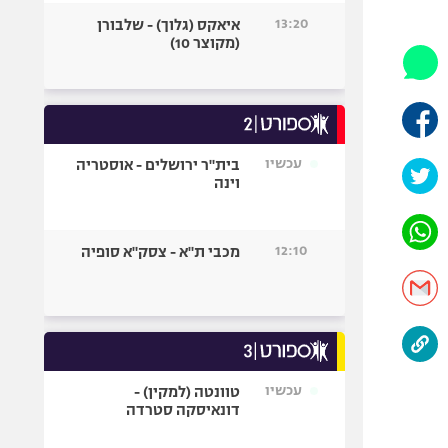
היאבקות WWE
13:20
איאקס (גלוך) - שלבורן
אופניים
(מקוצר 10)
ספורט מוטורי
כדורמים
פוטבול אמריקאי NFL
בייסבול MLB
עכשיו
בית"ר ירושלים - אוסטריה
וינה
ספורט אתגרי
ואקסטרים
אומנויות לחימה
12:10
מכבי ת"א - צסק"א סופיה
גיימינג E-Sports
עכשיו
טוונטה (למקין) -
דונאיסקה סטרדה