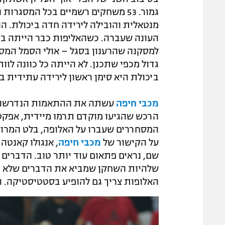
גמור. 53 משחקים רשמיים בכל המסג
מנטאלית והובילה לירידה חדה ביכולת. הוא
העונה שעברה. כשהאליפות כבר הייתה בכ
למסקנה שהרענון בסגל – אולי הסמל המסח
גדול מכפי שתכנן. לא הייתה כל כוונה לוו
ביכולת היא סימן ראשון לירידה עתידית ב
מכבי חיפה
עשתה את ההתאמות הנדרשות ל
הרכש שהגיעו מוקדם תרמו מיידית, אפקט 
המסחררים שעברו על האלופה, בלט המרוע
על הקישור של
מכבי חיפה
, אנגולו קאנטה
שם, נראים פתאום עוד יותר טוב. הדברים
שלהיות השחקן שמביא את הדברים שלא רו
האלופות צריך גם להופיע בסטטיסטיקה. וה