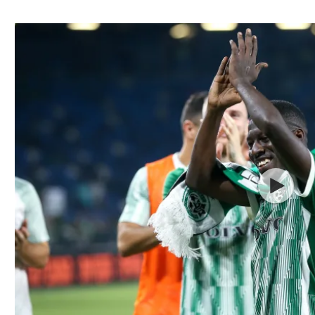
ל אביב
ליגה טורקית
תל אביב
ליגה סינית
חיפה
ליגה ברזילאית
באר שבע
ליגות נוספות
תניה
דה