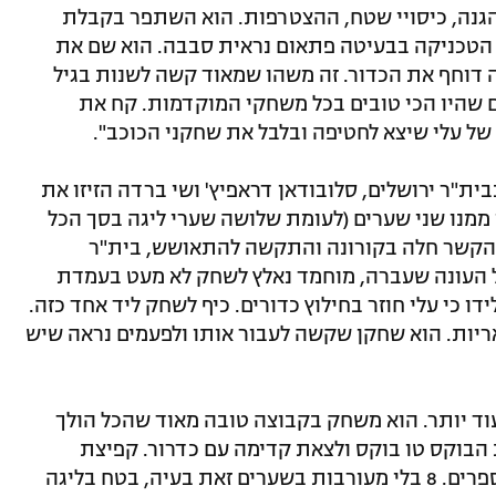
ההגנה, כיסויי שטח, ההצטרפות. הוא השתפר בקבלת
 הטכניקה בבעיטה פתאום נראית סבבה. הוא שם את
ה דוחף את הכדור. זה משהו שמאוד קשה לשנות בגיל
ים שהיו הכי טובים בכל משחקי המוקדמות. קח את
של עלי שיצא לחטיפה ובלבל את שחקני הכוכב".
ית"ר ירושלים, סלובודאן דראפיץ' ושי ברדה הזיזו את
ממנו שני שערים (לעומת שלושה שערי ליגה בסך הכל
 הקשר חלה בקורונה והתקשה להתאושש, בית"ר
ל העונה שעברה, מוחמד נאלץ לשחק לא מעט בעמדת
דו כי עלי חוזר בחילוץ כדורים. כיף לשחק ליד אחד כזה.
ריות. הוא שחקן שקשה לעבור אותו ולפעמים נראה שיש
וד יותר. הוא משחק בקבוצה טובה מאוד שהכל הולך
הבוקס טו בוקס ולצאת קדימה עם כדרור. קפיצת
המדרגה מבחינתו הייתה צריכה לבוא במספרים. 8 בלי מעורבות בשערים זאת בעיה, בטח בליגה