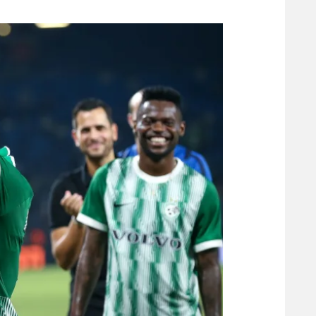
משתתפים וזוכים בפרסים
מכבי ת
הפועל 
תקנון משתתפים וזוכים בפרסים
הפועל 
תקנון עבור פעילות אלקטרה
הפועל 
תקנון עבור פעילות ספורט 1 – "מרלן"
מכבי נ
טניס
בני יהו
גיימינג E-Sports
תנאי שימוש
מדיניות פרטיות
תקנון פעילות ספורט 1
רשיון להקרנה פומבית לבית עסק
הצטרפות לחבילת הערוצים
לוח דרושים – ג'ובנט
תגיות