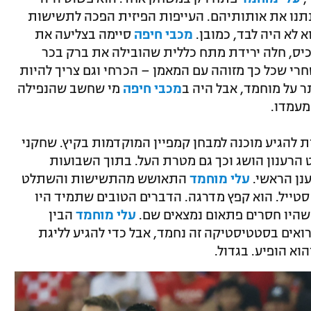
רות נתנו את אותותיהם. העייפות הפיזית הפכה לתשישות
 לא היה לבד, כמובן.
מכבי חיפה
סיימה בצליעה את
יס, חלה ירידת מתח כללית שהובילה את ברק בכר
רי שכל כך מזוהה עם המאמן – הכרחי וגם צריך להיות
תר על מוחמד, אבל היה ב
מכבי חיפה
מי שחשב שהנפילה
מעמדו.
הגיע מוכנה למבחן קמפיין המוקדמות בקיץ. שחקני
הרענון הושג וכך גם מטרת העל. בתוך השבועות
נן הראשי.
עלי מוחמד
התאושש מהתשישות והשתלט
 סטייל. הוא קפץ מדרגה. הדברים הטובים שתמיד היו
 שהיו חסרים פתאום נמצאים שם.
עלי מוחמד
הבין
אים בסטטיסטיקה זה נחמד, אבל כדי להגיע לליגת
וא הופיע. בגדול.