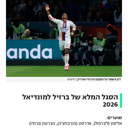
ליון תשמור על המקום הרביעי? אנדריק
|
רויטרס
הסגל המלא של ברזיל למונדיאל
2026
שוערים:
אליסון (ליברפול), אדרסון (פנרבחצ'ה), ווברטון (גרמיו)