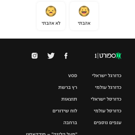
אהבתי
לא אהבתי
כדורגל ישראלי
VOD
כדורגל עולמי
רץ ברשת
ליגת העל
כדורסל ישראלי
תוצאות
ליגת
ליגה לאומית
האלופות
כדורסל עולמי
לוח שידורים
ליגת ווינר
סל
גביע הטוטו
ענפים נוספים
ברחבה
ליגה
NBA
אירופית
"מעל הליגה" – פודקאסט
ליגה לאומית