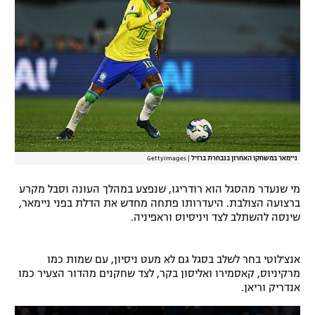
רשיון להקרנה פומבית לבית עסק
הצטרפות לחבילת הערוצים
לוח דרושים – ג'ובנט
תגיות
המגזין
ניימאר במשחקו האחרון בנבחרת ברזיל
|
GettyImages
מי שנעדר מהסגל הוא רודריגו, שנפצע במהלך העונה וסבל מקרע
ברצועה הצולבת. היעדרותו פתחה מחדש את הדלת בפני ניימאר,
שינסה להשתלב לצד ויניסיוס וראפיניה.
אנצ'לוטי בחר לשלב בסגל גם לא מעט ניסיון, עם שמות כמו
מרקיניוס, קאסמירו ואליסון בקר, לצד שחקנים מהדור הצעיר כמו
אנדריק וריאן.