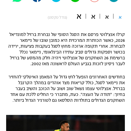
"מחצית בשכונה" – פודקאסט
אופניים
א
א
א
א
(גודל טקסט)
ספורט מוטורי
משתתפים וזוכים בפרסים
קרלו אנצ'לוטי פרסם את הסגל הסופי של נבחרת ברזיל למונדיאל
כדורמים
2026, כאשר הכותרת המרכזית היא כמובן שובו של ניימאר
תקנון משתתפים וזוכים בפרסים
לנבחרת. אחרי תקופה ארוכה מחוץ לסגל בעקבות פציעות, ירידה
טניס
בכושר וספקות גדולים סביב עתידו הבינלאומי, ניימאר נכלל
פוטבול אמריקאי NFL
ברשימת 26 השחקנים של אנצ'לוטי ויהיה חלק מהמסע של ברזיל
תקנון עבור פעילות אלקטרה
לעבר ניסיון לזכות בגביע העולם לראשונה מאז 2002.
גיימינג E-Sports
בייסבול MLB
תקנון עבור פעילות ספורט 1 – "מרלן"
בחודשים האחרונים הופעל לחץ גדול על המאמן האיטלקי להחזיר
ספורט אתגרי ואקסטרים
את ניימאר לסגל, כולל קריאות מצד אוהדים במהלך הקרנבל
תנאי שימוש
בברזיל. אנצ'לוטי עצמו נשאל שוב ושוב על הכוכב והשיב בעבר
בחיוך: "תודה על העצה". כעת, מתברר כי החליט ללכת עם אחד
אומנויות לחימה
השחקנים הגדולים בתולדות הסלסאו גם לטורניר הגדול ביותר.
מדיניות פרטיות
גיימינג E-Sports
תקנון פעילות ספורט 1