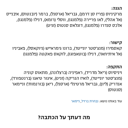
הגנה:
מרקיניוס (פריז סן ז'רמן), גבריאל (ארסנל), ברמר (יובנטוס), איבנייס
(אל אהלי), לאו פריירה (פלמנגו), ווסלי (רומא), דנילו (פלמנגו),
אלכס סנדרו (פלמנגו), דוגלאס סנטוס (זניט)
קישור:
קאסמירו (מנצ'סטר יונייטד), ברונו גימראייש (ניוקאסל), פאביניו
(אל איתיחאד), דנילו (בוטאפוגו), לוקאס פאקטה (פלמנגו)
התקפה:
ויניסיוס (ריאל מדריד), ראפיניה (ברצלונה), מתאוס קוניה
(מנצ'סטר יונייטד), לואיז הנריקה (זניט), איגור טיאגו (ברנטפורד),
אנדריק (ליון), גבריאל מרטינלי (ארסנל), ריאן (בורנמות') וניימאר
(סנטוס)
עוד באותו נושא:
נבחרת ברזיל
,
ניימאר
מה דעתך על הכתבה?