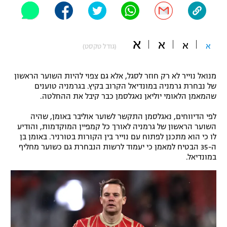
"מחצית בשכונה" – פודקאסט
אופניים
א
א
א
ספורט מוטורי
א
משתתפים וזוכים בפרסים
(גודל טקסט)
כדורמים
מנואל נוייר לא רק חוזר לסגל, אלא גם צפוי להיות השוער הראשון
תקנון משתתפים וזוכים בפרסים
טניס
של נבחרת גרמניה במונדיאל הקרוב בקיץ. בגרמניה טוענים
פוטבול אמריקאי NFL
שהמאמן הלאומי יוליאן נאגלסמן כבר קיבל את ההחלטה.
תקנון עבור פעילות אלקטרה
גיימינג E-Sports
לפי הדיווחים, נאגלסמן התקשר לשוער אוליבר באומן, שהיה
בייסבול MLB
תקנון עבור פעילות ספורט 1 – "מרלן"
השוער הראשון של גרמניה לאורך כל קמפיין המוקדמות, והודיע
לו כי הוא מתכנן לפתוח עם נוייר בין הקורות בטורניר. באומן בן
ספורט אתגרי ואקסטרים
ה-35 הבטיח למאמן כי יעמוד לרשות הנבחרת גם כשוער מחליף
תנאי שימוש
במונדיאל.
אומנויות לחימה
מדיניות פרטיות
גיימינג E-Sports
תקנון פעילות ספורט 1