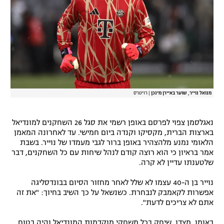
רשיון להקרנה פומבית לבית עסק
הצטרפות לחבילת הערוצים
לוח דרושים – ג'ובנט
תגיות
מנואל נוייר, שוער באיירן מינכן
|
רויטרס
המגזין
נאגלסמן צפוי לפרסם באופן רשמי את סגל 26 השחקנים למונדיאל
בארצות הברית, מקסיקו וקנדה ביום חמישי. עד לאחרונה המאמן
הלאומי נמנע מלהצהיר באופן ברור לגבי מעמדו של נוייר. בשבת
אמר בראיון כי הוא רוצה קודם לנהל שיחות עם כל השחקנים, דבר
שלטענתו עדיין לא קרה.
נוייר בן ה-40 עצמו לא שלל לאחר מחזור הסיום בבונדסליגה
אפשרות לקאמבק לנבחרת. כשנשאל על כך השיב בחיוך: "את זה
אתם לא צריכים לדעת".
באומן, מצדו, שיחק בכל משחקי מוקדמות המונדיאל והיה בטוח