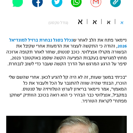
"מחצית בשכונה" – פודקאסט
אופניים
א
א
א
א
(גודל טקסט)
ספורט מוטורי
משתתפים וזוכים בפרסים
ניימאר פתח את הלב לאחר ש
נכלל בסגל נבחרת ברזיל למונדיאל
כדורמים
תקנון משתתפים וזוכים בפרסים
2026
, והודה כי התקשה לעצור את הדמעות אחרי שקיבל את
טניס
הבשורה מקרלו אנצ'לוטי. כוכב סנטוס, שחזר לאחר תקופה ארוכה
פוטבול אמריקאי NFL
מחוץ למגרשים בעקבות הפציעה הקשה שספג באוקטובר 2023,
תקנון עבור פעילות אלקטרה
סיפר על הרגע המרגש ועל הדרך הקשה שעבר כדי לשוב לנבחרת.
גיימינג E-Sports
בייסבול MLB
תקנון עבור פעילות ספורט 1 – "מרלן"
"בכיתי במשך שעות, זה לא היה קל להגיע לכאן. אחרי שהשם שלי
הוכרז, הבנתי שהיה שווה להתגבר על הכל ולעבור את כל
ספורט אתגרי ואקסטרים
תנאי שימוש
המאמץ", אמר ניימאר בריאיון לערוץ הטלוויזיה של סנטוס.
במקביל, אנצ'לוטי כבר הבהיר כי הוא רואה בכוכב הוותיק "שחקן
אומנויות לחימה
מפתח" לקראת הטורניר.
מדיניות פרטיות
גיימינג E-Sports
תקנון פעילות ספורט 1