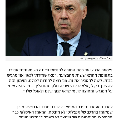
רשיון להקרנה פומבית לבית עסק
הצטרפות לחבילת הערוצים
לוח דרושים – ג'ובנט
תגיות
המגזין
קרלו אנצ'לוטי
|
Getty images
ניימאר הדגיש עד כמה החזרה לסנטוס הייתה משמעותית עבורו
בתקופת ההתאוששות מהפציעה: "מאז שחזרתי לכאן, אני מרגיש
בבית. קשה להסביר את זה. אני רוצה להודות לכולם. הזימון הזה
לא שייך רק לי, אלא לכל מי שהיה חלק מהתהליך – מי שהיה איתי
על המגרש ומחוצה לו, מי שדאג לגוף שלנו ולאוכל שלנו".
למרות מעמדו והעבר המפואר שלו בנבחרת, הברזילאי מבין
שמקומו בהרכב של אנצ'לוטי לא מובטח. המאמן האיטלקי כבר
הבהיר כי ההיסטוריה של ניימאר לא תעניק לו יתרון מיוחד,